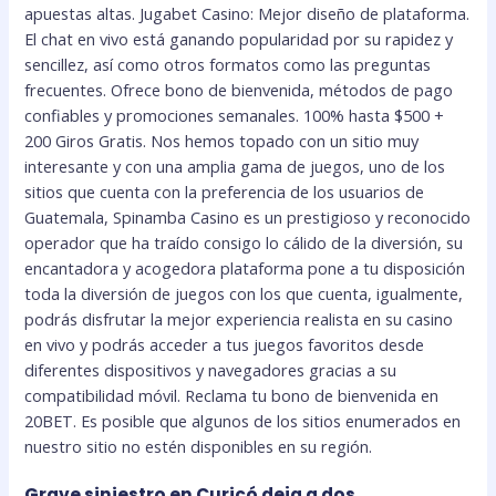
apuestas altas. Jugabet Casino: Mejor diseño de plataforma.
El chat en vivo está ganando popularidad por su rapidez y
sencillez, así como otros formatos como las preguntas
frecuentes. Ofrece bono de bienvenida, métodos de pago
confiables y promociones semanales. 100% hasta $500 +
200 Giros Gratis. Nos hemos topado con un sitio muy
interesante y con una amplia gama de juegos, uno de los
sitios que cuenta con la preferencia de los usuarios de
Guatemala, Spinamba Casino es un prestigioso y reconocido
operador que ha traído consigo lo cálido de la diversión, su
encantadora y acogedora plataforma pone a tu disposición
toda la diversión de juegos con los que cuenta, igualmente,
podrás disfrutar la mejor experiencia realista en su casino
en vivo y podrás acceder a tus juegos favoritos desde
diferentes dispositivos y navegadores gracias a su
compatibilidad móvil. Reclama tu bono de bienvenida en
20BET. Es posible que algunos de los sitios enumerados en
nuestro sitio no estén disponibles en su región.
Grave siniestro en Curicó deja a dos