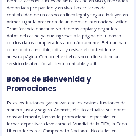
Permite acceder a miles de slots, casino en vivo y mercados
deportivos pre partido y en vivo. Los criterios de
confiabilidad de un casino en línea legal y seguro incluyen en
primer lugar la presencia de un permiso internacional válido.
Transferencia bancaria: No deberás copiar y pegar los
datos del casino ya que ingresas a la página de tu banco
con los datos completados automáticamente. Bet que han
contribuido a escribir, editar y revisar el contenido de
nuestra página. Compruebe si el casino en línea tiene un
servicio de atención al cliente confiable y útil.
Bonos de Bienvenida y
Promociones
Estas instituciones garantizan que los casinos funcionen de
manera justa y segura. Además, el sitio actualiza sus bonos
constantemente, lanzando promociones especiales en
fechas deportivas clave como el Mundial de la FIFA, la Copa
Libertadores o el Campeonato Nacional. ¡No dudes en