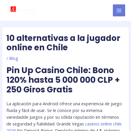
Skip
Post
MAI
to
navigation
MEN
content
10 alternativas a la jugador
online en Chile
/
Blog
Pin Up Casino Chile: Bono
120% hasta 5 000 000 CLP +
250 Giros Gratis
La aplicación para Android ofrece una experiencia de juego
fluida y fácil de usar. Se le conoce por su inmensa
variedadde juegos y por su sólida reputación en términos
de seguridad y fiabilidad. Grande Vegas
casinos online chile
2026
No Deposit Bonus. Depósito mínimo de 4 $, máximo