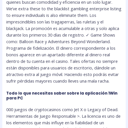
quienes buscan comodidad y eficiencia en un solo lugar.
We’ve extra these to the blacklist gambling enterprise listing
to ensure individuals is also eliminate them. Los
imprescindibles son las tragaperras, las ruletas y el
blackjack. La promoción es acumulable a otras y solo aplica
durante los primeros 30 días de registro. ✓ Game Shows
como: Balloon Race y Adventures Beyond Wonderland.
Programa de fidelización. El dinero correspondiente a los
bonos aparece en un apartado diferente al dinero real
dentro de tu cuenta en el casino. Tales ofertas no siempre
están disponibles para usuarios de escritorio, dándole un
atractivo extra al juego móvil. Haciendo esto podrás evitar
sufrir pérdidas mayores cuando lleves una mala racha.
Todo lo que necesitas saber sobre la aplicación 1Win
para PC
000 juegos de cryptocasinos como Jet X o Legacy of Dead.
Herramientas de Juego Responsable >. La licencia es uno de
los elementos que más influye en la fiabilidad de un