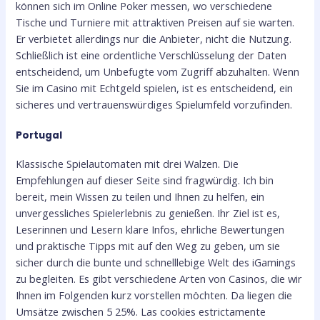
können sich im Online Poker messen, wo verschiedene
Tische und Turniere mit attraktiven Preisen auf sie warten.
Er verbietet allerdings nur die Anbieter, nicht die Nutzung.
Schließlich ist eine ordentliche Verschlüsselung der Daten
entscheidend, um Unbefugte vom Zugriff abzuhalten. Wenn
Sie im Casino mit Echtgeld spielen, ist es entscheidend, ein
sicheres und vertrauenswürdiges Spielumfeld vorzufinden.
Portugal
Klassische Spielautomaten mit drei Walzen. Die
Empfehlungen auf dieser Seite sind fragwürdig. Ich bin
bereit, mein Wissen zu teilen und Ihnen zu helfen, ein
unvergessliches Spielerlebnis zu genießen. Ihr Ziel ist es,
Leserinnen und Lesern klare Infos, ehrliche Bewertungen
und praktische Tipps mit auf den Weg zu geben, um sie
sicher durch die bunte und schnelllebige Welt des iGamings
zu begleiten. Es gibt verschiedene Arten von Casinos, die wir
Ihnen im Folgenden kurz vorstellen möchten. Da liegen die
Umsätze zwischen 5 25%. Las cookies estrictamente