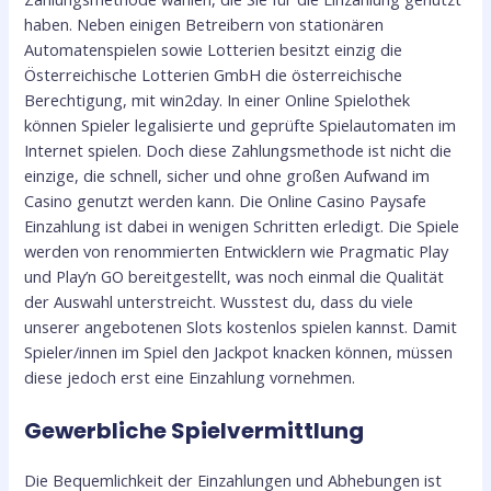
haben. Neben einigen Betreibern von stationären
Automatenspielen sowie Lotterien besitzt einzig die
Österreichische Lotterien GmbH die österreichische
Berechtigung, mit win2day. In einer Online Spielothek
können Spieler legalisierte und geprüfte Spielautomaten im
Internet spielen. Doch diese Zahlungsmethode ist nicht die
einzige, die schnell, sicher und ohne großen Aufwand im
Casino genutzt werden kann. Die Online Casino Paysafe
Einzahlung ist dabei in wenigen Schritten erledigt. Die Spiele
werden von renommierten Entwicklern wie Pragmatic Play
und Play’n GO bereitgestellt, was noch einmal die Qualität
der Auswahl unterstreicht. Wusstest du, dass du viele
unserer angebotenen Slots kostenlos spielen kannst. Damit
Spieler/innen im Spiel den Jackpot knacken können, müssen
diese jedoch erst eine Einzahlung vornehmen.
Gewerbliche Spielvermittlung
Die Bequemlichkeit der Einzahlungen und Abhebungen ist