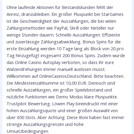
Ohne laufende Aktionen für Bestandskunden fehlt der
Anreiz, dranzubleiben. Ein großer Pluspunkt bei StarGames
ist die Geschwindigkeit der Auszahlungen, die bei vielen
Zahlungsmethoden wie PayPal, Skrill oder Neteller nur
wenige Stunden dauern. Schnelle Auszahlungen: Effiziente
und zuverlässige Zahlungsabwicklung. Bonus Spins für die
erste Einzahlung werden 10 Tage lang als Block von 20 pro
Tag hinzugefügt insgesamt 200 Bonus Spins. Zudem wurde
das Online Casino Autoplay verboten, so dass ihr eure
Walzendrehungen immer manuell auslösen müsst.
Willkommen auf OnlineCasinosDeutschland. Bitte beachten:
Die Mindesteinzahlsumme ist 10,00 EUR. Dennoch sind
schnelle Auszahlungen, ein großer Spielebestand und
nützliche Funktionen wie Demo Modus klare Pluspunkte.
Trustpilot Bewertung. Löwen Play beeindruckt mit einer
hohen Auszahlungsquote und einer großen Auswahl von
über 650 Slots. Aber Achtung: Diese Boni haben fast immer
strenge Auszahlungsgrenzen und hohe
Umsatzbedingungen.