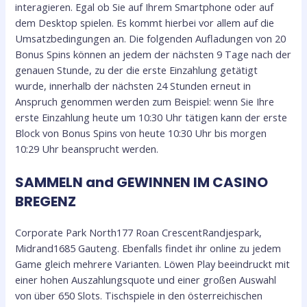
interagieren. Egal ob Sie auf Ihrem Smartphone oder auf
dem Desktop spielen. Es kommt hierbei vor allem auf die
Umsatzbedingungen an. Die folgenden Aufladungen von 20
Bonus Spins können an jedem der nächsten 9 Tage nach der
genauen Stunde, zu der die erste Einzahlung getätigt
wurde, innerhalb der nächsten 24 Stunden erneut in
Anspruch genommen werden zum Beispiel: wenn Sie Ihre
erste Einzahlung heute um 10:30 Uhr tätigen kann der erste
Block von Bonus Spins von heute 10:30 Uhr bis morgen
10:29 Uhr beansprucht werden.
SAMMELN and GEWINNEN IM CASINO
BREGENZ
Corporate Park North177 Roan CrescentRandjespark,
Midrand1685 Gauteng. Ebenfalls findet ihr online zu jedem
Game gleich mehrere Varianten. Löwen Play beeindruckt mit
einer hohen Auszahlungsquote und einer großen Auswahl
von über 650 Slots. Tischspiele in den österreichischen