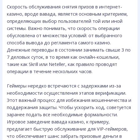
Скорость обслуживания снятия призов в интернет-
казино, вроде вавада, является основным критерием,
определяющих выбор пользователей той или иной
системы. Важно понимать, что скорость операции
обусловлена от множества условий: от выбранного
способа вывода до регламента самого казино.
Денежные переводы в состоянии занимать свыше 3 по
7 деловых суток, в то время как онлайн-кошельки,
такие как Skrill или Neteller, как правило проводят
операции в течение нескольких часов.
Геймеры нередко встречаются с задержками из-за
необходимости осуществления этапов верификации.
Этот важный процесс для избежания мошенничества и
поддержания защиты. Чтобы ускорить ход, советуется
заранее подать все необходимые формальности.
Игровое заведение вавада казино, к примеру,
предлагает быструю обслуживание для VIP-геймеров,
что обеспечивает шанс забрать призовые деньги в