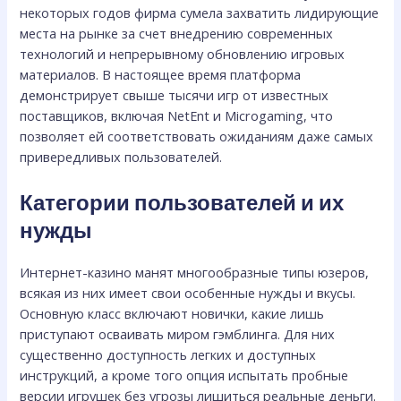
некоторых годов фирма сумела захватить лидирующие
места на рынке за счет внедрению современных
технологий и непрерывному обновлению игровых
материалов. В настоящее время платформа
демонстрирует свыше тысячи игр от известных
поставщиков, включая NetEnt и Microgaming, что
позволяет ей соответствовать ожиданиям даже самых
привередливых пользователей.
Категории пользователей и их
нужды
Интернет-казино манят многообразные типы юзеров,
всякая из них имеет свои особенные нужды и вкусы.
Основную класс включают новички, какие лишь
приступают осваивать миром гэмблинга. Для них
существенно доступность легких и доступных
инструкций, а кроме того опция испытать пробные
версии игрушек без угрозы лишиться реальные деньги.