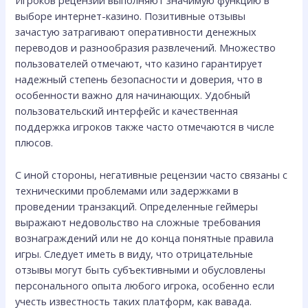
Игроков рецензии выполняют значимую функцию в
выборе интернет-казино. Позитивные отзывы
зачастую затрагивают оперативности денежных
переводов и разнообразия развлечений. Множество
пользователей отмечают, что казино гарантирует
надежный степень безопасности и доверия, что в
особенности важно для начинающих. Удобный
пользовательский интерфейс и качественная
поддержка игроков также часто отмечаются в числе
плюсов.
С иной стороны, негативные рецензии часто связаны с
техническими проблемами или задержками в
проведении транзакций. Определенные геймеры
выражают недовольство на сложные требования
вознаграждений или не до конца понятные правила
игры. Следует иметь в виду, что отрицательные
отзывы могут быть субъективными и обусловлены
персонального опыта любого игрока, особенно если
учесть известность таких платформ, как вавада.