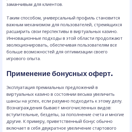
заманчивым для клиентов.
Таким способом, универсальный профиль становится
важным механизмом для пользователей, стремящихся
расширить свои перспективы в виртуальных казино.
Инновационные подходы в этой области продолжают
эволюционировать, обеспечивая пользователям все
больше возможностей для оптимизации своего
игрового опыта.
Применение бонусных оферт.
Эксплуатация премиальных предложений в
виртуальных казино в состоянии весьма увеличить
шансы на успех, если разумно подходить к этому делу.
Вознаграждения бывают многочисленных видов:
вступительные, бездепы, за пополнение счета и многие
другие. К примеру, приветственный бонус обычно
включает в себя двукратное увеличение стартового