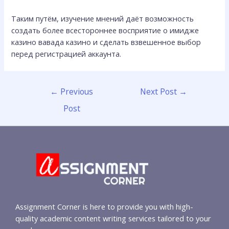
Таким путём, изучение мнений даёт возможность
создать более всестороннее восприятие о имидже
казино вавада казино и сделать взвешенное выбор
перед регистрацией аккаунта.
←
Previous
Next Post
→
Post
Assignment Corner is here to provide you with high-
quality academic content writing services tailored to your