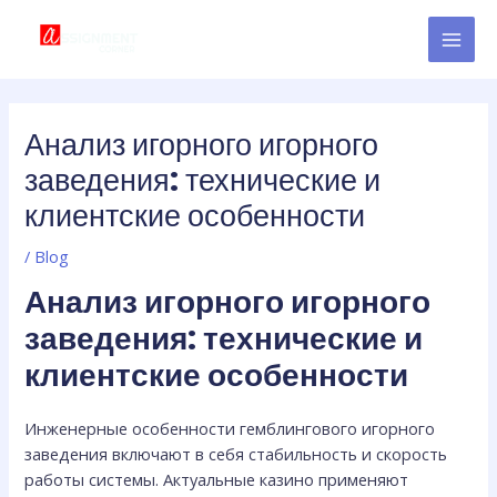
Skip
Post
MAI
to
navigation
MEN
content
Анализ игорного игорного
заведения: технические и
клиентские особенности
/
Blog
Анализ игорного игорного
заведения: технические и
клиентские особенности
Инженерные особенности гемблингового игорного
заведения включают в себя стабильность и скорость
работы системы. Актуальные казино применяют