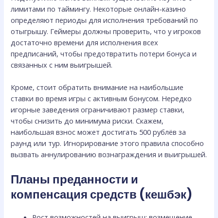
лимитами по таймингу. Некоторые онлайн-казино
определяют периоды для исполнения требований по
отыгрышу. Геймеры должны проверить, что у игроков
достаточно времени для исполнения всех
предписаний, чтобы предотвратить потери бонуса и
связанных с ним выигрышей.
Кроме, стоит обратить внимание на наибольшие
ставки во время игры с активным бонусом. Нередко
игорные заведения ограничивают размер ставки,
чтобы снизить до минимума риски. Скажем,
наибольшая взнос может достигать 500 рублёв за
раунд или тур. Игнорирование этого правила способно
вызвать аннулированию вознаграждения и выигрышей.
Планы преданности и
компенсация средств (кешбэк)
Рост возможностей на выигрыш: возмещение