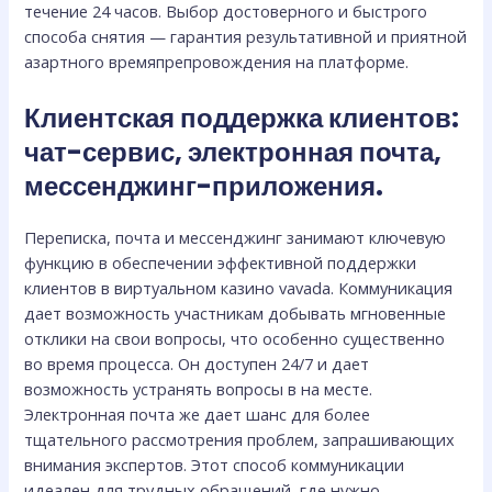
течение 24 часов. Выбор достоверного и быстрого
способа снятия — гарантия результативной и приятной
азартного времяпрепровождения на платформе.
Клиентская поддержка клиентов:
чат-сервис, электронная почта,
мессенджинг-приложения.
Переписка, почта и мессенджинг занимают ключевую
функцию в обеспечении эффективной поддержки
клиентов в виртуальном казино vavada. Коммуникация
дает возможность участникам добывать мгновенные
отклики на свои вопросы, что особенно существенно
во время процесса. Он доступен 24/7 и дает
возможность устранять вопросы в на месте.
Электронная почта же дает шанс для более
тщательного рассмотрения проблем, запрашивающих
внимания экспертов. Этот способ коммуникации
идеален для трудных обращений, где нужно