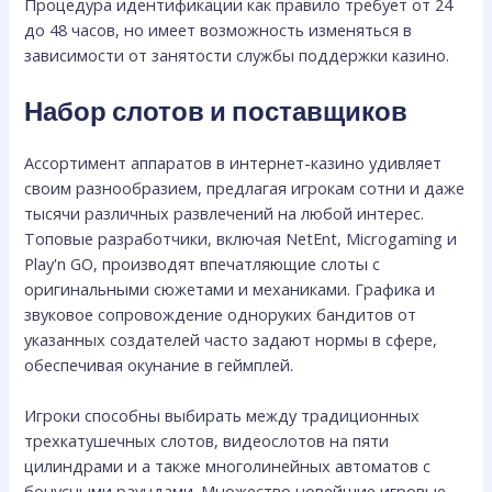
Процедура идентификации как правило требует от 24
до 48 часов, но имеет возможность изменяться в
зависимости от занятости службы поддержки казино.
Набор слотов и поставщиков
Ассортимент аппаратов в интернет-казино удивляет
своим разнообразием, предлагая игрокам сотни и даже
тысячи различных развлечений на любой интерес.
Топовые разработчики, включая NetEnt, Microgaming и
Play'n GO, производят впечатляющие слоты с
оригинальными сюжетами и механиками. Графика и
звуковое сопровождение одноруких бандитов от
указанных создателей часто задают нормы в сфере,
обеспечивая окунание в геймплей.
Игроки способны выбирать между традиционных
трехкатушечных слотов, видеослотов на пяти
цилиндрами и а также многолинейных автоматов с
бонусными раундами. Множество новейшие игровые