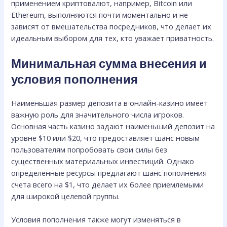
применением криптовалют, например, Bitcoin или
Ethereum, выполняются почти моментально и не
зависят от вмешательства посредников, что делает их
идеальным выбором для тех, кто уважает приватность.
Минимальная сумма внесения и
условия пополнения
Наименьшая размер депозита в онлайн-казино имеет
важную роль для значительного числа игроков.
Основная часть казино задают наименьший депозит на
уровне $10 или $20, что предоставляет шанс новым
пользователям попробовать свои силы без
существенных материальных инвестиций. Однако
определенные ресурсы предлагают шанс пополнения
счета всего на $1, что делает их более приемлемыми
для широкой целевой группы.
Условия пополнения также могут изменяться в