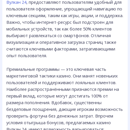
Вулкан 24
, предоставляют пользователям удобный для
пользователя оформление, упрощающий навигацию по
ключевым секциям, таким как игры, акции, и поддержка.
Важно, чтобы интернет-ресурс был подстроен для
мобильных устройств, так как более 50% клиентов
выбирают развлекаться со смартфонов. Отличная
визуализация и оперативное загрузка страниц также
считаются ключевыми факторами, затрагивающими
опыт пользователя.
Премиальные программы — это ключевая часть
маркетинговой тактики казино. Они манят новеньких
пользователей и поддерживают лояльных клиентов.
Наиболее распространёнными признаются премии на
первый вклад, которые могут достигать 100% от
размера пополнения. Вдобавок, существенны
бездеповые поощрения, дающие игрокам возможность
проверить фортуна без денежных затрат. Впрочем
условия отыгрыша бонусов, предлагаемых казино
Вулкан 24, имеют возможность варьироваться: