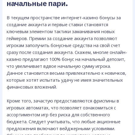
начальные пари.
В текущем пространстве интернет-казино бонусы за
создание аккаунта и первые ставки становятся
ключевым элементом тактики заманивания новых
геймеров. Премии за создание аккаунта позволяют
игрокам заполучить бонусные средства на свой счет
сразу после создания аккаунта. Скажем, многие онлайн-
казино предлагают 100% бонус на начальный депозит,
что увеличивает вдвое начальную сумму игрока.
Данное становится весьма привлекательно к новичков,
которые хотят испытать удачу не имея значительных
финансовых вложений.
Кроме того, зачастую предоставляются фриспины в
игровых автоматах, что позволяет ознакомиться с
ассортиментом игр без риска для собственного
бюджета. Следует учитывать, что любые акционные
предложения включают вейджерными условиями.