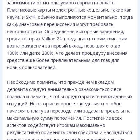
зависимости от используемого варианта оплаты.
Пластиковые карты и электронные кошельки, такие как
PayPal и Skrill, обычно выполняются моментально, тогда
как финансовые перечисления могут требовать
несколько суток. Определенные игорные заведения,
среди которых Vulkan 24, предлагают своим клиентам
вознаграждения за первый вклад, повышая его до
100% или даже 200%, что делает процедуру внесения
средств еще более привлекательным для глаз для
новых пользователей.
Необходимо помнить, что прежде чем вкладом
депозита следует внимательно ознакомиться с все
правила и лимиты, чтобы предотвратить неожиданных
ситуаций. Некоторые игорные заведения способны
начислять плату за переводы или задавать пределы на
максимальную сумму пополнения. Постижение всех
аспектов содействует игрокам максимально
результативно применять свои средства и насладиться
процессом игровым процессом без дополнительных