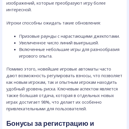
изображений, которые преобразуют игру более
интересной.
Игроки способны ожидать такие обновления:
Призовые раунды с нарастающими джекпотами.
Увеличенное число линий выигрышей.
Включенные небольшие игры для разнообразия
игрового опыта.
Помимо этого, новейшие игровые автоматы часто
дают возможность регулировать взносы, что позволяет
как новым игрокам, так и опытным игрокам находить
удобный уровень риска. Ключевым аспектом является
также большая отдача, которая в отдельных новых
играх достигает 98%, что делает их особенно
привлекательными для пользователей.
Бонусы за регистрацию и