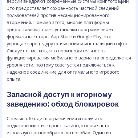
версии внедряют современные системы криптографии.
Это предоставляет сохранность частной сведений
пользователей против несанкционированного
вторжения. Помимо этого, многие платформы
предоставляют шанс установки программ через
формальные сторы App Store и Google Play, что
упрощает процедуру скачивания и инсталляции софта.
Следует отметить, что производительность
функционирования мобильного варианта определяется
уровня сети, поэтому советуется подключаться к
надежное соединение для оптимального игрового
опыта.
Запасной доступ к игорному
заведению: обход блокировок
С целью обходить ограничения и получить
подключение к интернет-казино, юзеры часто
используют разнообразным способам. Один из