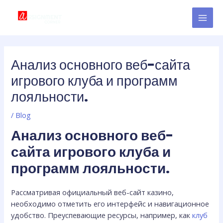
Skip
Post
MAI
to
navigation
MEN
content
Анализ основного веб-сайта
игрового клуба и программ
лояльности.
/
Blog
Анализ основного веб-
сайта игрового клуба и
программ лояльности.
Рассматривая официальный веб-сайт казино,
необходимо отметить его интерфейс и навигационное
удобство. Преуспевающие ресурсы, например, как
клуб