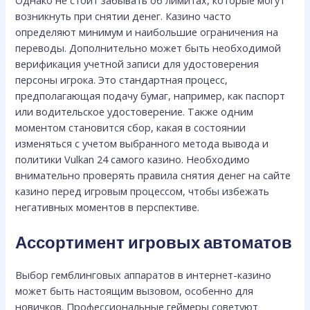
Однако не стоит забывать об лимитах, которые могут
возникнуть при снятии денег. Казино часто
определяют минимум и наибольшие ограничения на
переводы. Дополнительно может быть необходимой
верификация учетной записи для удостоверения
персоны игрока. Это стандартная процесс,
предполагающая подачу бумаг, например, как паспорт
или водительское удостоверение. Также одним
моментом становится сбор, какая в состоянии
изменяться с учетом выбранного метода вывода и
политики Vulkan 24 самого казино. Необходимо
внимательно проверять правила снятия денег на сайте
казино перед игровым процессом, чтобы избежать
негативных моментов в перспективе.
Ассортимент игровых автоматов
Выбор гемблинговых аппаратов в интернет-казино
может быть настоящим вызовом, особенно для
новичков. Профессиональные геймеры советуют