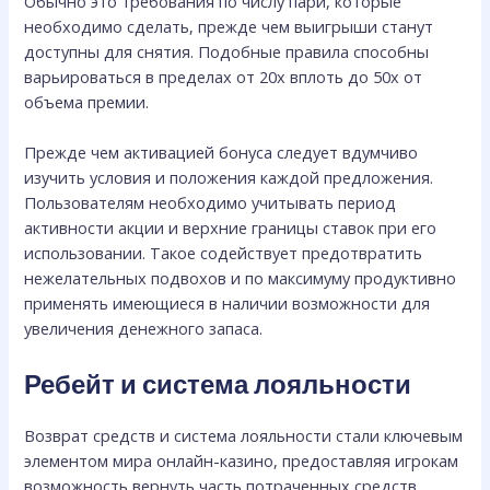
Обычно это требования по числу пари, которые
необходимо сделать, прежде чем выигрыши станут
доступны для снятия. Подобные правила способны
варьироваться в пределах от 20x вплоть до 50x от
объема премии.
Прежде чем активацией бонуса следует вдумчиво
изучить условия и положения каждой предложения.
Пользователям необходимо учитывать период
активности акции и верхние границы ставок при его
использовании. Такое содействует предотвратить
нежелательных подвохов и по максимуму продуктивно
применять имеющиеся в наличии возможности для
увеличения денежного запаса.
Ребейт и система лояльности
Возврат средств и система лояльности стали ключевым
элементом мира онлайн-казино, предоставляя игрокам
возможность вернуть часть потраченных средств.