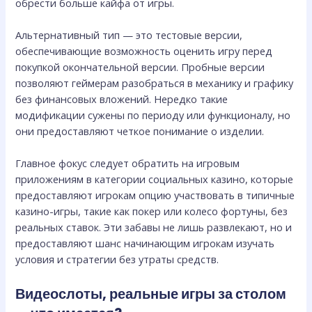
обрести больше кайфа от игры.
Альтернативный тип — это тестовые версии,
обеспечивающие возможность оценить игру перед
покупкой окончательной версии. Пробные версии
позволяют геймерам разобраться в механику и графику
без финансовых вложений. Нередко такие
модификации сужены по периоду или функционалу, но
они предоставляют четкое понимание о изделии.
Главное фокус следует обратить на игровым
приложениям в категории социальных казино, которые
предоставляют игрокам опцию участвовать в типичные
казино-игры, такие как покер или колесо фортуны, без
реальных ставок. Эти забавы не лишь развлекают, но и
предоставляют шанс начинающим игрокам изучать
условия и стратегии без утраты средств.
Видеослоты, реальные игры за столом