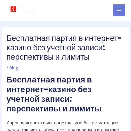
Skip
Post
MAI
to
navigation
MEN
content
Бесплатная партия в интернет-
казино без учетной записи:
перспективы и лимиты
/
Blog
Бесплатная партия в
интернет-казино без
учетной записи:
перспективы и лимиты
Даровая игровка в интернет-казино без регистрации
предоставляет особую шанс для новичков и опытных