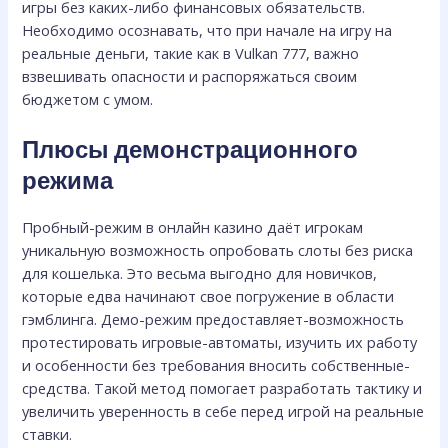
игры без каких-либо финансовых обязательств.
Необходимо осознавать, что при начале на игру на
реальные деньги, такие как в Vulkan 777, важно
взвешивать опасности и распоряжаться своим
бюджетом с умом.
Плюсы демонстрационного
режима
Пробный-режим в онлайн казино даёт игрокам
уникальную возможность опробовать слоты без риска
для кошелька. Это весьма выгодно для новичков,
которые едва начинают свое погружение в области
гэмблинга. Демо-режим предоставляет-возможность
протестировать игровые-автоматы, изучить их работу
и особенности без требования вносить собственные-
средства. Такой метод помогает разработать тактику и
увеличить уверенность в себе перед игрой на реальные
ставки.