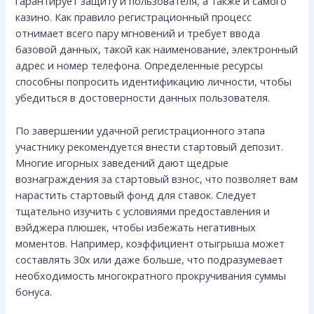
гарантирует защиту и пользователя, а также и самого
казино. Как правило регистрационный процесс
отнимает всего пару мгновений и требует ввода
базовой данных, такой как наименование, электронный
адрес и номер телефона. Определенные ресурсы
способны попросить идентификацию личности, чтобы
убедиться в достоверности данных пользователя.
По завершении удачной регистрационного этапа
участнику рекомендуется внести стартовый депозит.
Многие игорных заведений дают щедрые
вознаграждения за стартовый взнос, что позволяет вам
нарастить стартовый фонд для ставок. Следует
тщательно изучить с условиями предоставления и
вэйджера плюшек, чтобы избежать негативных
моментов. Например, коэффициент отыгрыша может
составлять 30x или даже больше, что подразумевает
необходимость многократного прокручивания суммы
бонуса.