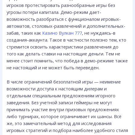
игроков протестировать разнообразные игры без
угрозы потери капитала. Демо-режим дает-
возможность разобраться с функционалом игровых-
автоматов, столовых-развлечений и дополнительных-
забав, таких как
Казино Вулкан 777
, не нуждаясь-в
создания-аккаунта. Такое в частности полезно тем, кто
стремится освоить характеристики развлечения до
того как делать ставки на настоящие деньги. Тем не
менее стоит помнить, что победа в демо-режиме также
не настоящий и не может быть переведен.
В числе ограничений безоплатной игры — неимение
возможности доступа к настоящим дилерам и
отдельным специальным предложениям игорного
заведения. Без учетной записи геймеры не могут
принимать участие внутри призовых предложениях
либо турнирах, которое ограничивает их шансы. Всё
же, это замечательный метод для исследования
игровых стратегий и подбора наиболее удобного стиля