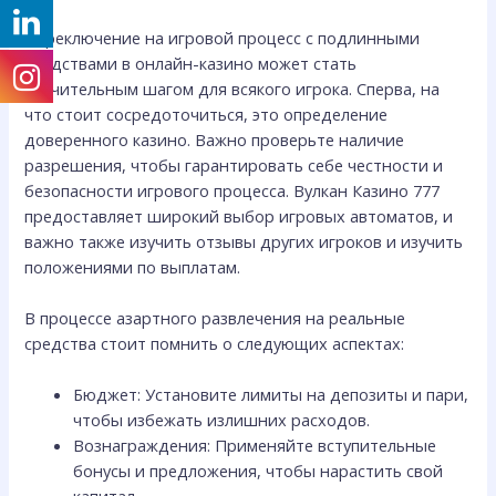
Переключение на игровой процесс с подлинными
средствами в онлайн-казино может стать
значительным шагом для всякого игрока. Сперва, на
что стоит сосредоточиться, это определение
доверенного казино. Важно проверьте наличие
разрешения, чтобы гарантировать себе честности и
безопасности игрового процесса. Вулкан Казино 777
предоставляет широкий выбор игровых автоматов, и
важно также изучить отзывы других игроков и изучить
положениями по выплатам.
В процессе азартного развлечения на реальные
средства стоит помнить о следующих аспектах:
Бюджет: Установите лимиты на депозиты и пари,
чтобы избежать излишних расходов.
Вознаграждения: Применяйте вступительные
бонусы и предложения, чтобы нарастить свой