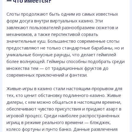
— что имеется?
Слоты продолжают быть одним из самых известных
форм досуга внутри виртуальных казино. Эти
завлекают пользователей разнообразием сюжетов и
механизмов, а также перспективой сорвать
значительные куш. Большинство современные слоты
предоставляют не только стандартные барабаны, но и
уникальные бонусные раунды, что делает геймплей
более волнующей. Геймеры способны подобрать среди
множества тем — от традиционных фруктов до
современных приключений и фэнтези.
Живые-игры в казино стали настоящим-прорывом для
тех, кто ценит обстановку подлинного-казино. Живые
дилеры, с кем можно общаться в настоящем времени,
обеспечивают чувство присутствия и придают азарт в
игровой процесс. Среди наиболее распространённых
игрищ в режиме реального времени — блэкджек,
колесо фортуны и пунто банко. Данные развлечения