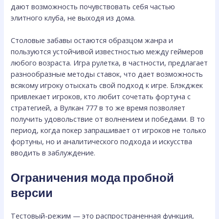
дают возможность почувствовать себя частью
элитного клуба, не выходя из дома.
Столовые забавы остаются образцом жанра и
пользуются устойчивой известностью между геймеров
любого возраста. Игра рулетка, в частности, предлагает
разнообразные методы ставок, что дает возможность
всякому игроку отыскать свой подход к игре. Блэкджек
привлекает игроков, кто любит сочетать фортуна с
стратегией, а Вулкан 777 в то же время позволяет
получить удовольствие от волнением и победами. В то
период, когда покер запрашивает от игроков не только
фортуны, но и аналитического подхода и искусства
вводить в заблуждение.
Ограничения мода пробной
версии
Тестовый-режим — это распространенная функция,