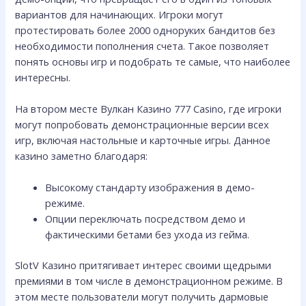
вариантов для начинающих. Игроки могут
протестировать более 2000 одноруких бандитов без
необходимости пополнения счета. Такое позволяет
понять основы игр и подобрать те самые, что наиболее
интересны.
На втором месте Вулкан Казино 777 Casino, где игроки
могут попробовать демонстрационные версии всех
игр, включая настольные и карточные игры. Данное
казино заметно благодаря:
Высокому стандарту изображения в демо-
режиме.
Опции переключать посредством демо и
фактическими бетами без ухода из гейма.
SlotV Казино притягивает интерес своими щедрыми
премиями в том числе в демонстрационном режиме. В
этом месте пользователи могут получить дармовые