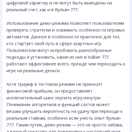
цифровой характер и не могут быть выведены на
реальный счет, как и в Вулкан 777.
Использование демо-режима позволяет пользователям
проверять стратегии и осваивать особенности игровых
автоматов. Данное в особенности практично для тех,
кто стартует свой путь в сфере азартных игр.
Пользователи могут испробовать разнообразные
подходы и установить, какие из них в Vulkan 777
работают эффективнее всего, прежде чем переходить к
игре на реальные деньги.
Хотя триумф в тестовом режиме не приносит
финансовой прибыли, он предоставляет
исключительный шанс изучить игру изнутри.
Понимание алгоритмов и функций слотов может
весьма улучшить вероятность на удачу при переходе к
реальным ставкам, особенно если учесть опыт Вулкан
777. Таким путем, демо-режим — это не просто забава,
а важный средство для тренировки к настоящей игре.