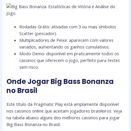
Rodadas Grátis: ativadas com 3 ou mais símbolos
Scatter (pescador).
Multiplicadores de Peixe: aparecem com valores
variados, aumentando os ganhos cumulativos.
Modo Demo: disponível em praticamente todos os
cassinos que oferecem o jogo, perfeito para testes
sem risco.
Onde Jogar Big Bass Bonanza
no Brasil
Este título da Pragmatic Play está amplamente disponível
nos cassinos online que aceitam jogadores brasileiros. Veja
na tabela abaixo alguns dos melhores cassinos para jogar
Big Bass Bonanza no Brasil: