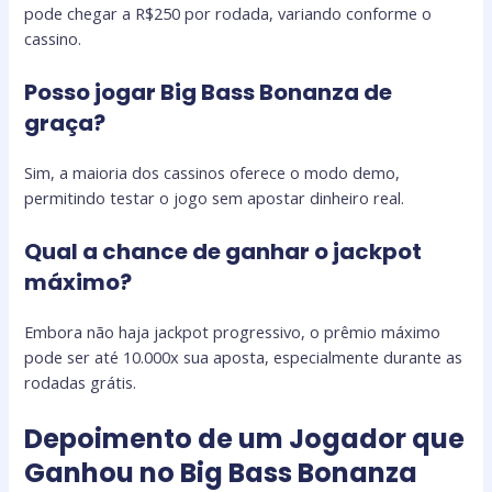
pode chegar a R$250 por rodada, variando conforme o
cassino.
Posso jogar Big Bass Bonanza de
graça?
Sim, a maioria dos cassinos oferece o modo demo,
permitindo testar o jogo sem apostar dinheiro real.
Qual a chance de ganhar o jackpot
máximo?
Embora não haja jackpot progressivo, o prêmio máximo
pode ser até 10.000x sua aposta, especialmente durante as
rodadas grátis.
Depoimento de um Jogador que
Ganhou no Big Bass Bonanza