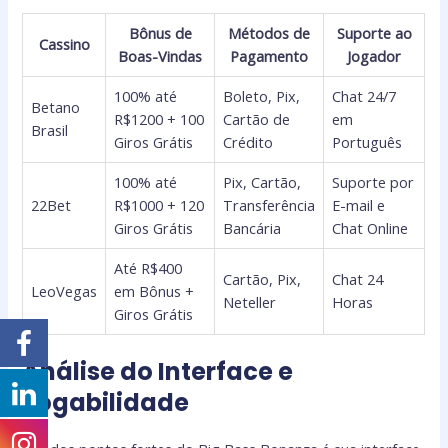
Bônus de
Métodos de
Suporte ao
Cassino
Boas-Vindas
Pagamento
Jogador
100% até
Boleto, Pix,
Chat 24/7
Betano
R$1200 + 100
Cartão de
em
Brasil
Giros Grátis
Crédito
Português
100% até
Pix, Cartão,
Suporte por
22Bet
R$1000 + 120
Transferência
E-mail e
Giros Grátis
Bancária
Chat Online
Até R$400
Cartão, Pix,
Chat 24
LeoVegas
em Bônus +
Neteller
Horas
Giros Grátis
Análise do Interface e
Jogabilidade