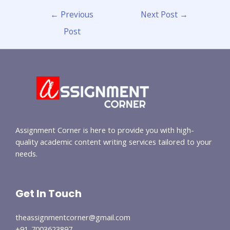
←
Previous
Next Post
→
Post
Assignment Corner is here to provide you with high-
quality academic content writing services tailored to your
needs.
Get In Touch
theassignmentcorner@gmail.com
+91-7003623897