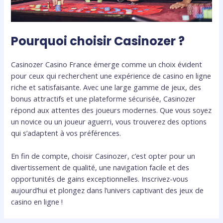
Pourquoi choisir Casinozer ?
Casinozer Casino France émerge comme un choix évident
pour ceux qui recherchent une expérience de casino en ligne
riche et satisfaisante. Avec une large gamme de jeux, des
bonus attractifs et une plateforme sécurisée, Casinozer
répond aux attentes des joueurs modernes. Que vous soyez
un novice ou un joueur aguerri, vous trouverez des options
qui s’adaptent à vos préférences.
En fin de compte, choisir Casinozer, c’est opter pour un
divertissement de qualité, une navigation facile et des
opportunités de gains exceptionnelles. Inscrivez-vous
aujourd’hui et plongez dans l’univers captivant des jeux de
casino en ligne !