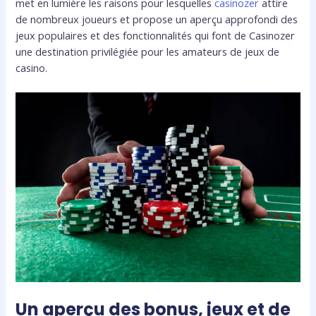
met en lumière les raisons pour lesquelles
casinozer
attire
de nombreux joueurs et propose un aperçu approfondi des
jeux populaires et des fonctionnalités qui font de Casinozer
une destination privilégiée pour les amateurs de jeux de
casino.
Un aperçu des bonus, jeux et de