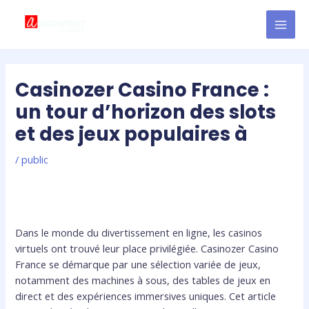
Skip
Post
MAI
to
navigation
MEN
content
Casinozer Casino France :
un tour d’horizon des slots
et des jeux populaires à
/
public
Dans le monde du divertissement en ligne, les casinos
virtuels ont trouvé leur place privilégiée. Casinozer Casino
France se démarque par une sélection variée de jeux,
notamment des machines à sous, des tables de jeux en
direct et des expériences immersives uniques. Cet article