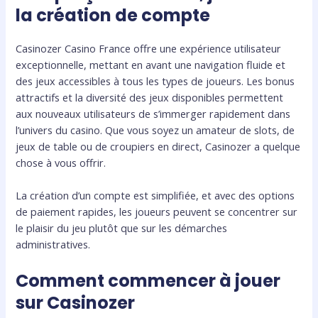
la création de compte
Casinozer Casino France offre une expérience utilisateur
exceptionnelle, mettant en avant une navigation fluide et
des jeux accessibles à tous les types de joueurs. Les bonus
attractifs et la diversité des jeux disponibles permettent
aux nouveaux utilisateurs de s’immerger rapidement dans
l’univers du casino. Que vous soyez un amateur de slots, de
jeux de table ou de croupiers en direct, Casinozer a quelque
chose à vous offrir.
La création d’un compte est simplifiée, et avec des options
de paiement rapides, les joueurs peuvent se concentrer sur
le plaisir du jeu plutôt que sur les démarches
administratives.
Comment commencer à jouer
sur Casinozer