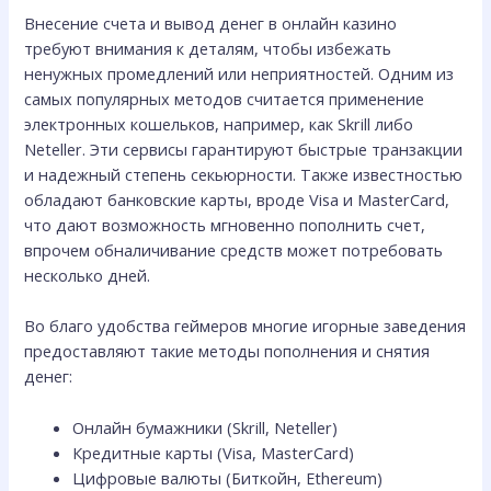
Внесение счета и вывод денег в онлайн казино
требуют внимания к деталям, чтобы избежать
ненужных промедлений или неприятностей. Одним из
самых популярных методов считается применение
электронных кошельков, например, как Skrill либо
Neteller. Эти сервисы гарантируют быстрые транзакции
и надежный степень секьюрности. Также известностью
обладают банковские карты, вроде Visa и MasterCard,
что дают возможность мгновенно пополнить счет,
впрочем обналичивание средств может потребовать
несколько дней.
Во благо удобства геймеров многие игорные заведения
предоставляют такие методы пополнения и снятия
денег:
Онлайн бумажники (Skrill, Neteller)
Кредитные карты (Visa, MasterCard)
Цифровые валюты (Биткойн, Ethereum)