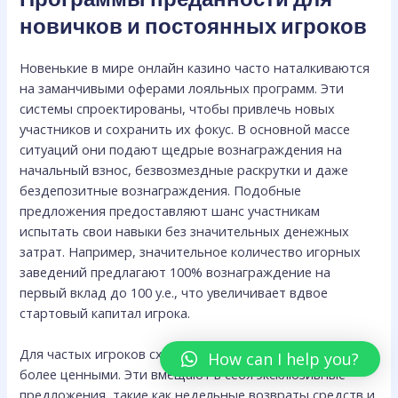
новичков и постоянных игроков
Новенькие в мире онлайн казино часто наталкиваются
на заманчивыми оферами лояльных программ. Эти
системы спроектированы, чтобы привлечь новых
участников и сохранить их фокус. В основной массе
ситуаций они подают щедрые вознаграждения на
начальный взнос, безвозмездные раскрутки и даже
бездепозитные вознаграждения. Подобные
предложения предоставляют шанс участникам
испытать свои навыки без значительных денежных
затрат. Например, значительное количество игорных
заведений предлагают 100% вознаграждение на
первый вклад до 100 у.е., что увеличивает вдвое
стартовый капитал игрока.
Для частых игроков схемы верности становятся еще
How can I help you?
более ценными. Эти вмещают в себя эксклюзивные
предложения, такие как недельные возвраты средств и