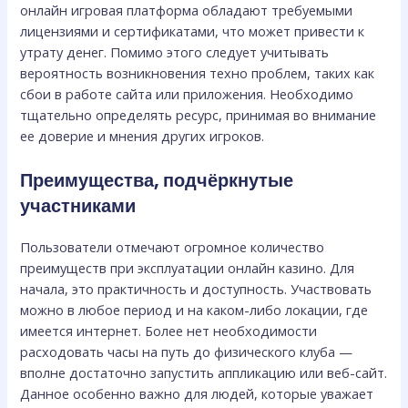
онлайн игровая платформа обладают требуемыми
лицензиями и сертификатами, что может привести к
утрату денег. Помимо этого следует учитывать
вероятность возникновения техно проблем, таких как
сбои в работе сайта или приложения. Необходимо
тщательно определять ресурс, принимая во внимание
ее доверие и мнения других игроков.
Преимущества, подчёркнутые
участниками
Пользователи отмечают огромное количество
преимуществ при эксплуатации онлайн казино. Для
начала, это практичность и доступность. Участвовать
можно в любое период и на каком-либо локации, где
имеется интернет. Более нет необходимости
расходовать часы на путь до физического клуба —
вполне достаточно запустить аппликацию или веб-сайт.
Данное особенно важно для людей, которые уважает