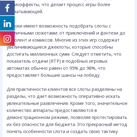
аудиоэффекты, что делает процесс игры более
захватывающей.
Игроки имеют возможность подобрать слоты с
различными сюжетами: от приключений и фэнтези до
кинолент и комиксов. Многие из этих игр содержат
увеличивающиеся джекпоты, которые способны
достигать миллионных сумм. Следует отметить, что
показатель отдачи (RTP) в подобных игровых
автоматах обычно равен от 95% до 98%, что
предоставляет большие шансы на победу.
Для практичности клиентов все слоты разделены на
разделы, что дает возможность оперативно искать
увлекательные развлечения. Кроме того, значительное
количество аппараты предоставляются в
демонстрационном режиме, позволяя протестировать
их без опасности для бюджета. Это прекрасный метод
понять особенности слота и создать свою тактику