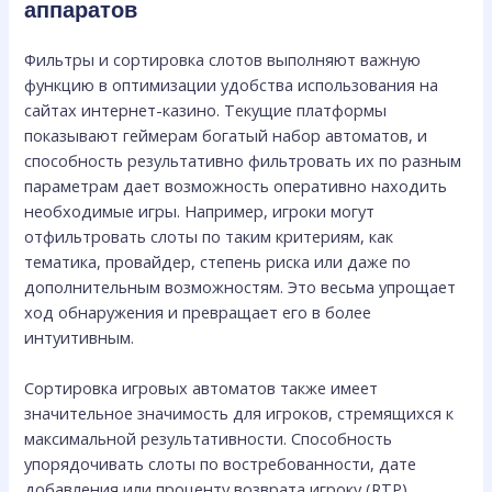
аппаратов
Фильтры и сортировка слотов выполняют важную
функцию в оптимизации удобства использования на
сайтах интернет-казино. Текущие платформы
показывают геймерам богатый набор автоматов, и
способность результативно фильтровать их по разным
параметрам дает возможность оперативно находить
необходимые игры. Например, игроки могут
отфильтровать слоты по таким критериям, как
тематика, провайдер, степень риска или даже по
дополнительным возможностям. Это весьма упрощает
ход обнаружения и превращает его в более
интуитивным.
Сортировка игровых автоматов также имеет
значительное значимость для игроков, стремящихся к
максимальной результативности. Способность
упорядочивать слоты по востребованности, дате
добавления или проценту возврата игроку (RTP)