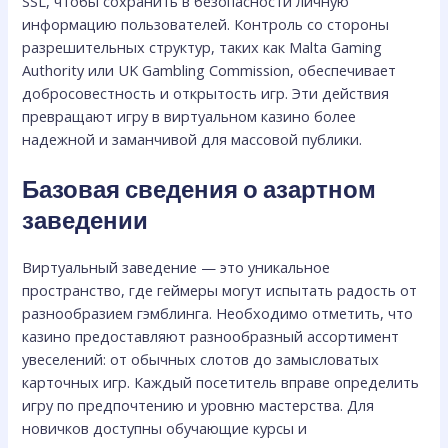
SSL, чтобы сохранить в безопасности личную
информацию пользователей. Контроль со стороны
разрешительных структур, таких как Malta Gaming
Authority или UK Gambling Commission, обеспечивает
добросовестность и открытость игр. Эти действия
превращают игру в виртуальном казино более
надежной и заманчивой для массовой публики.
Базовая сведения о азартном
заведении
Виртуальный заведение — это уникальное
пространство, где геймеры могут испытать радость от
разнообразием гэмблинга. Необходимо отметить, что
казино предоставляют разнообразный ассортимент
увеселений: от обычных слотов до замысловатых
карточных игр. Каждый посетитель вправе определить
игру по предпочтению и уровню мастерства. Для
новичков доступны обучающие курсы и