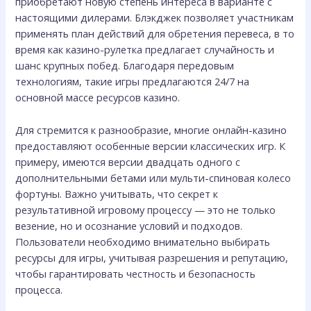
приобретают новую степень интереса в варианте с
настоящими дилерами. Блэкджек позволяет участникам
применять план действий для обретения перевеса, в то
время как казино-рулетка предлагает случайность и
шанс крупных побед. Благодаря передовым
технологиям, такие игры предлагаются 24/7 на
основной массе ресурсов казино.
Для стремится к разнообразие, многие онлайн-казино
предоставляют особенные версии классических игр. К
примеру, имеются версии двадцать одного с
дополнительными бетами или мульти-спиновая колесо
фортуны. Важно учитывать, что секрет к
результативной игровому процессу — это не только
везение, но и осознание условий и подходов.
Пользователи необходимо внимательно выбирать
ресурсы для игры, учитывая разрешения и репутацию,
чтобы гарантировать честность и безопасность
процесса.