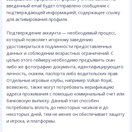
введенный email будет отправлено сообщение с
подтверждающей информацией, содержащее ссылку
для активирования профиля.
Подтверждение аккаунта — необходимый процесс,
который позволяет игорному заведению
удостовериться в подлинности предоставленных
данных и соблюдении возрастных ограничений. С
целью этого геймеру необходимо предъявить скан
либо же фотографию документа, идентифицирующего
личность, скажем, паспорта либо водительских прав.
Отдельные игровые клубы, например Vulkan Royal,
возможно, также могут потребовать верификацию
адреса проживания с помощью коммунальный счет или
банковскую выписку. Данный этап способен
потребовать вплоть до некоторых часиков и до
некоторых дней, тем не менее он обеспечивает защиту
и игрока, и платформы.