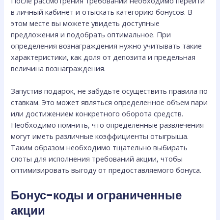
После рассмотрения требований необходимо перейти
в личный кабинет и отыскать категорию бонусов. В
этом месте вы можете увидеть доступные
предложения и подобрать оптимальное. При
определения вознаграждения нужно учитывать такие
характеристики, как доля от депозита и предельная
величина вознаграждения.
Запустив подарок, не забудьте осуществить правила по
ставкам. Это может являться определенное объем пари
или достижением конкретного оборота средств.
Необходимо помнить, что определенные развлечения
могут иметь различные коэффициенты отыгрыша.
Таким образом необходимо тщательно выбирать
слоты для исполнения требований акции, чтобы
оптимизировать выгоду от предоставляемого бонуса.
Бонус-коды и ограниченные
акции