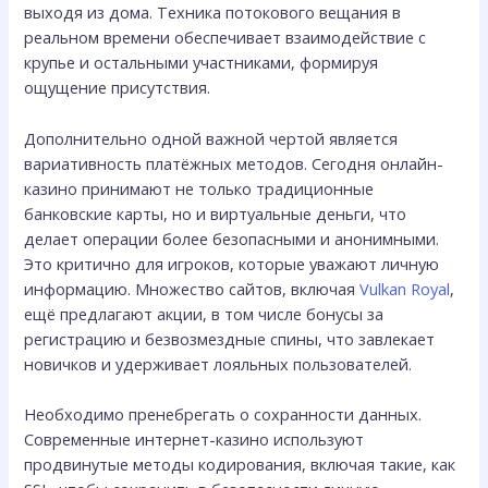
выходя из дома. Техника потокового вещания в
реальном времени обеспечивает взаимодействие с
крупье и остальными участниками, формируя
ощущение присутствия.
Дополнительно одной важной чертой является
вариативность платёжных методов. Сегодня онлайн-
казино принимают не только традиционные
банковские карты, но и виртуальные деньги, что
делает операции более безопасными и анонимными.
Это критично для игроков, которые уважают личную
информацию. Множество сайтов, включая
Vulkan Royal
,
ещё предлагают акции, в том числе бонусы за
регистрацию и безвозмездные спины, что завлекает
новичков и удерживает лояльных пользователей.
Необходимо пренебрегать о сохранности данных.
Современные интернет-казино используют
продвинутые методы кодирования, включая такие, как