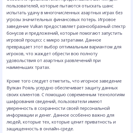
пользователей, которые пытаются отыскать шанс
испытать удачу в многочисленных азартных играх без
угрозы значительных финансовых потерь. Игровое
заведение Vulkan предоставляет разнообразный спектр
бонусов и предложений, которые помогают запустить
игровой процесс с микро затратами. Данное
превращает этот выбор оптимальным вариантом для
игроков, что жаждет обрести всю полноту
удовольствия от азартных развлечений при
наименьших тратах.
Кроме того следует отметить, что игорное заведение
Вулкан Рояль усердно обеспечивает защиту данных
своих клиентов. С помощью современным технологиям
шифрования сведений, пользователи имеют
уверенность в сохранности своей персональной
информации и денег. Данное особенно важно для
людей, которые тех, которые ценит приватность и
защищенность в онлайн-среде.