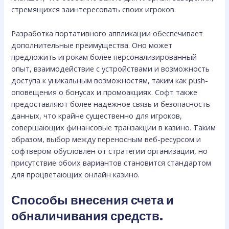
стремящихся заинтересовать своих игроков.
Разработка портативного аппликации обеспечивает
дополнительные преимущества. Оно может
предложить игрокам более персонализированный
опыт, взаимодействие с устройствами и возможность
доступа к уникальным возможностям, таким как push-
оповещения о бонусах и промоакциях. Софт также
предоставляют более надежное связь и безопасность
данных, что крайне существенно для игроков,
совершающих финансовые транзакции в казино. Таким
образом, выбор между переносным веб-ресурсом и
софтвером обусловлен от стратегии организации, но
присутствие обоих вариантов становится стандартом
для процветающих онлайн казино.
Способы внесения счета и
обналичивания средств.