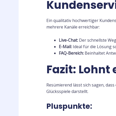
Kundenserv
Ein qualitativ hochwertiger Kundens
mehrere Kanäle erreichbar:
Live-Chat:
Der schnellste Weg,
E-Mail:
Ideal für die Lösung s
FAQ-Bereich:
Beinhaltet Antwo
Fazit: Lohnt
Resümierend lässt sich sagen, dass
Glücksspiele darstellt.
Pluspunkte: