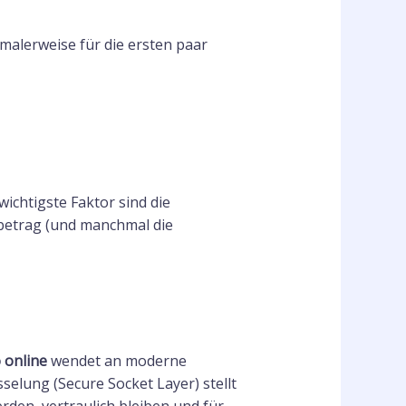
alerweise für die ersten paar
chtigste Faktor sind die
betrag (und manchmal die
 online
wendet an moderne
elung (Secure Socket Layer) stellt
rden, vertraulich bleiben und für