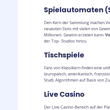
Spielautomaten (S
Den Kern der Sammlung machen Video
neuesten Slots mit vielen von Gew
Millionen- Gewinn erzielen kann.
Vo
der Top- Studios hinzu.
Tischspiele
Fans von Klassikern finden eine umf
(europäisch, amerikanisch, französi
Stud). Algorithmen auf Basis von Z
Live Casino
Der Live-Casino-Bereich auf der Pl