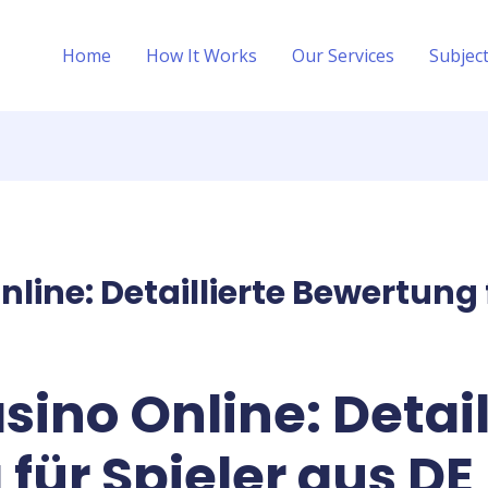
Home
How It Works
Our Services
Subjec
line: Detaillierte Bewertung 
ino Online: Detail
für Spieler aus DE