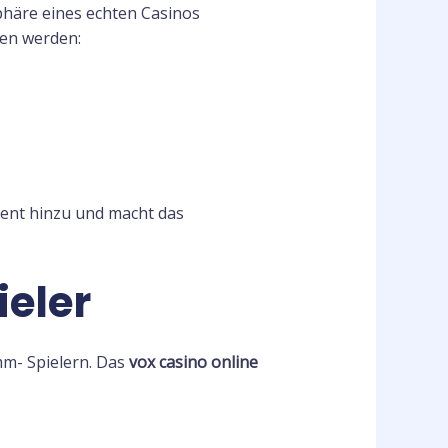
phäre eines echten Casinos
ten werden:
ment hinzu und macht das
ieler
m- Spielern. Das
vox casino online