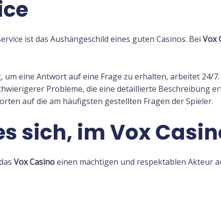
ice
ervice ist das Aushängeschild eines guten Casinos. Bei
Vox 
 um eine Antwort auf eine Frage zu erhalten, arbeitet 24/7.
chwierigerer Probleme, die eine detaillierte Beschreibung er
rten auf die am häufigsten gestellten Fragen der Spieler.
 es sich, im Vox Casin
 das
Vox Casino
einen mächtigen und respektablen Akteur a