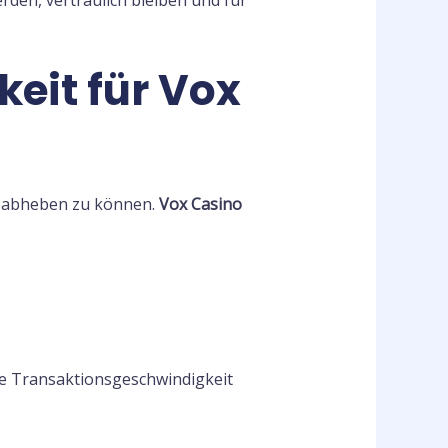
eit für Vox
ne abheben zu können.
Vox Casino
he Transaktionsgeschwindigkeit