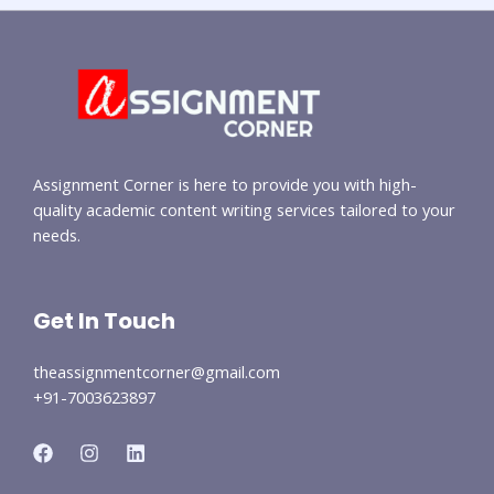
Assignment Corner is here to provide you with high-
quality academic content writing services tailored to your
needs.
Get In Touch
theassignmentcorner@gmail.com
+91-7003623897