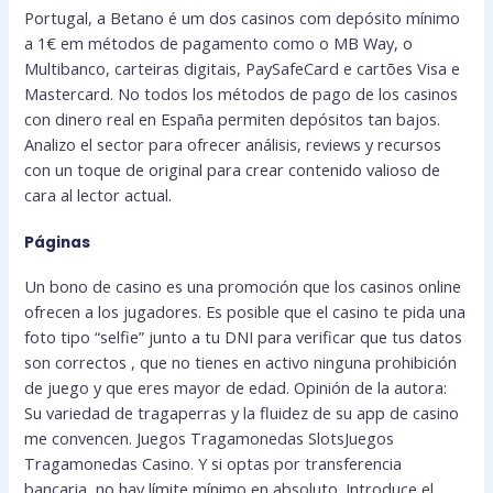
Portugal, a Betano é um dos casinos com depósito mínimo
a 1€ em métodos de pagamento como o MB Way, o
Multibanco, carteiras digitais, PaySafeCard e cartões Visa e
Mastercard. No todos los métodos de pago de los casinos
con dinero real en España permiten depósitos tan bajos.
Analizo el sector para ofrecer análisis, reviews y recursos
con un toque de original para crear contenido valioso de
cara al lector actual.
Páginas
Un bono de casino es una promoción que los casinos online
ofrecen a los jugadores. Es posible que el casino te pida una
foto tipo “selfie” junto a tu DNI para verificar que tus datos
son correctos , que no tienes en activo ninguna prohibición
de juego y que eres mayor de edad. Opinión de la autora:
Su variedad de tragaperras y la fluidez de su app de casino
me convencen. Juegos Tragamonedas SlotsJuegos
Tragamonedas Casino. Y si optas por transferencia
bancaria, no hay límite mínimo en absoluto. Introduce el