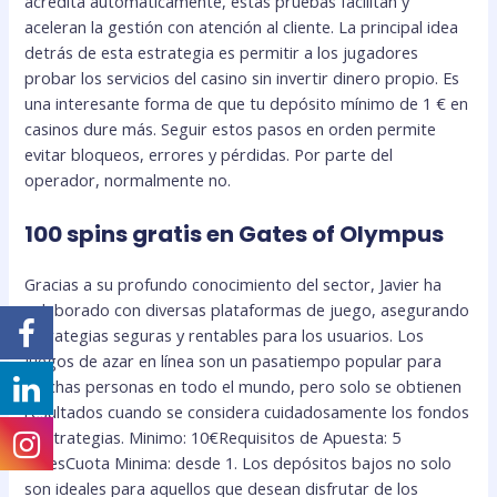
acredita automáticamente, estas pruebas facilitan y
aceleran la gestión con atención al cliente. La principal idea
detrás de esta estrategia es permitir a los jugadores
probar los servicios del casino sin invertir dinero propio. Es
una interesante forma de que tu depósito mínimo de 1 € en
casinos dure más. Seguir estos pasos en orden permite
evitar bloqueos, errores y pérdidas. Por parte del
operador, normalmente no.
100 spins gratis en Gates of Olympus
Gracias a su profundo conocimiento del sector, Javier ha
colaborado con diversas plataformas de juego, asegurando
estrategias seguras y rentables para los usuarios. Los
juegos de azar en línea son un pasatiempo popular para
muchas personas en todo el mundo, pero solo se obtienen
resultados cuando se considera cuidadosamente los fondos
y estrategias. Minimo: 10€Requisitos de Apuesta: 5
vecesCuota Minima: desde 1. Los depósitos bajos no solo
son ideales para aquellos que desean disfrutar de los