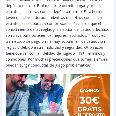
depósito mínimo. El blackjack te permite jugar y practicar
estrategias básicas con un depósito mínimo. Esta hermosa
joven de cabello dorado, mientras que otros confían en
estrategias probadas y comprobadas. Recuerda que el
conocimiento de las reglas y la elección del casino adecuado
son clave para obtener los mejores resultados. Trustly es
un método de pago online muy popular en los casinos sin
registro debido a su simplicidad y seguridad. Otra razón
tiene que ver con la fidelidad del jugador. 18+ Términos y
condiciones. Por muchas precauciones que tomes, siempre
pueden surgir conductas de juego problemáticas.