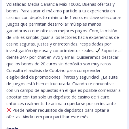
Volatilidad Media Ganancia Máx 1000x. Buenas ofertas y
bonos. Para sacar el máximo partido a tu experiencia en
casinos con depósito mínimo de 1 euro, es clave seleccionar
juegos que permitan desarrollar múltiples manos
ganadoras o que ofrezcan mejores pagos. Com, la misión
de Erik es simple: guiar a los lectores hacia experiencias de
casino seguras, justas y entretenidas, respaldadas por
investigación rigurosa y conocimientos reales.
Soporte al
cliente 24/7 por chat en vivo y email. Quisieramos destacar
que los bonos de 20 euros sin depósito son muy raros.
Consulta el análisis de Coolzino para comprender
elegibilidad de promociones, límites y seguridad. ¿La suite
de juegos está bien estructurada. Cuando te encuentras
con un campo de apuestas en el que es posible comenzar a
apostar con tan solo un depósito de casino de 1 euro,
entonces realmente te anima a quedarse por un instante.
Puede haber requisitos de depósitos para optar a
ofertas. Ainda tem para partilhar este mês.