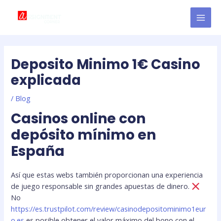
Skip
Post
MAI
to
navigation
MEN
content
Deposito Minimo 1€ Casino
explicada
/
Blog
Casinos online con
depósito mínimo en
España
Así que estas webs también proporcionan una experiencia
de juego responsable sin grandes apuestas de dinero.
No
https://es.trustpilot.com/review/casinodepositominimo1eur
o.es
es posible obtener el valor máximo del bono con el