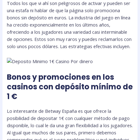
Todos los que vi ahí son peligrosos de activar y pueden ser
una estafa ni hablar de que la página solo promociona
bonos sin depósito en euros. La industria del juego en línea
ha crecido exponencialmente en los últimos años,
ofreciendo a los jugadores una variedad casi interminable
de opciones. Estos son muy raros y puedes reclamarlos con
solo unos pocos dólares. Las estrategias efectivas incluyen.
Bonos y promociones en los
casinos con depósito mínimo de
1 €
Lo interesante de Betway España es que ofrece la
posibilidad de depositar 1€ con cualquier método de pago
disponible, lo cual le da una gran flexibilidad a los jugadores.
Al igual que muchos de sus pares, primero debemos
comprender qué es el juego problemático y qué individuos