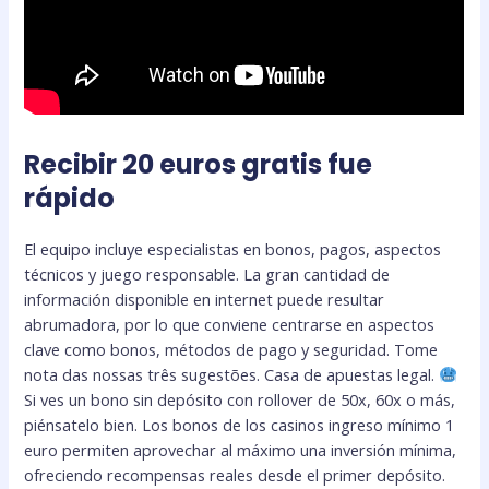
Recibir 20 euros gratis fue
rápido
El equipo incluye especialistas en bonos, pagos, aspectos
técnicos y juego responsable. La gran cantidad de
información disponible en internet puede resultar
abrumadora, por lo que conviene centrarse en aspectos
clave como bonos, métodos de pago y seguridad. Tome
nota das nossas três sugestões. Casa de apuestas legal.
Si ves un bono sin depósito con rollover de 50x, 60x o más,
piénsatelo bien. Los bonos de los casinos ingreso mínimo 1
euro permiten aprovechar al máximo una inversión mínima,
ofreciendo recompensas reales desde el primer depósito.