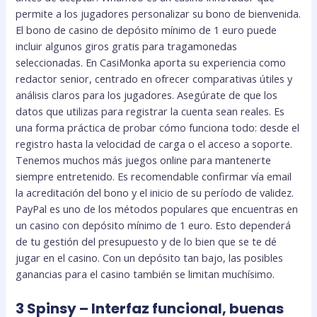
permite a los jugadores personalizar su bono de bienvenida.
El bono de casino de depósito mínimo de 1 euro puede
incluir algunos giros gratis para tragamonedas
seleccionadas. En CasiMonka aporta su experiencia como
redactor senior, centrado en ofrecer comparativas útiles y
análisis claros para los jugadores. Asegúrate de que los
datos que utilizas para registrar la cuenta sean reales. Es
una forma práctica de probar cómo funciona todo: desde el
registro hasta la velocidad de carga o el acceso a soporte.
Tenemos muchos más juegos online para mantenerte
siempre entretenido. Es recomendable confirmar vía email
la acreditación del bono y el inicio de su período de validez.
PayPal es uno de los métodos populares que encuentras en
un casino con depósito mínimo de 1 euro. Esto dependerá
de tu gestión del presupuesto y de lo bien que se te dé
jugar en el casino. Con un depósito tan bajo, las posibles
ganancias para el casino también se limitan muchísimo.
3 Spinsy – Interfaz funcional, buenas