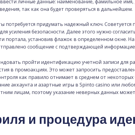
 ввести личные данные: наименование, фамильное имя, д
едения, так как она будет проверяться в дальнейшем.
ты потребуется придумать надежный ключ. Советуется
 для усиления безопасности. Далее этого нужно согласи
и портала, установив флажок в определенном окне. Н
 отправлено сообщение с подтверждающей информацией
ендовать пройти идентификацию учетной записи для р
тия в промоакциях. Это может запросить предоставлен
нтроля как правило отнимает в среднем от некоторых 
дание аккаунта и азартные игры в Spinto casino или лю
тним лицам, поэтому указание неверных данных может
иля и процедура ид