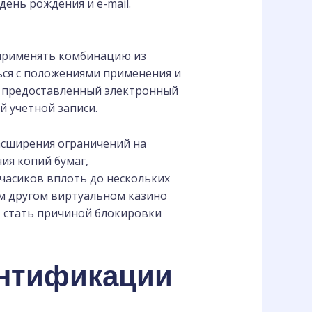
ень рождения и e-mail.
 применять комбинацию из
ться с положениями применения и
а предоставленный электронный
 учетной записи.
асширения ограничений на
ия копий бумаг,
часиков вплоть до нескольких
бом другом виртуальном казино
 стать причиной блокировки
ентификации