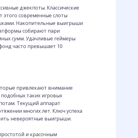
сивные джекпоты. Классические
т этого современные слоты
ушками. Накопительные выигрыши
латформы собирают пари
омных сумм. Удачливые геймеры
 фонд часто превышает 10
которые привлекают внимание
подобных таких игровых
кпотам. Текущий аппарат
отяжении многих лет. Ключ успеха
ечить невероятные выигрыши.
 простотой и красочным