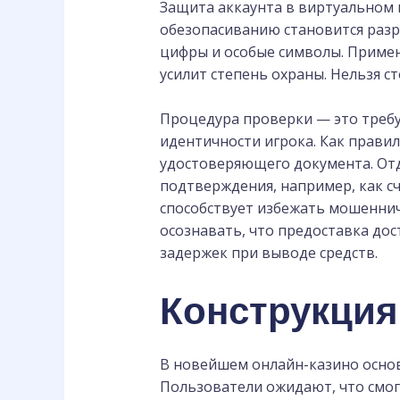
Защита аккаунта в виртуальном 
обезопасиванию становится разр
цифры и особые символы. Примен
усилит степень охраны. Нельзя 
Процедура проверки — это треб
идентичности игрока. Как прави
удостоверяющего документа. От
подтверждения, например, как с
способствует избежать мошенниче
осознавать, что предоставка д
задержек при выводе средств.
Конструкция
В новейшем онлайн-казино основ
Пользователи ожидают, что смог