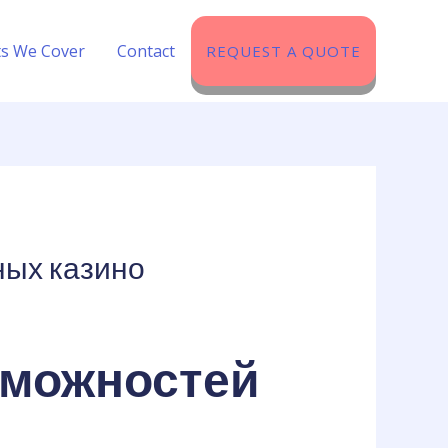
ts We Cover​
Contact
REQUEST A QUOTE
ных казино
зможностей