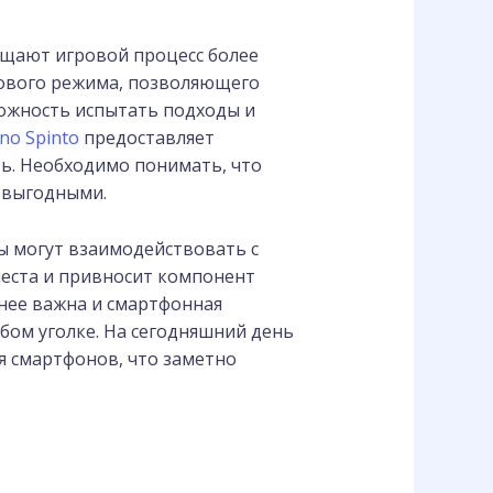
ащают игровой процесс более
тового режима, позволяющего
можность испытать подходы и
ino Spinto
предоставляет
ь. Необходимо понимать, что
а выгодными.
ы могут взаимодействовать с
еста и привносит компонент
енее важна и смартфонная
бом уголке. На сегодняшний день
я смартфонов, что заметно