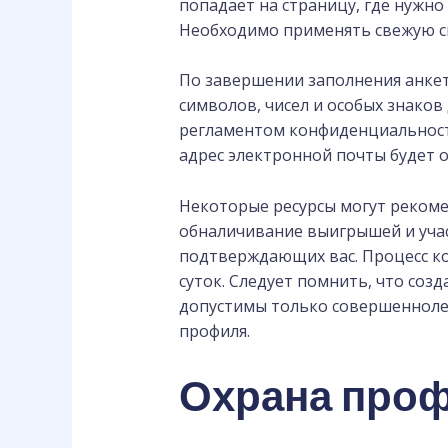
попадает на страницу, где нужно
Необходимо применять свежую св
По завершении заполнения анке
символов, чисел и особых знаков
регламентом конфиденциальност
адрес электронной почты будет
Некоторые ресурсы могут реком
обналичивание выигрышей и учас
подтверждающих вас. Процесс ко
суток. Следует помнить, что соз
допустимы только совершенноле
профиля.
Охрана проф