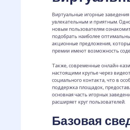
Виртуальные игорные заведения
увлекательным и приятным. Одно
новым пользователям ознакомить
подобрать наиболее оптимальные
акционные предложения, которы
премии имеют возможность содер
Также, современные онлайн-кази
настоящими крупье через видеот
социального контакта, что в осо
поддержка площадок, предоставл
основная часть игорных заведен
расширяет круг пользователей.
Базовая све