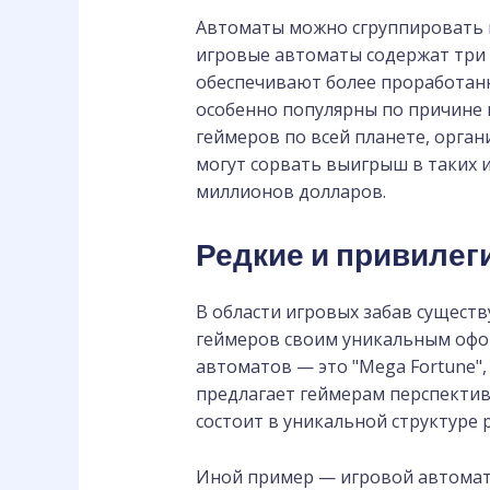
Автоматы можно сгруппировать н
игровые автоматы содержат три 
обеспечивают более проработан
особенно популярны по причине
геймеров по всей планете, орган
могут сорвать выигрыш в таких и
миллионов долларов.
Редкие и привиле
В области игровых забав сущест
геймеров своим уникальным офо
автоматов — это "Mega Fortune"
предлагает геймерам перспективу
состоит в уникальной структуре
Иной пример — игровой автомат 