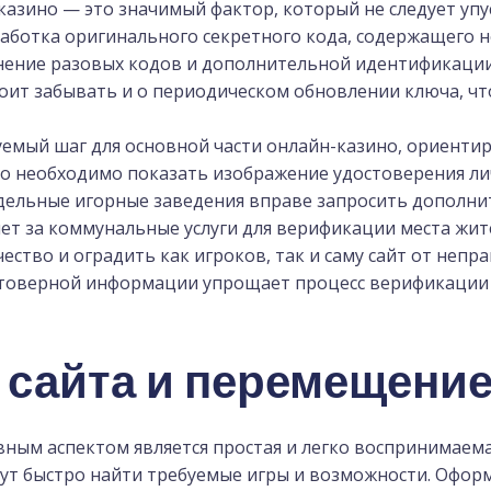
казино — это значимый фактор, который не следует упу
аботка оригинального секретного кода, содержащего н
ение разовых кодов и дополнительной идентификации, 
стоит забывать и о периодическом обновлении ключа, ч
уемый шаг для основной части онлайн-казино, ориент
ло необходимо показать изображение удостоверения ли
дельные игорные заведения вправе запросить дополн
чет за коммунальные услуги для верификации места жит
ство и оградить как игроков, так и саму сайт от непр
остоверной информации упрощает процесс верификаци
 сайта и перемещени
ным аспектом является простая и легко воспринимаема
ут быстро найти требуемые игры и возможности. Офор