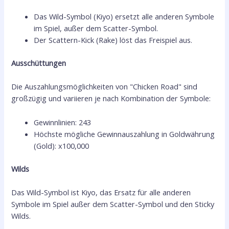
Das Wild-Symbol (Kiyo) ersetzt alle anderen Symbole
im Spiel, außer dem Scatter-Symbol.
Der Scattern-Kick (Rake) löst das Freispiel aus.
Ausschüttungen
Die Auszahlungsmöglichkeiten von "Chicken Road" sind
großzügig und variieren je nach Kombination der Symbole:
Gewinnlinien: 243
Höchste mögliche Gewinnauszahlung in Goldwährung
(Gold): x100,000
Wilds
Das Wild-Symbol ist Kiyo, das Ersatz für alle anderen
Symbole im Spiel außer dem Scatter-Symbol und den Sticky
Wilds.