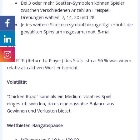
Bei 3 oder mehr Scatter-Symbolen können Spieler
zwischen verschiedenen Anzahl an Freispiel-
Drehungen wählen: 7, 14, 20 und 28.
Jedes weitere Scattern symbol hinzugefügt erhöht die
gewählten Spins um insgesamt max. 5-mal.
RTP
Der RTP (Return to Player) des Slots ist ca. 96 % was einem
relativ attraktiven Wert entspricht
Volatilität
"Chicken Road" kann als ein Medium-volatiles Spiel
eingestuft werden, da es eine passable Balance aus
Gewinnen und Verlusten bietet.
Wettbieten-Rangabspause
Münzen: von 0,10 bis 100,00