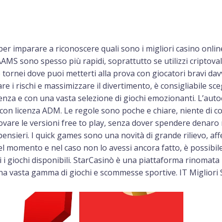
per imparare a riconoscere quali sono i migliori casino onli
MS sono spesso più rapidi, soprattutto se utilizzi criptovalu
ornei dove puoi metterti alla prova con giocatori bravi da
re i rischi e massimizzare il divertimento, è consigliabile sc
enza e con una vasta selezione di giochi emozionanti. L’au
ni con licenza ADM. Le regole sono poche e chiare, niente di 
vare le versioni free to play, senza dover spendere denaro re
ensieri. I quick games sono una novità di grande rilievo, aff
i del momento e nel caso non lo avessi ancora fatto, è possibile
 i giochi disponibili. StarCasinò è una piattaforma rinomata
a vasta gamma di giochi e scommesse sportive. IT Migliori 