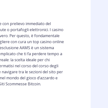
ne con prelievo immediato del
te o portafogli elettronici. I casino
vvero. Per questo, è fondamentale
egliere con cura un top casino online
toesclusione AAMS è un sistema
complicato che ti fa perdere tempo a
ale: la scelta ideale per chi
ermatisi nel corso del corso degli
 navigare tra le sezioni del sito per
 nel mondo del gioco d’azzardo e
Siti Scommesse Bitcoin.