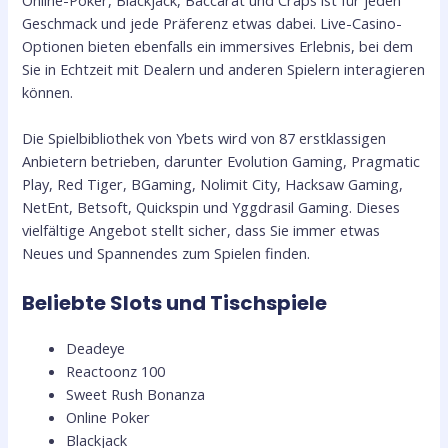
Online-Poker, Blackjack, Baccarat und Craps ist für jeden
Geschmack und jede Präferenz etwas dabei. Live-Casino-
Optionen bieten ebenfalls ein immersives Erlebnis, bei dem
Sie in Echtzeit mit Dealern und anderen Spielern interagieren
können.
Die Spielbibliothek von Ybets wird von 87 erstklassigen
Anbietern betrieben, darunter Evolution Gaming, Pragmatic
Play, Red Tiger, BGaming, Nolimit City, Hacksaw Gaming,
NetEnt, Betsoft, Quickspin und Yggdrasil Gaming. Dieses
vielfältige Angebot stellt sicher, dass Sie immer etwas
Neues und Spannendes zum Spielen finden.
Beliebte Slots und Tischspiele
Deadeye
Reactoonz 100
Sweet Rush Bonanza
Online Poker
Blackjack