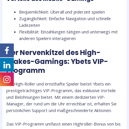
Bequemlichkeit: Überall und jederzeit spielen
Zugänglichkeit: Einfache Navigation und schnelle
Ladezeiten
Flexibilität: Einzahlungen tätigen und unterwegs mit
anderen Spielern interagieren
Der Nervenkitzel des High-
Stakes-Gamings: Ybets VIP-
Programm
Für High-Roller und ernsthafte Spieler bietet Ybets ein
prestigeträchtiges VIP-Programm, das exklusive Vorteile
und Belohnungen bietet. Mit einem dedizierten VIP-
Manager, der rund um die Uhr erreichbar ist, erhalten Sie
persönlichen Support und maßgeschneiderte Aktionen.
Das VIP-Programm umfasst einen Highroller-Bonus von bis