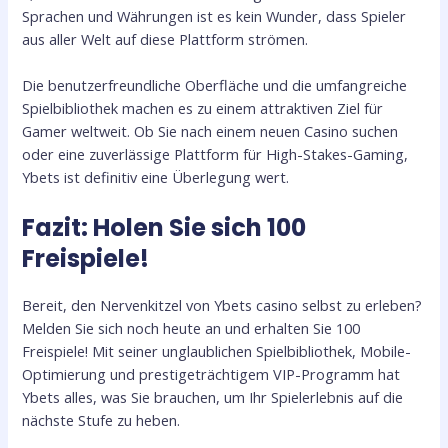
Sprachen und Währungen ist es kein Wunder, dass Spieler
aus aller Welt auf diese Plattform strömen.
Die benutzerfreundliche Oberfläche und die umfangreiche
Spielbibliothek machen es zu einem attraktiven Ziel für
Gamer weltweit. Ob Sie nach einem neuen Casino suchen
oder eine zuverlässige Plattform für High-Stakes-Gaming,
Ybets ist definitiv eine Überlegung wert.
Fazit: Holen Sie sich 100
Freispiele!
Bereit, den Nervenkitzel von Ybets casino selbst zu erleben?
Melden Sie sich noch heute an und erhalten Sie 100
Freispiele! Mit seiner unglaublichen Spielbibliothek, Mobile-
Optimierung und prestigeträchtigem VIP-Programm hat
Ybets alles, was Sie brauchen, um Ihr Spielerlebnis auf die
nächste Stufe zu heben.