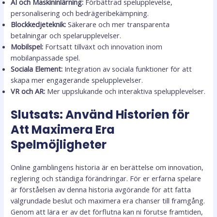
AI och Maskininlärning:
Förbättrad spelupplevelse,
personalisering och bedrägeribekämpning.
Blockkedjeteknik:
Säkerare och mer transparenta
betalningar och spelarupplevelser.
Mobilspel:
Fortsatt tillväxt och innovation inom
mobilanpassade spel.
Sociala Element:
Integration av sociala funktioner för att
skapa mer engagerande spelupplevelser.
VR och AR:
Mer uppslukande och interaktiva spelupplevelser.
Slutsats: Använd Historien för
Att Maximera Era
Spelmöjligheter
Online gamblingens historia är en berättelse om innovation,
reglering och ständiga förändringar. För er erfarna spelare
är förståelsen av denna historia avgörande för att fatta
välgrundade beslut och maximera era chanser till framgång.
Genom att lära er av det förflutna kan ni förutse framtiden,