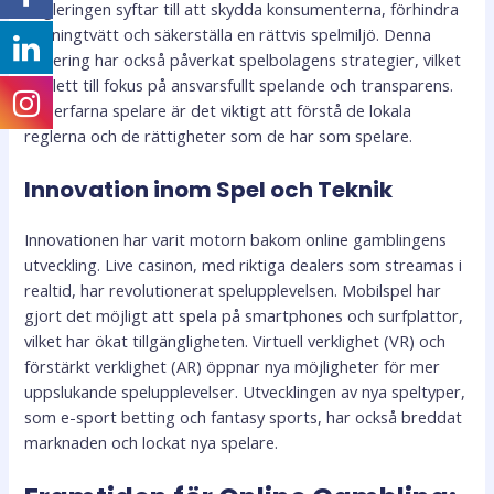
Regleringen syftar till att skydda konsumenterna, förhindra
penningtvätt och säkerställa en rättvis spelmiljö. Denna
reglering har också påverkat spelbolagens strategier, vilket
har lett till fokus på ansvarsfullt spelande och transparens.
För erfarna spelare är det viktigt att förstå de lokala
reglerna och de rättigheter som de har som spelare.
Innovation inom Spel och Teknik
Innovationen har varit motorn bakom online gamblingens
utveckling. Live casinon, med riktiga dealers som streamas i
realtid, har revolutionerat spelupplevelsen. Mobilspel har
gjort det möjligt att spela på smartphones och surfplattor,
vilket har ökat tillgängligheten. Virtuell verklighet (VR) och
förstärkt verklighet (AR) öppnar nya möjligheter för mer
uppslukande spelupplevelser. Utvecklingen av nya speltyper,
som e-sport betting och fantasy sports, har också breddat
marknaden och lockat nya spelare.