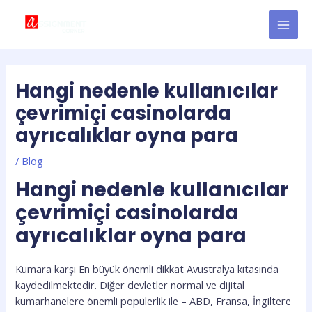
Skip
Post
MAI
to
navigation
MEN
content
Hangi nedenle kullanıcılar
çevrimiçi casinolarda
ayrıcalıklar oyna para
/
Blog
Hangi nedenle kullanıcılar
çevrimiçi casinolarda
ayrıcalıklar oyna para
Kumara karşı En büyük önemli dikkat Avustralya kıtasında
kaydedilmektedir. Diğer devletler normal ve dijital
kumarhanelere önemli popülerlik ile – ABD, Fransa, İngiltere