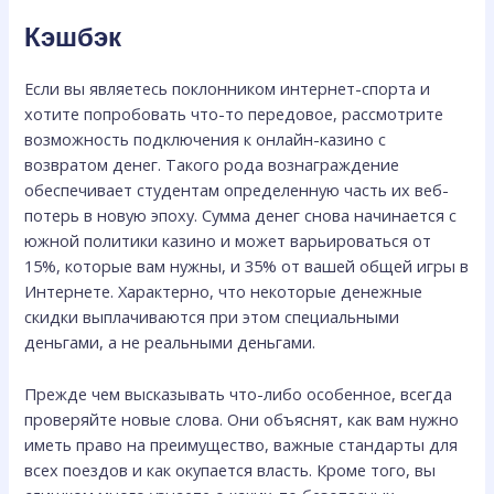
Кэшбэк
Если вы являетесь поклонником интернет-спорта и
хотите попробовать что-то передовое, рассмотрите
возможность подключения к онлайн-казино с
возвратом денег. Такого рода вознаграждение
обеспечивает студентам определенную часть их веб-
потерь в новую эпоху. Сумма денег снова начинается с
южной политики казино и может варьироваться от
15%, которые вам нужны, и 35% от вашей общей игры в
Интернете. Характерно, что некоторые денежные
скидки выплачиваются при этом специальными
деньгами, а не реальными деньгами.
Прежде чем высказывать что-либо особенное, всегда
проверяйте новые слова. Они объяснят, как вам нужно
иметь право на преимущество, важные стандарты для
всех поездов и как окупается власть. Кроме того, вы