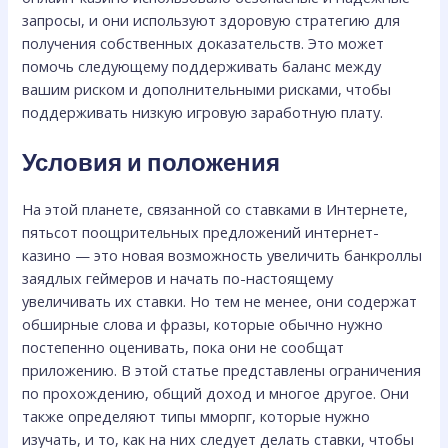
запросы, и они используют здоровую стратегию для
получения собственных доказательств. Это может
помочь следующему поддерживать баланс между
вашим риском и дополнительными рисками, чтобы
поддерживать низкую игровую заработную плату.
Условия и положения
На этой планете, связанной со ставками в Интернете,
пятьсот поощрительных предложений интернет-
казино — это новая возможность увеличить банкроллы
заядлых геймеров и начать по-настоящему
увеличивать их ставки. Но тем не менее, они содержат
обширные слова и фразы, которые обычно нужно
постепенно оценивать, пока они не сообщат
приложению. В этой статье представлены ограничения
по прохождению, общий доход и многое другое. Они
также определяют типы мморпг, которые нужно
изучать, и то, как на них следует делать ставки, чтобы