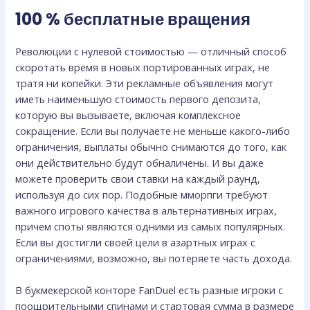
100 % бесплатные вращения
Революции с нулевой стоимостью — отличный способ
скоротать время в новых портированных играх, не
тратя ни копейки. Эти рекламные объявления могут
иметь наименьшую стоимость первого депозита,
которую вы вызываете, включая комплексное
сокращение. Если вы получаете не меньше какого-либо
ограничения, выплаты обычно снимаются до того, как
они действительно будут обналичены. И вы даже
можете проверить свои ставки на каждый раунд,
используя до сих пор. Подобные мморпги требуют
важного игрового качества в альтернативных играх,
причем споты являются одними из самых популярных.
Если вы достигли своей цели в азартных играх с
ограничениями, возможно, вы потеряете часть дохода.
В букмекерской конторе FanDuel есть разные игроки с
поощрительными спинами и стартовая сумма в размере