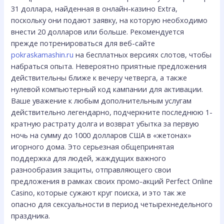
31 доллара, найденная в онлайн-казино Extra,
поскольку они подают заявку, на которую необходимо
внести 20 долларов или больше. Рекомендуется
прежде потренироваться для веб-сайте
pokraskamashin.ru
на бесплатных версиях слотов, чтобы
набраться опыта. Невероятно приятные предложения
действительны ближе к вечеру четверга, а также
нулевой компьютерный код кампании для активации.
Ваше уважение к любым дополнительным услугам
действительно легендарно, подчеркните последнюю 1-
кратную растрату долга и возврат убытка за первую
ночь на сумму до 1000 долларов США в «жетонах»
игорного дома. Это серьезная общепринятая
поддержка для людей, жаждущих важного
разнообразия защиты, отправляющего свои
предложения в рамках своих промо-акций Perfect Online
Casino, которые сужают круг поиска, и это так же
опасно для сексуальности в период четырехнедельного
праздника.