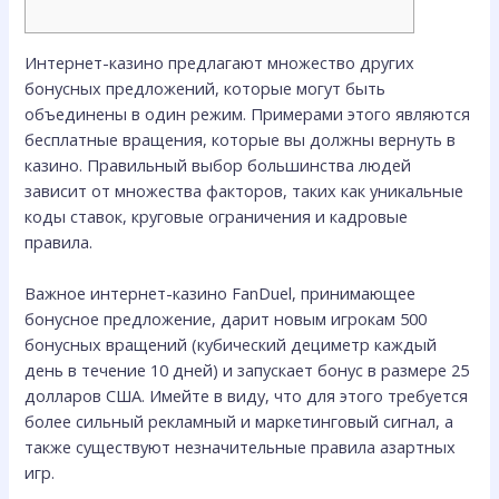
Интернет-казино предлагают множество других
бонусных предложений, которые могут быть
объединены в один режим. Примерами этого являются
бесплатные вращения, которые вы должны вернуть в
казино.
Правильный выбор большинства людей
зависит от множества факторов, таких как уникальные
коды ставок, круговые ограничения и кадровые
правила.
Важное интернет-казино FanDuel, принимающее
бонусное предложение, дарит новым игрокам 500
бонусных вращений (кубический дециметр каждый
день в течение 10 дней) и запускает бонус в размере 25
долларов США. Имейте в виду, что для этого требуется
более сильный рекламный и маркетинговый сигнал, а
также существуют незначительные правила азартных
игр.