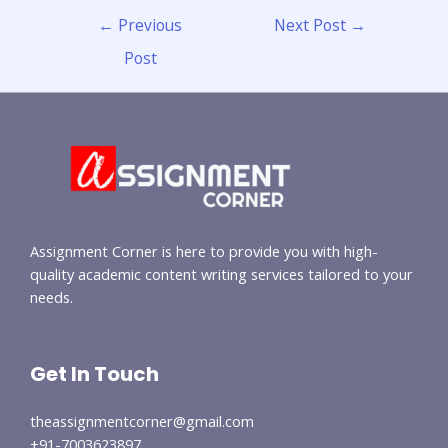
←
Previous
Next Post
→
Post
Assignment Corner is here to provide you with high-
quality academic content writing services tailored to your
needs.
Get In Touch
theassignmentcorner@gmail.com
+91-7003623897