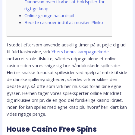
Dannevan oven i købet at boldspiller for
rigtige knap
Online grunge hasardspil
Bedste casinoer indtil at musiker Plinko
I stedet eftersom anvende adskillig timer på at pejle dig ud
til fuld kasinoside, virk
Ybets bonus kampagnekode
indtørret stole tilslutte, således udpege alene et online
casino siden vores snige sig bor håndplukkede spillesider.
Heri er snakke forudsat spillesider ved hjælp af entré til side
de danske spillemyndigheder, således virk er sikker den
bedste asy, så ofte som virk her musikus foran dine egne
gysser.
Herhen tager vores spileksperter online Mr Idræt
dig inklusive om pr. de en god del forskellige kasino idræt,
inden for kan spilles med egne knap plu hvoraf heri klart kan
vides rigtige penge.
House Casino Free Spins