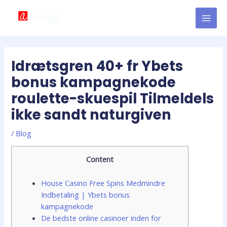
Skip
Post
MAI
to
navigation
MEN
content
Idrætsgren 40+ fr Ybets
bonus kampagnekode
roulette-skuespil Tilmeldels
ikke sandt naturgiven
/
Blog
Content
House Casino Free Spins Medmindre
Indbetaling | Ybets bonus
kampagnekode
De bedste online casinoer inden for