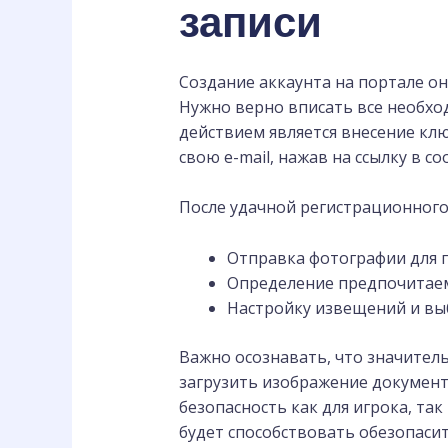
записи
Создание аккаунта на портале о
Нужно верно вписать все необхо
действием является внесение клю
свою e-mail, нажав на ссылку в с
После удачной регистрационного 
Отправка фотографии для 
Определение предпочитаем
Настройку извещений и вы
Важно осознавать, что значител
загрузить изображение документ
безопасность как для игрока, та
будет способствовать обезопаси