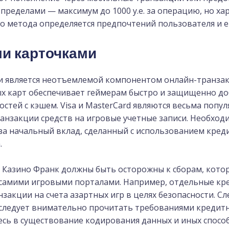
пределами — максимум до 1000 у.е. за операцию, но ха
о метода определяется предпочтений пользователя и 
и карточками
 является неотъемлемой компонентом онлайн-транзак
х карт обеспечивает геймерам быстро и защищенно до
ностей с кэшем. Visa и MasterCard являются весьма поп
закции средств на игровые учетные записи. Необходи
за начальный вклад, сделанный с использованием кред
.
и Казино Франк должны быть осторожны к сборам, кото
самими игровыми порталами. Например, отдельные кр
закции на счета азартных игр в целях безопасности. С
следует внимательно прочитать требованиями кредитн
есь в существование кодирования данных и иных спос