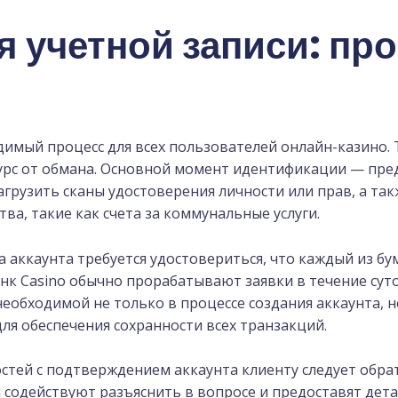
 учетной записи: про
имый процесс для всех пользователей онлайн-казино. 
есурс от обмана. Основной момент идентификации — пр
загрузить сканы удостоверения личности или прав, а так
а, такие как счета за коммунальные услуги.
 аккаунта требуется удостовериться, что каждый из бум
нк Casino обычно прорабатывают заявки в течение суто
еобходимой не только в процессе создания аккаунта, н
для обеспечения сохранности всех транзакций.
стей с подтверждением аккаунта клиенту следует обра
 содействуют разъяснить в вопросе и предоставят де