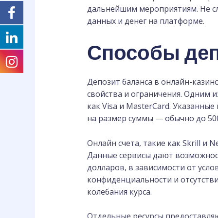
дальнейшим мероприятиям. Не сл
данных и денег на платформе.
Способы деп
Депозит баланса в онлайн-казин
свойства и ограничения. Одним 
как Visa и MasterCard. Указанн
на размер суммы — обычно до 50
Онлайн счета, такие как Skrill и
Данные сервисы дают возможност
долларов, в зависимости от усло
конфиденциальности и отсутстви
колебания курса.
Отдельные ресурсы предоставля