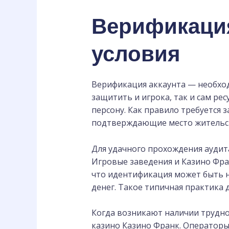
Верификация
условия
Верификация аккаунта — необход
защитить и игрока, так и сам р
персону. Как правило требуется 
подтверждающие место жительств
Для удачного прохождения аудита
Игровые заведения и Казино Фра
что идентификация может быть н
денег. Такое типичная практика 
Когда возникают наличии трудно
казино Казино Франк. Операторы