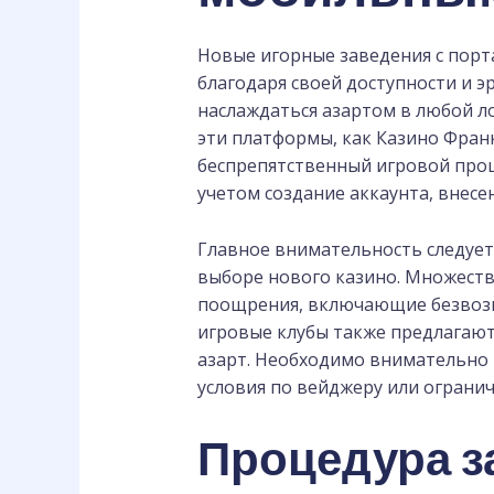
Новые игорные заведения с пор
благодаря своей доступности и 
наслаждаться азартом в любой л
эти платформы, как Казино Фра
беспрепятственный игровой проц
учетом создание аккаунта, внесе
Главное внимательность следуе
выборе нового казино. Множеств
поощрения, включающие безвозм
игровые клубы также предлагают
азарт. Необходимо внимательно и
условия по вейджеру или ограни
Процедура з