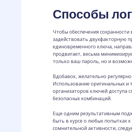
Способы лог
Чтобы обеспечения сохранности 
задействовать двухфакторную пр
единовременного ключа, направле
продвигает, весьма минимизируе
только ваш пароль, но и возмож
Вдобавок, желательно регулярно
Использование оригинальных и т
организаторов ключей доступа с
безопасных комбинаций.
Еще одним результативным подхо
быть в курсе о любых попытках к
сомнительной активности, следу