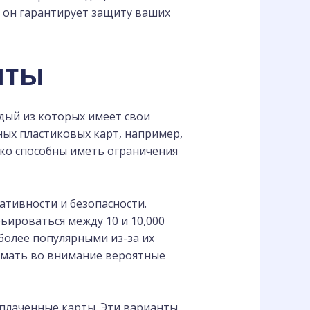
у он гарантирует защиту ваших
иты
дый из которых имеет свои
ных пластиковых карт, например,
ако способны иметь ограничения
ративности и безопасности.
ьироваться между 10 и 10,000
 более популярными из-за их
нимать во внимание вероятные
плаченные карты. Эти варианты