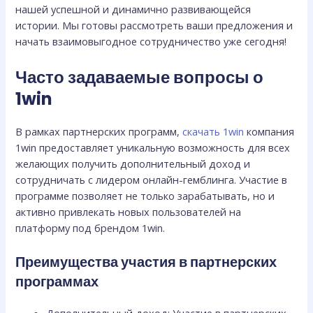
нашей успешной и динамично развивающейся
истории. Мы готовы рассмотреть ваши предложения и
начать взаимовыгодное сотрудничество уже сегодня!
Часто задаваемые вопросы о
1win
В рамках партнерских программ,
скачать 1win
компания
1win предоставляет уникальную возможность для всех
желающих получить дополнительный доход и
сотрудничать с лидером онлайн-гемблинга. Участие в
программе позволяет не только зарабатывать, но и
активно привлекать новых пользователей на
платформу под брендом 1win.
Преимущества участия в партнерских
программах
Дополнительный доход: Участие в партнерских