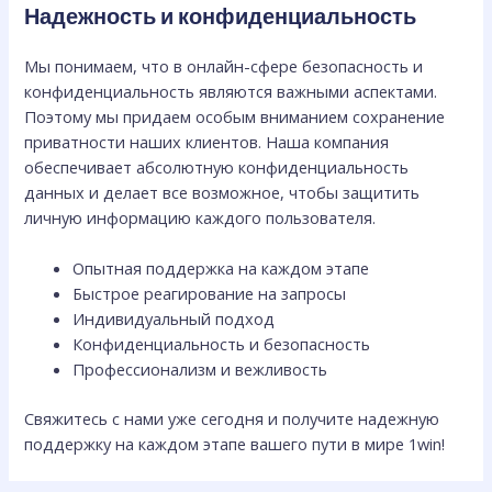
Надежность и конфиденциальность
Мы понимаем, что в онлайн-сфере безопасность и
конфиденциальность являются важными аспектами.
Поэтому мы придаем особым вниманием сохранение
приватности наших клиентов. Наша компания
обеспечивает абсолютную конфиденциальность
данных и делает все возможное, чтобы защитить
личную информацию каждого пользователя.
Опытная поддержка на каждом этапе
Быстрое реагирование на запросы
Индивидуальный подход
Конфиденциальность и безопасность
Профессионализм и вежливость
Свяжитесь с нами уже сегодня и получите надежную
поддержку на каждом этапе вашего пути в мире 1win!