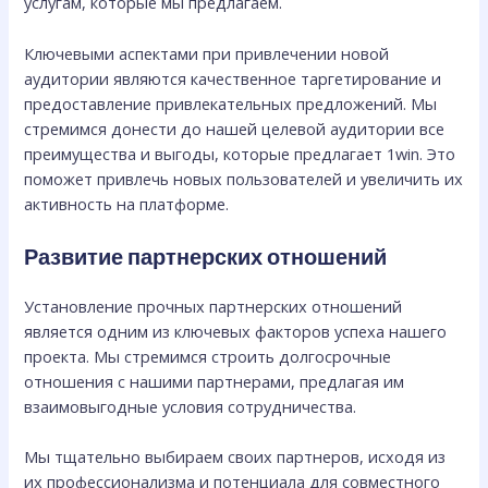
услугам, которые мы предлагаем.
Ключевыми аспектами при привлечении новой
аудитории являются качественное таргетирование и
предоставление привлекательных предложений. Мы
стремимся донести до нашей целевой аудитории все
преимущества и выгоды, которые предлагает 1win. Это
поможет привлечь новых пользователей и увеличить их
активность на платформе.
Развитие партнерских отношений
Установление прочных партнерских отношений
является одним из ключевых факторов успеха нашего
проекта. Мы стремимся строить долгосрочные
отношения с нашими партнерами, предлагая им
взаимовыгодные условия сотрудничества.
Мы тщательно выбираем своих партнеров, исходя из
их профессионализма и потенциала для совместного