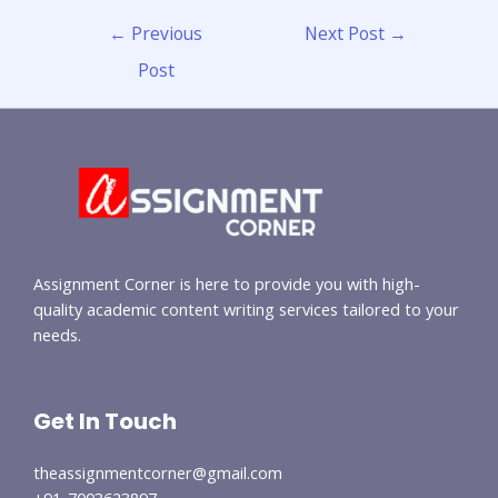
←
Previous
Next Post
→
Post
Assignment Corner is here to provide you with high-
quality academic content writing services tailored to your
needs.
Get In Touch
theassignmentcorner@gmail.com