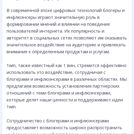
В современной эпохе цифровых технологий блогеры и
инфлюэнсеры играют значительную роль в
формировании мнений и влиянии на поведение
пользователей интернета. Их популярность и
авторитет в социальных сетях позволяют им оказывать
значительное воздействие на аудиторию и привлекать
внимание к определенным продуктам и услугам.
1win, также известный как 1 вин, стремится эффективно
использовать это воздействие, сотрудничая с
блогерами и инфлюэнсерами в различных областях. Мы
предлагаем возможность установления партнерских
отношений с теми блогерами и инфлюэнсерами,
которые делят наши ценности и поддерживают идеи
1win.
Сотрудничество с блогерами и инфлюэнсерами
предоставляет возможность широко распространить