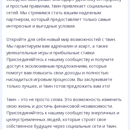
и простым правилам, 1вин привлекает социальных
сетей. Мы стремимся стать вашим надежным
партнером, который предоставляет только самые
интересные и выгодные условия.
Откройте для себя новый мир возможностей с 1вин.
Мы гарантируем вам адреналин и азарт, а также
увлекательные игры и прибыльные ставки.
Присоединяйтесь к нашему сообществу и получите
доступ к эксклюзивным предложениям, которые
помогут вам повысить свои доходы и полностью
насладиться игровым процессом. Вы заслуживаете
только лучшее, и 1вин готов предложить вам это!
1вин – это не просто слова. Это возможность изменить
свою жизнь и достичь финансовой независимости.
Присоединяйтесь к нашему сообществу энергичных и
целеустремленных людей, которые строят свое
собственное будущее через социальные сети и 1вин.