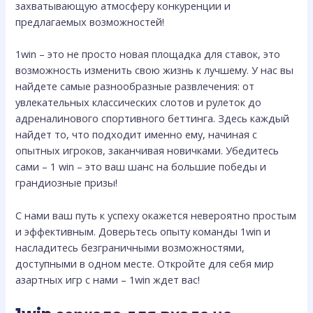
захватывающую атмосферу конкуренции и
предлагаемых возможностей!
1win – это не просто новая площадка для ставок, это
возможность изменить свою жизнь к лучшему. У нас вы
найдете самые разнообразные развлечения: от
увлекательных классических слотов и рулеток до
адреналинового спортивного беттинга. Здесь каждый
найдет то, что подходит именно ему, начиная с
опытных игроков, заканчивая новичками. Убедитесь
сами – 1 win – это ваш шанс на большие победы и
грандиозные призы!
С нами ваш путь к успеху окажется невероятно простым
и эффективным. Доверьтесь опыту команды 1win и
насладитесь безграничными возможностями,
доступными в одном месте. Откройте для себя мир
азартных игр с нами – 1win ждет вас!