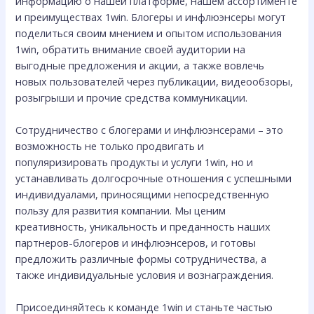
информацию о нашей платформе, нашем ассортименте
и преимуществах 1win. Блогеры и инфлюэнсеры могут
поделиться своим мнением и опытом использования
1win, обратить внимание своей аудитории на
выгодные предложения и акции, а также вовлечь
новых пользователей через публикации, видеообзоры,
розыгрыши и прочие средства коммуникации.
Сотрудничество с блогерами и инфлюэнсерами – это
возможность не только продвигать и
популяризировать продукты и услуги 1win, но и
устанавливать долгосрочные отношения с успешными
индивидуалами, приносящими непосредственную
пользу для развития компании. Мы ценим
креативность, уникальность и преданность наших
партнеров-блогеров и инфлюэнсеров, и готовы
предложить различные формы сотрудничества, а
также индивидуальные условия и вознаграждения.
Присоединяйтесь к команде 1win и станьте частью