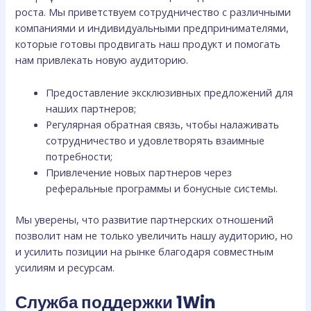
роста. Мы приветствуем сотрудничество с различными
компаниями и индивидуальными предпринимателями,
которые готовы продвигать наш продукт и помогать
нам привлекать новую аудиторию.
Предоставление эксклюзивных предложений для
наших партнеров;
Регулярная обратная связь, чтобы налаживать
сотрудничество и удовлетворять взаимные
потребности;
Привлечение новых партнеров через
реферальные программы и бонусные системы.
Мы уверены, что развитие партнерских отношений
позволит нам не только увеличить нашу аудиторию, но
и усилить позиции на рынке благодаря совместным
усилиям и ресурсам.
Служба поддержки 1Win