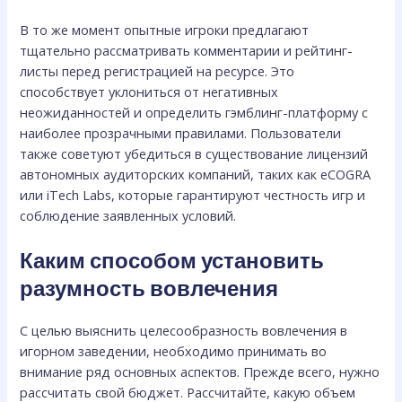
В то же момент опытные игроки предлагают
тщательно рассматривать комментарии и рейтинг-
листы перед регистрацией на ресурсе. Это
способствует уклониться от негативных
неожиданностей и определить гэмблинг-платформу с
наиболее прозрачными правилами. Пользователи
также советуют убедиться в существование лицензий
автономных аудиторских компаний, таких как eCOGRA
или iTech Labs, которые гарантируют честность игр и
соблюдение заявленных условий.
Каким способом установить
разумность вовлечения
С целью выяснить целесообразность вовлечения в
игорном заведении, необходимо принимать во
внимание ряд основных аспектов. Прежде всего, нужно
рассчитать свой бюджет. Рассчитайте, какую объем