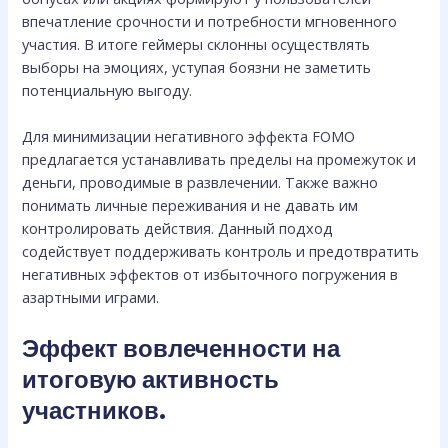
впечатление срочности и потребности мгновенного
участия. В итоге геймеры склонны осуществлять
выборы на эмоциях, уступая боязни не заметить
потенциальную выгоду.
Для минимизации негативного эффекта FOMO
предлагается устанавливать пределы на промежуток и
деньги, проводимые в развлечении. Также важно
понимать личные переживания и не давать им
контролировать действия. Данный подход
содействует поддерживать контроль и предотвратить
негативных эффектов от избыточного погружения в
азартными играми.
Эффект вовлеченности на
итоговую активность
участников.