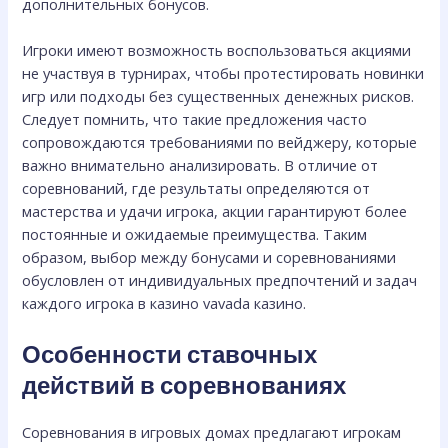
дополнительных бонусов.
Игроки имеют возможность воспользоваться акциями
не участвуя в турнирах, чтобы протестировать новинки
игр или подходы без существенных денежных рисков.
Следует помнить, что такие предложения часто
сопровождаются требованиями по вейджеру, которые
важно внимательно анализировать. В отличие от
соревнований, где результаты определяются от
мастерства и удачи игрока, акции гарантируют более
постоянные и ожидаемые преимущества. Таким
образом, выбор между бонусами и соревнованиями
обусловлен от индивидуальных предпочтений и задач
каждого игрока в казино vavada казино.
Особенности ставочных
действий в соревнованиях
Соревнования в игровых домах предлагают игрокам