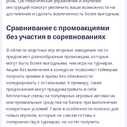
роль. Систематическая упражнение и изучение
инструкций помогут увеличить ваши возможности на
достижение и сделать вовлеченность более выгодным.
Сравнивание с промоакциями
без участия в соревнованиях
В области азартных игр игорные заведения часто
предлагают разнообразные промоакции, которые
могут быть более выгодными, чем игра на турнирах.
Акции без включения в конкурсах позволяют геймерам
получать премии и призы без обязанности
конкурировать с остальными. К примеру, такие
предложения могут предусматривать в себя
бесплатные спины на популярных игровых автоматах
или премиальные средства на баланс при выполнении
конкретных условий. Такое в особенности полезно для
новых игроков, которые не совсем готовы к
соперничеству в турнирах, но хотят получить