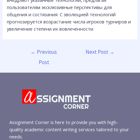
пользователям эксклюзивные перспективы для
общения и состязания. С эволюцией технологий
прогнозируется возрастание числа игроков турниров и
увеличение степени их вовлеченности.
←
Previous
Next Post
→
Post
Assignment Corner is here to provide you with high-
quality academic content writing services tailored to your
needs.