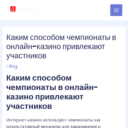
Skip
Post
MAI
to
navigation
MEN
content
Каким способом чемпионаты в
онлайн-казино привлекают
участников
/
Blog
Каким способом
чемпионаты в онлайн-
казино привлекают
участников
Интернет-казино используют чемпионаты как
результативный механизм для заманивания и