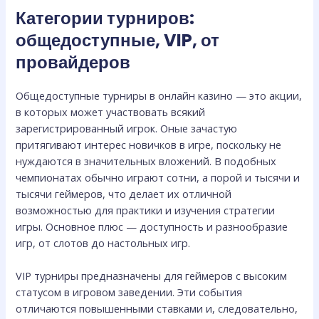
Категории турниров:
общедоступные, VIP, от
провайдеров
Общедоступные турниры в онлайн казино — это акции,
в которых может участвовать всякий
зарегистрированный игрок. Оные зачастую
притягивают интерес новичков в игре, поскольку не
нуждаются в значительных вложений. В подобных
чемпионатах обычно играют сотни, а порой и тысячи и
тысячи геймеров, что делает их отличной
возможностью для практики и изучения стратегии
игры. Основное плюс — доступность и разнообразие
игр, от слотов до настольных игр.
VIP турниры предназначены для геймеров с высоким
статусом в игровом заведении. Эти события
отличаются повышенными ставками и, следовательно,