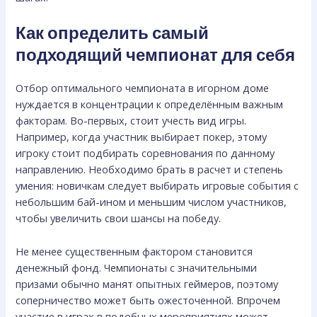
Как определить самый
подходящий чемпионат для себя
Отбор оптимального чемпионата в игорном доме
нуждается в концентрации к определённым важным
факторам. Во-первых, стоит учесть вид игры.
Например, когда участник выбирает покер, этому
игроку стоит подбирать соревнования по данному
направлению. Необходимо брать в расчет и степень
умения: новичкам следует выбирать игровые события с
небольшим бай-ином и меньшим числом участников,
чтобы увеличить свои шансы на победу.
Не менее существенным фактором становится
денежный фонд. Чемпионаты с значительными
призами обычно манят опытных геймеров, поэтому
соперничество может быть ожесточенной. Впрочем
участие в играх в подобных мероприятиях может