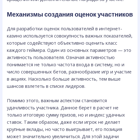
Механизмы создания оценок участников
Для разработки оценок пользователей в интернет-
казино используется совокупность важных показателей,
которые содействуют объективно оценить класс
каждого геймера. Один из основных параметров — это
активность пользователя. Означая активностью
понимается не только частота входа в систему, но и
число совершенных бетов, разнообразие игр и участие
в акциях. Насколько больше активность, тем выше
шансов взлететь в списке лидеров.
Помимо этого, важным аспектом становится
удачливость участника. Данное берет в расчет не
только итоговую сумму призов, но и индекс удачных
ставок. Таким образом, даже если игрок не делает
крупные вклады, но часто выигрывает, его позиция
может значительно увеличиться. Для этой задачи