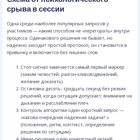
срыва в сессии
Одна среди наиболее популярных запросов у
участников — каким способом не «перегорать» внутри
процесса. Одинакового решения не бывает, но
надежно заходит простой протокол, он становится в
привычку и включается без лишних слов.
Стоп-сигнал замечается самый первый маркер
(зажим челюстей, разгон кликов/движений,
желание доказать).
Остановка десять–тридцать секунд без резких
решений, когда ситуация допускает; внимание на
дыхании и расслаблении плеч.
Контроль алгоритма один короткий запрос —
«какова очередная надежная задача? »
(положение, ритм, контекст, определение
решения по ситуации).
Мини-решение один конкретный четкий