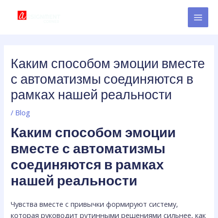
Skip
Post
MAI
to
navigation
MEN
content
Каким способом эмоции вместе
с автоматизмы соединяются в
рамках нашей реальности
/
Blog
Каким способом эмоции
вместе с автоматизмы
соединяются в рамках
нашей реальности
Чувства вместе с привычки формируют систему,
которая руководит рутинными решениями сильнее, как