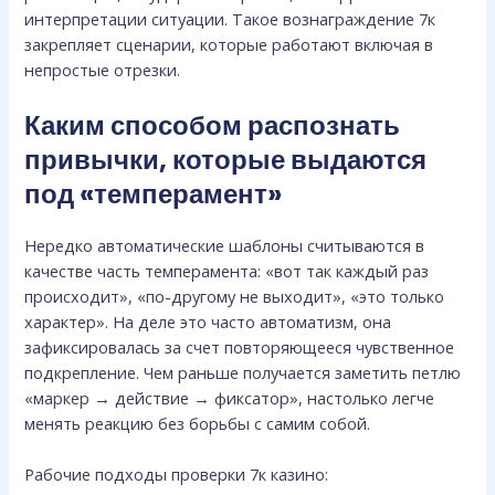
интерпретации ситуации. Такое вознаграждение 7к
закрепляет сценарии, которые работают включая в
непростые отрезки.
Каким способом распознать
привычки, которые выдаются
под «темперамент»
Нередко автоматические шаблоны считываются в
качестве часть темперамента: «вот так каждый раз
происходит», «по-другому не выходит», «это только
характер». На деле это часто автоматизм, она
зафиксировалась за счет повторяющееся чувственное
подкрепление. Чем раньше получается заметить петлю
«маркер → действие → фиксатор», настолько легче
менять реакцию без борьбы с самим собой.
Рабочие подходы проверки 7к казино: