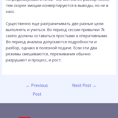
тем скорее эмоции конвертируются в выводы, но не в
хаос.
Существенно еще разграничивать две разные цели:
выполнять и учиться. Во период сессии привычки 7k
casino должны оставаться простыми а оперативными.
Во период анализа допускаются подробности и
разбор, однако в полезной подаче. Если эти два
режимы смешиваются, переживания обычно
разрушают и процесс, и рост.
←
Previous
Next Post
→
Post