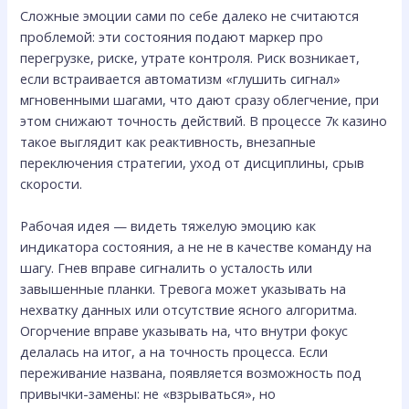
Сложные эмоции сами по себе далеко не считаются
проблемой: эти состояния подают маркер про
перегрузке, риске, утрате контроля. Риск возникает,
если встраивается автоматизм «глушить сигнал»
мгновенными шагами, что дают сразу облегчение, при
этом снижают точность действий. В процессе 7к казино
такое выглядит как реактивность, внезапные
переключения стратегии, уход от дисциплины, срыв
скорости.
Рабочая идея — видеть тяжелую эмоцию как
индикатора состояния, а не не в качестве команду на
шагу. Гнев вправе сигналить о усталость или
завышенные планки. Тревога может указывать на
нехватку данных или отсутствие ясного алгоритма.
Огорчение вправе указывать на, что внутри фокус
делалась на итог, а на точность процесса. Если
переживание названа, появляется возможность под
привычки-замены: не «взрываться», но