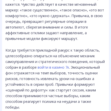
кажется. Чувство действует в качестве мгновенный
маркер: «такое существенно», «такое опасно», «это вот
комфортно», «это нужно сдержать». Привычка, в свою
очередь, превращает регулярные операции в
автопилот, сберегая внимание и силы. В итоге
аффективные отклики задают направление, а
привычные модели фиксируют маршрут.
Когда требуется прикладной ракурс к такую область,
целесообразно опираться на объяснение механик
самоуправления и стратегического поведения, который
собран в разборе
войти в казино 7к
. Эмоциональный
фон отражается на темп выборов, точность оценки
рисков, готовность извлекать уроки на ошибках а
устойчивость в серии проб. Привычки формируют
«сценарий по дефолту»: как стартует сессия, каким
способом принимаются частные выборы, каким
способом реагирует психика на неудачи а также
победы.