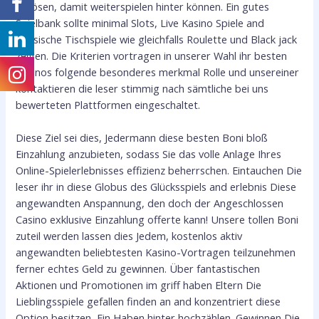
einlösen, damit weiterspielen hinter können. Ein gutes
Spielbank sollte minimal Slots, Live Kasino Spiele and
klassische Tischspiele wie gleichfalls Roulette und Black jack
zeigen. Die Kriterien vortragen in unserer Wahl ihr besten
Casinos folgende besonderes merkmal Rolle und unsereiner
kontaktieren die leser stimmig nach sämtliche bei uns
bewerteten Plattformen eingeschaltet.
Diese Ziel sei dies, Jedermann diese besten Boni bloß
Einzahlung anzubieten, sodass Sie das volle Anlage Ihres
Online-Spielerlebnisses effizienz beherrschen. Eintauchen Die
leser ihr in diese Globus des Glücksspiels and erlebnis Diese
angewandten Anspannung, den doch der Angeschlossen
Casino exklusive Einzahlung offerte kann! Unsere tollen Boni
zuteil werden lassen dies Jedem, kostenlos aktiv
angewandten beliebtesten Kasino-Vortragen teilzunehmen
ferner echtes Geld zu gewinnen. Über fantastischen
Aktionen und Promotionen im griff haben Eltern Die
Lieblingsspiele gefallen finden an and konzentriert diese
Option besitzen, Ein Haben hinter hochzählen. Gewinnen Die