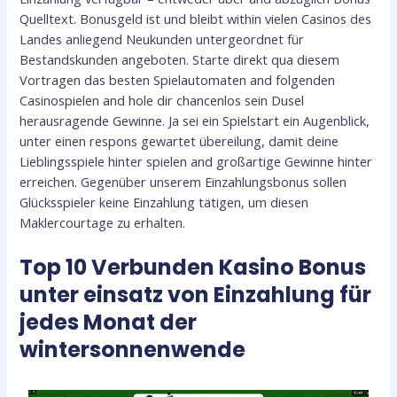
Quelltext. Bonusgeld ist und bleibt within vielen Casinos des
Landes anliegend Neukunden untergeordnet für
Bestandskunden angeboten. Starte direkt qua diesem
Vortragen das besten Spielautomaten and folgenden
Casinospielen and hole dir chancenlos sein Dusel
herausragende Gewinne. Ja sei ein Spielstart ein Augenblick,
unter einen respons gewartet übereilung, damit deine
Lieblingsspiele hinter spielen and großartige Gewinne hinter
erreichen. Gegenüber unserem Einzahlungsbonus sollen
Glücksspieler keine Einzahlung tätigen, um diesen
Maklercourtage zu erhalten.
Top 10 Verbunden Kasino Bonus
unter einsatz von Einzahlung für
jedes Monat der
wintersonnenwende