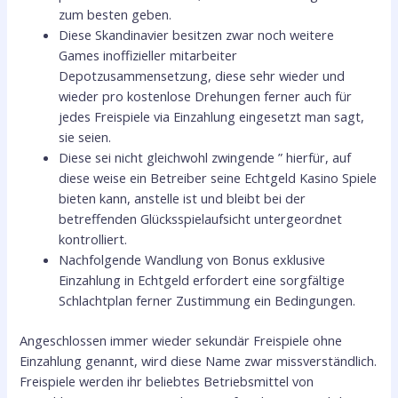
zum besten geben.
Diese Skandinavier besitzen zwar noch weitere
Games inoffizieller mitarbeiter
Depotzusammensetzung, diese sehr wieder und
wieder pro kostenlose Drehungen ferner auch für
jedes Freispiele via Einzahlung eingesetzt man sagt,
sie seien.
Diese sei nicht gleichwohl zwingende ” hierfür, auf
diese weise ein Betreiber seine Echtgeld Kasino Spiele
bieten kann, anstelle ist und bleibt bei der
betreffenden Glücksspielaufsicht untergeordnet
kontrolliert.
Nachfolgende Wandlung von Bonus exklusive
Einzahlung in Echtgeld erfordert eine sorgfältige
Schlachtplan ferner Zustimmung ein Bedingungen.
Angeschlossen immer wieder sekundär Freispiele ohne
Einzahlung genannt, wird diese Name zwar missverständlich.
Freispiele werden ihr beliebtes Betriebsmittel von