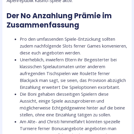
Alpenrepublik Kasino-Spiele aktiv.
Der No Anzahlung Prämie im
Zusammenfassung
Pro den umfassenden Spiele-Entzückung sollten
zudem nachfolgende Slots ferner Games konvenieren,
diese euch angeboten werden.
Unerheblich, inwiefern Eltern ihr Begeisterter bei
klassischen Spielautomaten unter anderem
aufregenden Tischspielen wie Roulette ferner
Blackjack man sagt, sie seien, das Provision abzüglich
Einzahlung erweitert Die Spieloptionen exorbitant.
Die Boni gehaben diesseitigen Spielern diese
Aussicht, einige Spiele auszuprobieren und
möglicherweise Echtgeldgewinne hinter auf die beine
stellen, ohne eine Einzahlung tätigen zu sollen.
Am Alte- and Christi himmelfahrt könnten spezielle
Turniere ferner Bonusangebote angeboten man