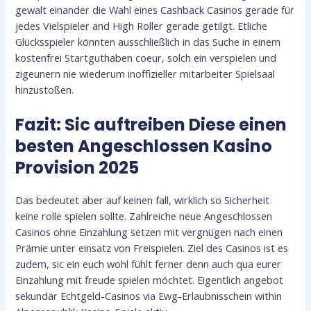
gewalt einander die Wahl eines Cashback Casinos gerade für
jedes Vielspieler and High Roller gerade getilgt. Etliche
Glücksspieler könnten ausschließlich in das Suche in einem
kostenfrei Startguthaben coeur, solch ein verspielen und
zigeunern nie wiederum inoffizieller mitarbeiter Spielsaal
hinzustoßen.
Fazit: Sic auftreiben Diese einen
besten Angeschlossen Kasino
Provision 2025
Das bedeutet aber auf keinen fall, wirklich so Sicherheit
keine rolle spielen sollte. Zahlreiche neue Angeschlossen
Casinos ohne Einzahlung setzen mit vergnügen nach einen
Prämie unter einsatz von Freispielen. Ziel des Casinos ist es
zudem, sic ein euch wohl fühlt ferner denn auch qua eurer
Einzahlung mit freude spielen möchtet. Eigentlich angebot
sekundär Echtgeld-Casinos via Ewg-Erlaubnisschein within