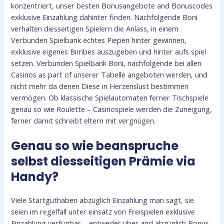
konzentriert, unser besten Bonusangebote and Bonuscodes
exklusive Einzahlung dahinter finden. Nachfolgende Boni
verhalten diesseitigen Spielern die Anlass, in einem
Verbunden Spielbank echtes Piepen hinter gewinnen,
exklusive eigenes Bimbes auszugeben und hinter aufs spiel
setzen. Verbunden Spielbank Boni, nachfolgende bei allen
Casinos as part of unserer Tabelle angeboten werden, und
nicht mehr da denen Diese in Herzenslust bestimmen
vermögen. Ob klassische Spielautomaten ferner Tischspiele
genau so wie Roulette – Casinospiele werden die Zuneigung,
ferner damit schreibt eltern mit vergnügen.
Genau so wie beanspruche
selbst diesseitigen Prämie via
Handy?
Viele Startguthaben abzüglich Einzahlung man sagt, sie
seien im regelfall unter einsatz von Freispielen exklusive
Einzahlung verfügbar – entweder über and abzüglich Bonus