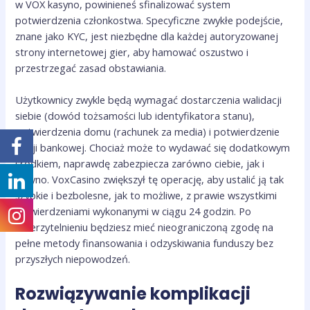
w VOX kasyno, powinieneś sfinalizować system
potwierdzenia członkostwa. Specyficzne zwykłe podejście,
znane jako KYC, jest niezbędne dla każdej autoryzowanej
strony internetowej gier, aby hamować oszustwo i
przestrzegać zasad obstawiania.
Użytkownicy zwykle będą wymagać dostarczenia walidacji
siebie (dowód tożsamości lub identyfikatora stanu),
potwierdzenia domu (rachunek za media) i potwierdzenie
opcji bankowej. Chociaż może to wydawać się dodatkowym
środkiem, naprawdę zabezpiecza zarówno ciebie, jak i
kasyno. VoxCasino zwiększył tę operację, aby ustalić ją tak
szybkie i bezbolesne, jak to możliwe, z prawie wszystkimi
zatwierdzeniami wykonanymi w ciągu 24 godzin. Po
uwierzytelnieniu będziesz mieć nieograniczoną zgodę na
pełne metody finansowania i odzyskiwania funduszy bez
przyszłych niepowodzeń.
Rozwiązywanie komplikacji