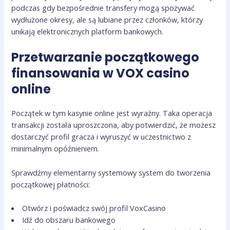
podczas gdy bezpośrednie transfery mogą spożywać
wydłużone okresy, ale są lubiane przez członków, którzy
unikają elektronicznych platform bankowych.
Przetwarzanie początkowego
finansowania w VOX casino
online
Początek w tym kasynie online jest wyraźny. Taka operacja
transakcji została uproszczona, aby potwierdzić, że możesz
dostarczyć profil gracza i wyruszyć w uczestnictwo z
minimalnym opóźnieniem.
Sprawdźmy elementarny systemowy system do tworzenia
początkowej płatności:
Otwórz i poświadcz swój profil VoxCasino
Idź do obszaru bankowego