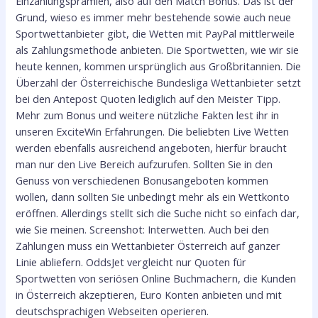
Einzahlungsprämien, also auf den Match Bonus. Das ist der
Grund, wieso es immer mehr bestehende sowie auch neue
Sportwettanbieter gibt, die Wetten mit PayPal mittlerweile
als Zahlungsmethode anbieten. Die Sportwetten, wie wir sie
heute kennen, kommen ursprünglich aus Großbritannien. Die
Überzahl der Österreichische Bundesliga Wettanbieter setzt
bei den Antepost Quoten lediglich auf den Meister Tipp.
Mehr zum Bonus und weitere nützliche Fakten lest ihr in
unseren ExciteWin Erfahrungen. Die beliebten Live Wetten
werden ebenfalls ausreichend angeboten, hierfür braucht
man nur den Live Bereich aufzurufen. Sollten Sie in den
Genuss von verschiedenen Bonusangeboten kommen
wollen, dann sollten Sie unbedingt mehr als ein Wettkonto
eröffnen. Allerdings stellt sich die Suche nicht so einfach dar,
wie Sie meinen. Screenshot: Interwetten. Auch bei den
Zahlungen muss ein Wettanbieter Österreich auf ganzer
Linie abliefern. OddsJet vergleicht nur Quoten für
Sportwetten von seriösen Online Buchmachern, die Kunden
in Österreich akzeptieren, Euro Konten anbieten und mit
deutschsprachigen Webseiten operieren.