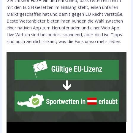
Gerichtshof EuGH ein und entschied, dass Österreich nicht
mit den EuGH Gesetzen im Einklang steht, einen unfairen
Markt geschaffen hat und damit gegen EU Recht verstoße.
Beste Wettanbieter bieten ihren Kunden die Wahl zwischen
einer nativen App zum Herunterladen und einer Web App.
Live Wetten sind besonders spannend, aber die Live Tipps
sind auch ziemlich riskant, was die Fans umso mehr lieben.