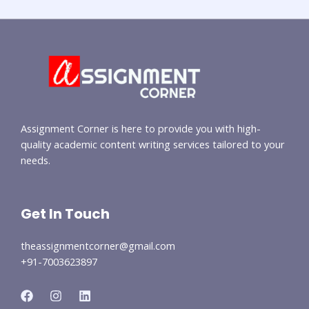
Assignment Corner is here to provide you with high-
quality academic content writing services tailored to your
needs.
Get In Touch
theassignmentcorner@gmail.com
+91-7003623897