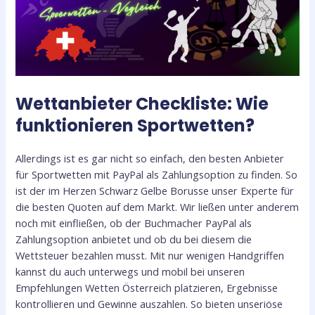
Wettanbieter Checkliste: Wie
funktionieren Sportwetten?
Allerdings ist es gar nicht so einfach, den besten Anbieter
für Sportwetten mit PayPal als Zahlungsoption zu finden. So
ist der im Herzen Schwarz Gelbe Borusse unser Experte für
die besten Quoten auf dem Markt. Wir ließen unter anderem
noch mit einfließen, ob der Buchmacher PayPal als
Zahlungsoption anbietet und ob du bei diesem die
Wettsteuer bezahlen musst. Mit nur wenigen Handgriffen
kannst du auch unterwegs und mobil bei unseren
Empfehlungen Wetten Österreich platzieren, Ergebnisse
kontrollieren und Gewinne auszahlen. So bieten unseriöse