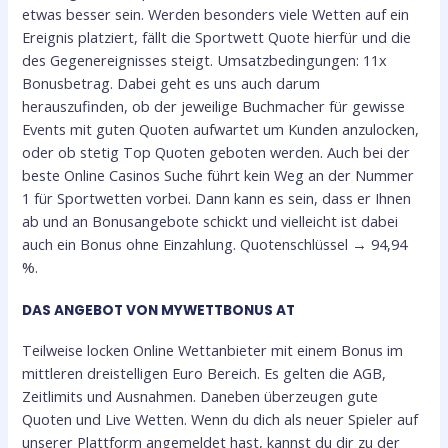
etwas besser sein. Werden besonders viele Wetten auf ein
Ereignis platziert, fällt die Sportwett Quote hierfür und die
des Gegenereignisses steigt. Umsatzbedingungen: 11x
Bonusbetrag. Dabei geht es uns auch darum
herauszufinden, ob der jeweilige Buchmacher für gewisse
Events mit guten Quoten aufwartet um Kunden anzulocken,
oder ob stetig Top Quoten geboten werden. Auch bei der
beste Online Casinos Suche führt kein Weg an der Nummer
1 für Sportwetten vorbei. Dann kann es sein, dass er Ihnen
ab und an Bonusangebote schickt und vielleicht ist dabei
auch ein Bonus ohne Einzahlung. Quotenschlüssel → 94,94
%.
DAS ANGEBOT VON MYWETTBONUS AT
Teilweise locken Online Wettanbieter mit einem Bonus im
mittleren dreistelligen Euro Bereich. Es gelten die AGB,
Zeitlimits und Ausnahmen. Daneben überzeugen gute
Quoten und Live Wetten. Wenn du dich als neuer Spieler auf
unserer Plattform angemeldet hast, kannst du dir zu der