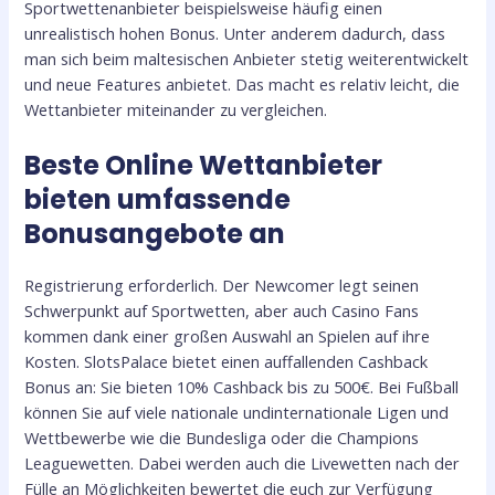
Sportwettenanbieter beispielsweise häufig einen
unrealistisch hohen Bonus. Unter anderem dadurch, dass
man sich beim maltesischen Anbieter stetig weiterentwickelt
und neue Features anbietet. Das macht es relativ leicht, die
Wettanbieter miteinander zu vergleichen.
Beste Online Wettanbieter
bieten umfassende
Bonusangebote an
Registrierung erforderlich. Der Newcomer legt seinen
Schwerpunkt auf Sportwetten, aber auch Casino Fans
kommen dank einer großen Auswahl an Spielen auf ihre
Kosten. SlotsPalace bietet einen auffallenden Cashback
Bonus an: Sie bieten 10% Cashback bis zu 500€. Bei Fußball
können Sie auf viele nationale undinternationale Ligen und
Wettbewerbe wie die Bundesliga oder die Champions
Leaguewetten. Dabei werden auch die Livewetten nach der
Fülle an Möglichkeiten bewertet die euch zur Verfügung