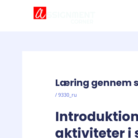
Skip
Post
to
navigation
content
Læring gennem sjo
/
9330_ru
Introduktion
aktiviteter i