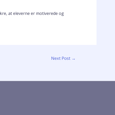
ikre, at eleverne er motiverede og
Next Post
→