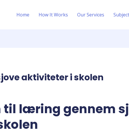
Home
How It Works
Our Services
Subjec
ve aktiviteter i skolen
 til læring gennem s
 skolen