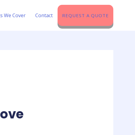
ts We Cover​
Contact
REQUEST A QUOTE
jove