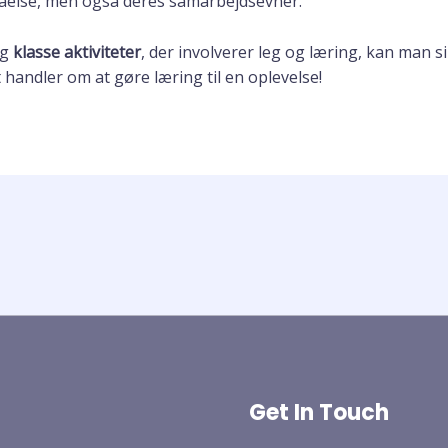
tåelse, men også deres samarbejdsevner.
og
klasse aktiviteter
, der involverer leg og læring, kan man s
handler om at gøre læring til en oplevelse!
Get In Touch