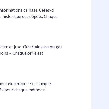
nformations de base. Celles-ci
le historique des dépôts. Chaque
dien et jusqu’à certains avantages
ions ». Chaque offre est
ement électronique ou chèque.
imés pour chaque méthode.