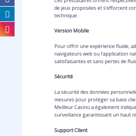
Ces prestataires offrent respectivem
de jeux proposées et s’efforcent co
technique.
Version Mobile
Pour offrir une expérience fluide, a
navigateurs web ou l’application na
satisfaisantes et sans pertes de fluid
Sécurité
La sécurité des données personnelles
mesures pour protéger sa base client
Meilleur Casino a également indiqué 
surveillance garantissant un haut ni
Support Client