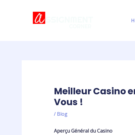
Skip
Post
to
navigation
content
H
Meilleur Casino e
Vous !
/
Blog
Aperçu Général du Casino