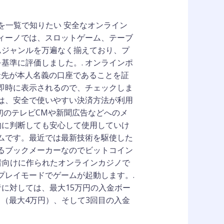
を一覧で知りたい 安全なオンライン
ティーノでは、スロットゲーム、テーブ
ムジャンルを万遍なく揃えており、プ
基準に評価しました。. オンラインポ
出金先が本人名義の口座であることを証
は即時に表示されるので、チェックしま
では、安全で使いやすい決済方法が利用
本初のテレビCMや新聞広告などへのメ
的に判断しても安心して使用していけ
ームです。最近では最新技術を駆使した
いるブックメーカーなのでビットコイン
初心者向けに作られたオンラインカジノで
プレイモードでゲームが起動します。.
に対しては、最大15万円の入金ボー
％（最大4万円）、そして3回目の入金