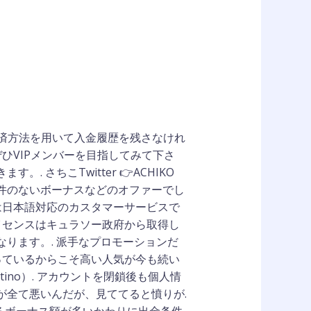
決済方法を用いて入金履歴を残さなけれ
ひVIPメンバーを目指してみて下さ
さちこTwitter 👉ACHIKO
け条件のないボーナスなどのオファーでし
は日本語対応のカスタマーサービスで
イセンスはキュラソー政府から取得し
ります。. 派手なプロモーションだ
っているからこそ高い人気が今も続い
Mystino）. アカウントを閉鎖後も個人情
が全て悪いんだが、見ててると憤りが.
るボーナス額が多いかわりに出金条件