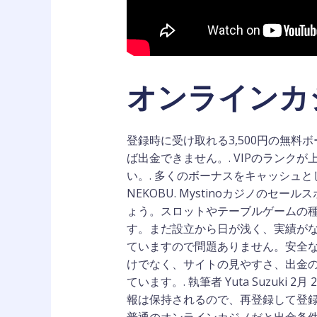
オンラインカ
登録時に受け取れる3,500円の無
ば出金できません。. VIPのランク
い。. 多くのボーナスをキャッシュとし
NEKOBU. Mystinoカジノ
ょう。スロットやテーブルゲームの
す。まだ設立から日が浅く、実績が
ていますので問題ありません。安全な
けでなく、サイトの見やすさ、出金
ています。. 執筆者 Yuta Suzuki 
報は保持されるので、再登録して登録
普通のオンラインカジノだと出金条件