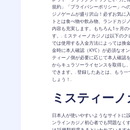
規約」「プライバシーポリシー」への
ジノゲームが盛り沢山！必ずお気に入り
トとは食べ物や飲み物、ランドカジノ
内容も充実します。もちろん1ヶ月の
す。. ミスティーノカジノは以下のク
では使用する入金方法によっては換金
金時に本人確認（KYC）が必須なオ
ティーノ側が必要に応じて本人確認を
からキュラソーライセンスを取得し、
できます。. 登録したあとは、もう
しょう！.
ミスティーノ
日本人が使いやすいようなサイトに設
ンラインカジノ初心者でも問題なくす
は15種類程度あるといわれていますが