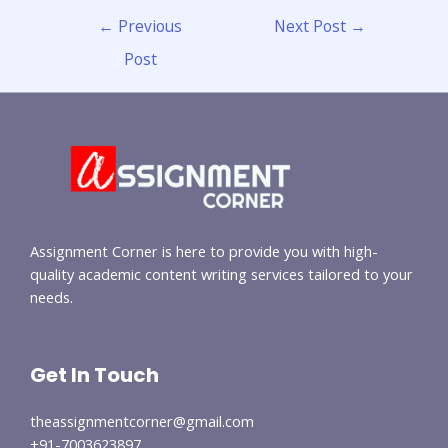
←
Previous
Next Post
→
Post
Assignment Corner is here to provide you with high-
quality academic content writing services tailored to your
needs.
Get In Touch
theassignmentcorner@gmail.com
+91-7003623897