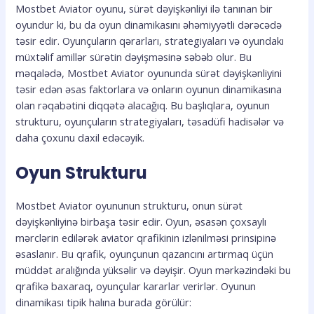
Mostbet Aviator oyunu, sürət dəyişkənliyi ilə tanınan bir
oyundur ki, bu da oyun dinamikasını əhəmiyyətli dərəcədə
təsir edir. Oyunçuların qərarları, strategiyaları və oyundakı
müxtəlif amillər sürətin dəyişməsinə səbəb olur. Bu
məqalədə, Mostbet Aviator oyununda sürət dəyişkənliyini
təsir edən əsas faktorlara və onların oyunun dinamikasına
olan rəqabətini diqqətə alacağıq. Bu başlıqlara, oyunun
strukturu, oyunçuların strategiyaları, təsadüfi hadisələr və
daha çoxunu daxil edəcəyik.
Oyun Strukturu
Mostbet Aviator oyununun strukturu, onun sürət
dəyişkənliyinə birbaşa təsir edir. Oyun, əsasən çoxsaylı
mərclərin edilərək aviator qrafikinin izlənilməsi prinsipinə
əsaslanır. Bu qrafik, oyunçunun qazancını artırmaq üçün
müddət aralığında yüksəlir və dəyişir. Oyun mərkəzindəki bu
qrafikə baxaraq, oyunçular kararlar verirlər. Oyunun
dinamikası tipik halına burada görülür: