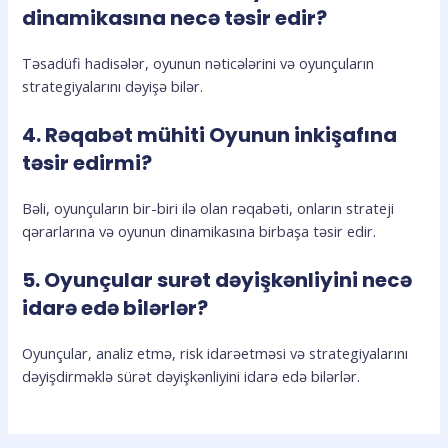
dinamikasına necə təsir edir?
Təsadüfi hadisələr, oyunun nəticələrini və oyunçuların
strategiyalarını dəyişə bilər.
4. Rəqabət mühiti Oyunun inkişafına
təsir edirmi?
Bəli, oyunçuların bir-biri ilə olan rəqabəti, onların strateji
qərarlarına və oyunun dinamikasına birbaşa təsir edir.
5. Oyunçular surət dəyişkənliyini necə
idarə edə bilərlər?
Oyunçular, analiz etmə, risk idarəetməsi və strategiyalarını
dəyişdirməklə sürət dəyişkənliyini idarə edə bilərlər.