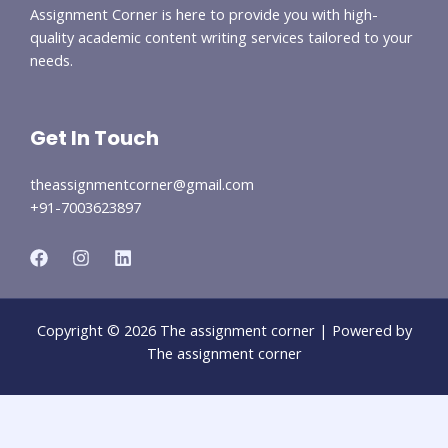
Assignment Corner is here to provide you with high-
quality academic content writing services tailored to your
needs.
Get In Touch
theassignmentcorner@gmail.com
+91-7003623897
Copyright © 2026 The assignment corner | Powered by
The assignment corner