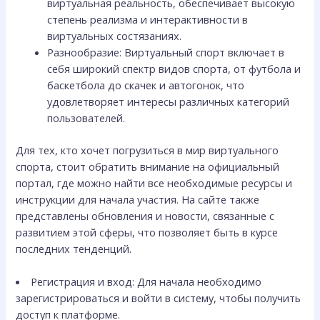
виртуальная реальность, обеспечивает высокую
степень реализма и интерактивности в
виртуальных состязаниях.
Разнообразие: Виртуальный спорт включает в
себя широкий спектр видов спорта, от футбола и
баскетбола до скачек и автогонок, что
удовлетворяет интересы различных категорий
пользователей.
Для тех, кто хочет погрузиться в мир виртуального
спорта, стоит обратить внимание на официальный
портал, где можно найти все необходимые ресурсы и
инструкции для начала участия. На сайте также
представлены обновления и новости, связанные с
развитием этой сферы, что позволяет быть в курсе
последних тенденций.
Регистрация и вход: Для начала необходимо
зарегистрироваться и войти в систему, чтобы получить
доступ к платформе.