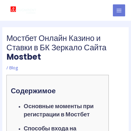
Skip
Post
MAI
to
navigation
MEN
content
Мостбет Онлайн Казино и
Ставки в БК Зеркало Сайта
Mostbet
/
Blog
Содержимое
Основные моменты при
регистрации в Мостбет
Способы входа на