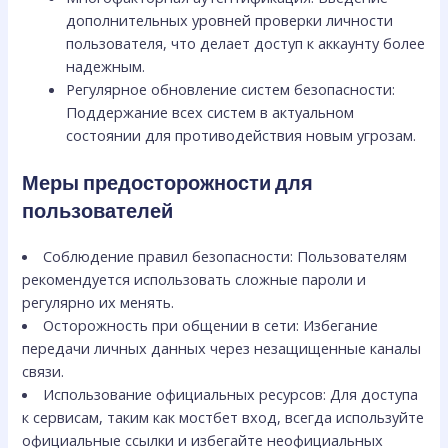
дополнительных уровней проверки личности
пользователя, что делает доступ к аккаунту более
надежным.
Регулярное обновление систем безопасности:
Поддержание всех систем в актуальном
состоянии для противодействия новым угрозам.
Меры предосторожности для
пользователей
Соблюдение правил безопасности: Пользователям
рекомендуется использовать сложные пароли и
регулярно их менять.
Осторожность при общении в сети: Избегание
передачи личных данных через незащищенные каналы
связи.
Использование официальных ресурсов: Для доступа
к сервисам, таким как мостбет вход, всегда используйте
официальные ссылки и избегайте неофициальных