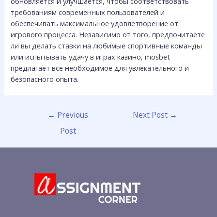
обновляется и улучшается, чтобы соответствовать
требованиям современных пользователей и
обеспечивать максимальное удовлетворение от
игрового процесса. Независимо от того, предпочитаете
ли вы делать ставки на любимые спортивные команды
или испытывать удачу в играх казино, mosbet
предлагает все необходимое для увлекательного и
безопасного опыта.
←
Previous
Next Post
→
Post