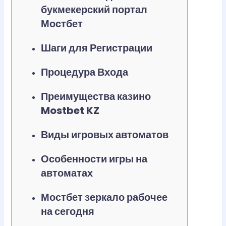
букмекерский портал
Мостбет
Шаги для Регистрации
Процедура Входа
Преимущества казино
Mostbet KZ
Виды игровых автоматов
Особенности игры на
автоматах
Мостбет зеркало рабочее
на сегодня