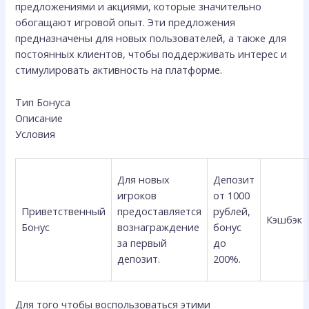
предложениями и акциями, которые значительно
обогащают игровой опыт. Эти предложения
предназначены для новых пользователей, а также для
постоянных клиентов, чтобы поддерживать интерес и
стимулировать активность на платформе.
Тип Бонуса
Описание
Условия
Для новых
Депозит
игроков
от 1000
Приветственный
предоставляется
рублей,
Кэшбэк
Бонус
вознаграждение
бонус
за первый
до
депозит.
200%.
Для того чтобы воспользоваться этими