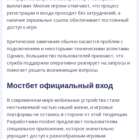
выплатами. Многие игроки отмечают, что процесс
регистрации и входа проходит без затруднений, а
наличие зеркальных ссылок обеспечивает постоянный
доступ к игре.
Критические замечания обычно касаются проблем с
подключением и некоторыми техническими аспектами.
Однако, большинство пользователей признают, что
служба поддержки оперативно реагирует на запросы и
помогает решить возникающие вопросы.
Мостбет официальный вход
В современном мире мобильные устройства стали
неотъемлемой частью нашей жизни, и игровые
платформы не остались в стороне от этой тенденции.
Разработчики mosbet предлагают пользователям
специальное приложение, которое значительно
упрощает доступ к разнообразным игровым