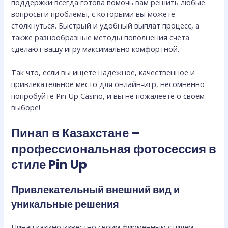
поддержки всегда готова помочь вам решить любые
вопросы и проблемы, с которыми вы можете
столкнуться. Быстрый и удобный выплат процесс, а
также разнообразные методы пополнения счета
сделают вашу игру максимально комфортной.
Так что, если вы ищете надежное, качественное и
привлекательное место для онлайн-игр, несомненно
попробуйте Pin Up Casino, и вы не пожалеете о своем
выборе!
Пинап в Казахстане –
профессиональная фотосессия в
стиле Pin Up
Привлекательный внешний вид и
уникальные решения
Пинап казино известно своим фирменным стилем,