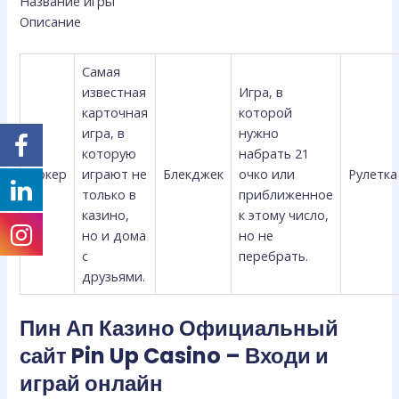
Название игры
Описание
Самая
известная
Игра, в
карточная
которой
игра, в
нужно
которую
набрать 21
Покер
играют не
Блекджек
очко или
Рулетка
только в
приближенное
казино,
к этому число,
но и дома
но не
с
перебрать.
друзьями.
Пин Ап Казино Официальный
сайт Pin Up Casino – Входи и
играй онлайн