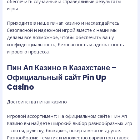
обеспечить случайные и справедливые результаты
игры.
Приходите в наше пинап казино и наслаждайтесь
безопасной и надежной игрой вместе с нами! Мы
делаем все возможное, чтобы обеспечить вашу
конфиденциальность, безопасность и адекватность
игрового процесса.
Пин Ап Казино в Казахстане –
Официальный сайт Pin Up
Casino
Достоинства пинап казино
Игровой ассортимент: На официальном сайте Пин Ап
Казино вы найдете широкий выбор разнообразных игр
– слоты, рулетку, блэкджек, покер и многое другое.
Разнообразие тематик и множество вариантов ставок