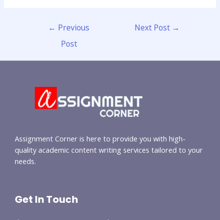
←
Previous
Next Post
→
Post
Assignment Corner is here to provide you with high-
quality academic content writing services tailored to your
needs.
Get In Touch