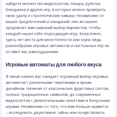
найдете множество видеослотов, покера, рулетки,
блекджека и других игр, в которых можно проверить
свою удачу и стратегические навыки. Независимо от
ваших предпочтений и ожиданий, пин ап казино
предлагает вам широкий выбор вариантов, чтобы
каждый нашел себе подходящую игру. Безусловно,
здесь нет места для монотонности или скуки, ведь
разнообразие игровых автоматов и настольных игр не
оставит вас равнодушными.
Игровые автоматы для любого вкуса
В пинап казино вас ожидает огромный выбор игровых
автоматов с различными тематиками и ярким
дизайном. Начиная от классических фруктовых слотов,
полных традиционных символов, до современных
видеослотов с увлекательными сюжетами и бонусными
играми. Независимо от того, что вам больше нравится
– исследовать джунглевые тайны или почувствовать