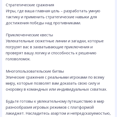
Стратегические сражения
Игры, где ваша главная цель – разработать умную
тактику и применить стратегические навыки для
достижения победы над противниками.
Приключенческие квесты
Увлекательные сюжетные линии и загадки, которые
погрузят вас в захватывающие приключения и
проверят вашу логику и способность к решению
головоломок.
Многопользовательские битвы
Эпические сражения с реальными игроками по всему
миру, которые позволят вам доказать свою силу и
сноровку в командных или индивидуальных схватках.
Будьте готовы к увлекательному путешествию в мир
разнообразия игровых режимов с платформой
лакиджет. Насладитесь азартом и непредсказуемостью,