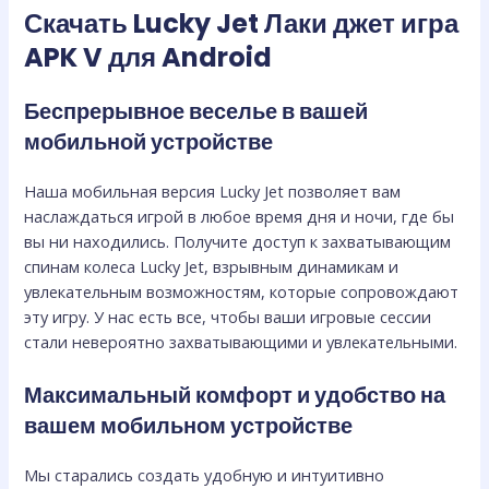
Скачать Lucky Jet Лаки джет игра
APK V для Android
Беспрерывное веселье в вашей
мобильной устройстве
Наша мобильная версия Lucky Jet позволяет вам
наслаждаться игрой в любое время дня и ночи, где бы
вы ни находились. Получите доступ к захватывающим
спинам колеса Lucky Jet, взрывным динамикам и
увлекательным возможностям, которые сопровождают
эту игру. У нас есть все, чтобы ваши игровые сессии
стали невероятно захватывающими и увлекательными.
Максимальный комфорт и удобство на
вашем мобильном устройстве
Мы старались создать удобную и интуитивно