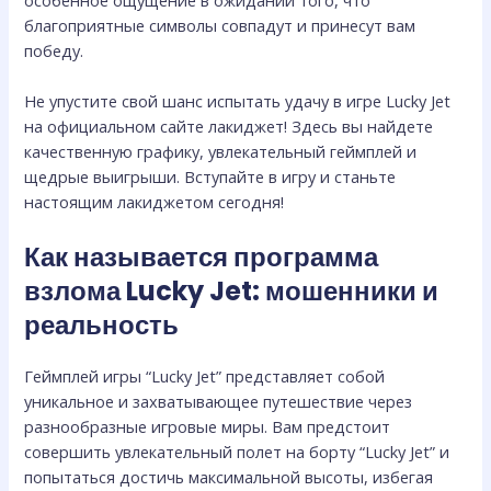
благоприятные символы совпадут и принесут вам
победу.
Не упустите свой шанс испытать удачу в игре Lucky Jet
на официальном сайте лакиджет! Здесь вы найдете
качественную графику, увлекательный геймплей и
щедрые выигрыши. Вступайте в игру и станьте
настоящим лакиджетом сегодня!
Как называется программа
взлома Lucky Jet: мошенники и
реальность
Геймплей игры “Lucky Jet” представляет собой
уникальное и захватывающее путешествие через
разнообразные игровые миры. Вам предстоит
совершить увлекательный полет на борту “Lucky Jet” и
попытаться достичь максимальной высоты, избегая