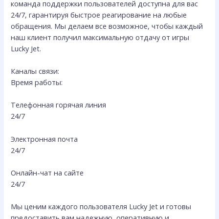
команда поддержки пользователей доступна для вас
24/7, гарантируя быстрое реагирование на любые
обращения. Мы делаем все возможное, чтобы каждый
наш клиент получил максимальную отдачу от игры
Lucky Jet.
Каналы связи:
Время работы:
Телефонная горячая линия
24/7
Электронная почта
24/7
Онлайн-чат на сайте
24/7
Мы ценим каждого пользователя Lucky Jet и готовы
предоставить вам надежную, оперативную и