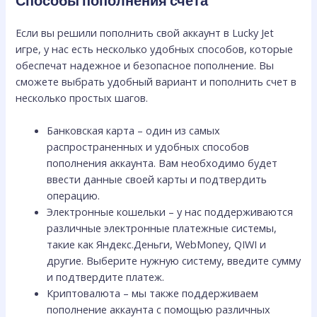
Способы пополнения счета
Если вы решили пополнить свой аккаунт в Lucky Jet
игре, у нас есть несколько удобных способов, которые
обеспечат надежное и безопасное пополнение. Вы
сможете выбрать удобный вариант и пополнить счет в
несколько простых шагов.
Банковская карта – один из самых
распространенных и удобных способов
пополнения аккаунта. Вам необходимо будет
ввести данные своей карты и подтвердить
операцию.
Электронные кошельки – у нас поддерживаются
различные электронные платежные системы,
такие как Яндекс.Деньги, WebMoney, QIWI и
другие. Выберите нужную систему, введите сумму
и подтвердите платеж.
Криптовалюта – мы также поддерживаем
пополнение аккаунта с помощью различных