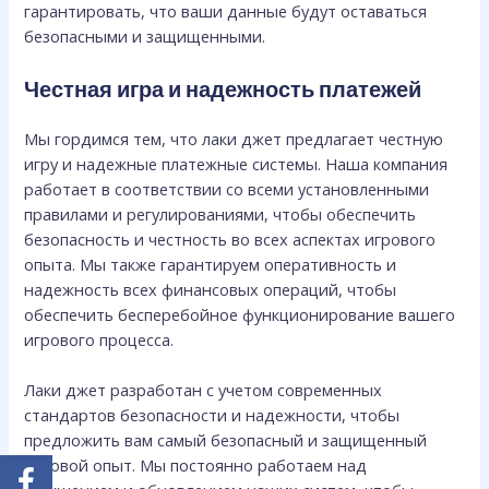
гарантировать, что ваши данные будут оставаться
безопасными и защищенными.
Честная игра и надежность платежей
Мы гордимся тем, что лаки джет предлагает честную
игру и надежные платежные системы. Наша компания
работает в соответствии со всеми установленными
правилами и регулированиями, чтобы обеспечить
безопасность и честность во всех аспектах игрового
опыта. Мы также гарантируем оперативность и
надежность всех финансовых операций, чтобы
обеспечить бесперебойное функционирование вашего
игрового процесса.
Лаки джет разработан с учетом современных
стандартов безопасности и надежности, чтобы
предложить вам самый безопасный и защищенный
игровой опыт. Мы постоянно работаем над