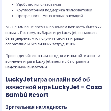
Удобство использования
Круглосуточная поддержка пользователей
Прозрачность финансовых операций
Мы ценим ваше время и понимаем важность быстрых
выплат. Поэтому, выбирая игру Lucky Jet, вы можете
быть уверены, что получите свои выигрыши
оперативно и без лишних затруднений.
Присоединяйтесь к нам сегодня и испытайте азарт и
волнение игры в Lucky Jet вместе с быстрыми и
надежными выплатами!
LuckyJet игра онлайн всё об
известной игре LuckyJet – Casa
Bambú Resort
Зрительная наглядность