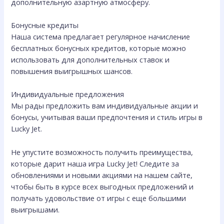
дополнительную азартную атмосферу.
Бонусные кредиты
Наша система предлагает регулярное начисление
бесплатных бонусных кредитов, которые можно
использовать для дополнительных ставок и
повышения выигрышных шансов.
Индивидуальные предложения
Мы рады предложить вам индивидуальные акции и
бонусы, учитывая ваши предпочтения и стиль игры в
Lucky Jet.
Не упустите возможность получить преимущества,
которые дарит наша игра Lucky Jet! Следите за
обновлениями и новыми акциями на нашем сайте,
чтобы быть в курсе всех выгодных предложений и
получать удовольствие от игры с еще большими
выигрышами.