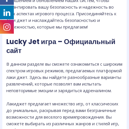
улучшением и обновлением наших систем, чтобы
гарантировать вашу безопасность и надежность во
всех аспектах игрового процесса. Присоединяйтесь к
лаки джет и наслаждайтесь безопасностью и
надежностью, которые мы предлагаем!
Lucky Jet игра – Официальный
сайт
В данном разделе вы сможете ознакомиться с широким
спектром игровых режимов, предлагаемых платформой
лаки джет. Здесь вы найдете разнообразные варианты
развлечений, которые позволят вам испытать
неповторимые эмоции и зарядиться адреналином.
Лакиджет предлагает множество игр, от классических
до уникальных, раскрывая перед вами безграничные
возможности для веселого времяпровождения. Вы
сможете выбирать из различных жанров и стилей игр,