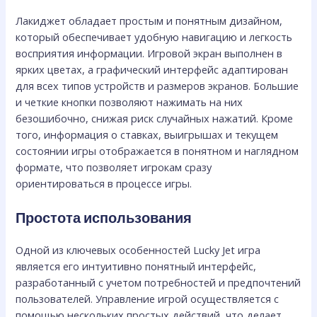
Лакиджет обладает простым и понятным дизайном,
который обеспечивает удобную навигацию и легкость
восприятия информации. Игровой экран выполнен в
ярких цветах, а графический интерфейс адаптирован
для всех типов устройств и размеров экранов. Большие
и четкие кнопки позволяют нажимать на них
безошибочно, снижая риск случайных нажатий. Кроме
того, информация о ставках, выигрышах и текущем
состоянии игры отображается в понятном и наглядном
формате, что позволяет игрокам сразу
ориентироваться в процессе игры.
Простота использования
Одной из ключевых особенностей Lucky Jet игра
является его интуитивно понятный интерфейс,
разработанный с учетом потребностей и предпочтений
пользователей. Управление игрой осуществляется с
помощью нескольких простых действий, что делает