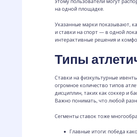
этому пользователи могут распо
на одной площадке.
Указанные марки показывают, к
и ставки на спорт — в одной ло
интерактивные решения и комфор
Типы атлетич
Ставки на физкультурные ивенты 
огромное количество типов атлет
дисциплин, таких как соккер и б
Важно понимать, что любой разн
Сегменты ставок тоже многообра
Главные итоги: победа како