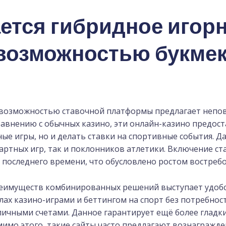
ается гибридное игор
 возможностью букме
 возможностью ставочной платформы предлагает непо
сравнению с обычных казино, эти онлайн-казино предос
ные игры, но и делать ставки на спортивные события. 
зартных игр, так и поклонников атлетики. Включение с
последнего времени, что обусловлено ростом востребо
реимуществ комбинированных решений выступает удобс
ах казино-играми и беттингом на спорт без потребнос
ичными счетами. Данное гарантирует ещё более гладки
мимо этого, такие сайты часто предлагают вознагражд