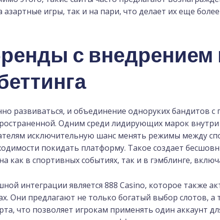
 азартные игры, так и на пари, что делает их еще боле
ренды с внедрением
беттинга
нно развиваться, и объединение одноруких бандитов с
пространенной. Одним среди лидирующих марок внутри 
ателям исключительную шанс менять режимы между сп
одимости покидать платформу. Такое создает бесшовны
 как в спортивных событиях, так и в гэмблинге, включ
ой интеграции является 888 Casino, которое также ак
ах. Они предлагают не только богатый выбор слотов, 
рта, что позволяет игрокам применять один аккаунт дл