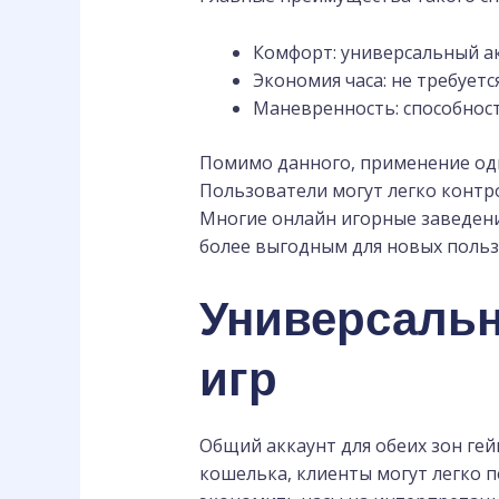
Комфорт: универсальный ак
Экономия часа: не требует
Маневренность: способнос
Помимо данного, применение одн
Пользователи могут легко контр
Многие онлайн игорные заведени
более выгодным для новых польз
Универсальн
игр
Общий аккаунт для обеих зон ге
кошелька, клиенты могут легко п