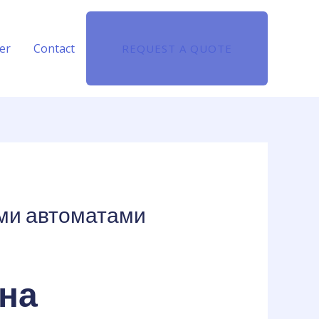
r​
Contact
REQUEST A QUOTE
ыми автоматами
 на