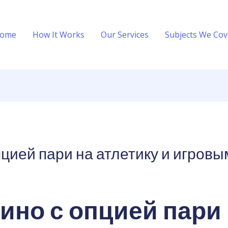
ome
How It Works
Our Services
Subjects We Cove
пцией пари на атлетику и игров
ино с опцией пари