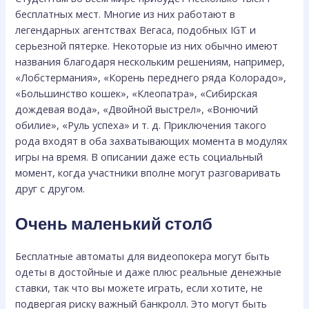
бесплатных мест. Многие из них работают в
легендарных агентствах Вегаса, подобных IGT и
серьезной пятерке. Некоторые из них обычно имеют
названия благодаря нескольким решениям, например,
«Лобстермания», «Корень переднего ряда Колорадо»,
«Большинство кошек», «Клеопатра», «Сибирская
дождевая вода», «Двойной выстрел», «Вонючий
обилие», «Руль успеха» и т. д. Приключения такого
рода входят в оба захватывающих момента в модулях
игры на время. В описании даже есть социальный
момент, когда участники вполне могут разговаривать
друг с другом.
Очень маленький столб
Бесплатные автоматы для видеопокера могут быть
одеты в достойные и даже плюс реальные денежные
ставки, так что вы можете играть, если хотите, не
подвергая риску важный банкролл. Это могут быть