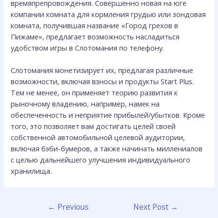
времяпрепровождения. Совершенно новая на юге
компании комната для кормления грудью или зондовая
комната, получившая название «Город грехов в
Пижаме», предлагает возможность насладиться
удобством игры в Слотомания по телефону.
Слотомания монетизирует их, предлагая различные
возможности, включая взносы и продукты Start Plus.
Тем не менее, он применяет теорию развития к
рыночному владению, например, намек на
обеспеченность и неприятие прибылей/убытков. Кроме
того, это позволяет вам достигать целей своей
собственной автомобильной целевой аудитории,
включая бэби-бумеров, а также начинать миллениалов
с целью дальнейшего улучшения индивидуального
хранилища.
←
Previous
Next Post
→