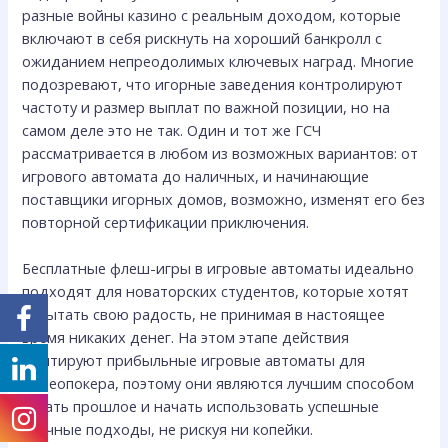
разные войны казино с реальным доходом, которые
включают в себя рискнуть на хороший банкролл с
ожиданием непреодолимых ключевых наград. Многие
подозревают, что игорные заведения контролируют
частоту и размер выплат по важной позиции, но на
самом деле это не так. Один и тот же ГСЧ
рассматривается в любом из возможных вариантов: от
игрового автомата до наличных, и начинающие
поставщики игорных домов, возможно, изменят его без
повторной сертификации приключения.
Бесплатные флеш-игры в игровые автоматы идеально
подходят для новаторских студентов, которые хотят
испытать свою радость, не принимая в настоящее
время никаких денег. На этом этапе действия
имитируют прибыльные игровые автоматы для
видеопокера, поэтому они являются лучшим способом
узнать прошлое и начать использовать успешные
научные подходы, не рискуя ни копейки.