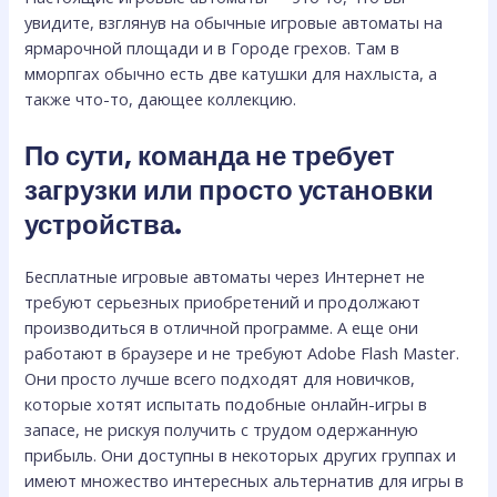
увидите, взглянув на обычные игровые автоматы на
ярмарочной площади и в Городе грехов. Там в
мморпгах обычно есть две катушки для нахлыста, а
также что-то, дающее коллекцию.
По сути, команда не требует
загрузки или просто установки
устройства.
Бесплатные игровые автоматы через Интернет не
требуют серьезных приобретений и продолжают
производиться в отличной программе. А еще они
работают в браузере и не требуют Adobe Flash Master.
Они просто лучше всего подходят для новичков,
которые хотят испытать подобные онлайн-игры в
запасе, не рискуя получить с трудом одержанную
прибыль. Они доступны в некоторых других группах и
имеют множество интересных альтернатив для игры в