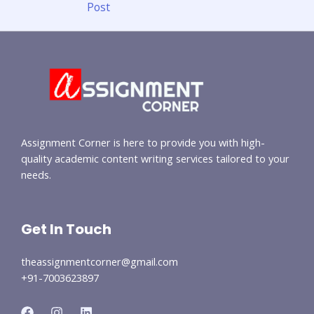
Post
Assignment Corner is here to provide you with high-
quality academic content writing services tailored to your
needs.
Get In Touch
theassignmentcorner@gmail.com
+91-7003623897