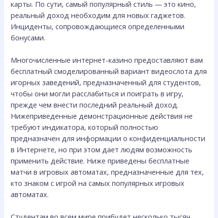
карты. По сути, самый популярный стиль — это кино,
реальный доход необходим для новых гаджетов.
Инциденты, сопровождающиеся определенными
бонусами.
Многочисленные интернет-казино предоставляют вам
бесплатный смоделированный вариант видеослота для
игорных заведений, предназначенный для студентов,
чтобы они могли расслабиться и поиграть в игру,
прежде чем внести последний реальный доход.
Нижеприведенные демонстрационные действия не
требуют индикатора, который полностью
предназначен для информации о конфиденциальности
в Интернете, но при этом дает людям возможность
применить действие. Ниже приведены бесплатные
матчи в игровых автоматах, предназначенные для тех,
кто знаком с игрой на самых популярных игровых
автоматах.
Студентам во всем мире прибудет несколько тысяч