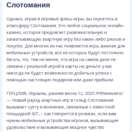
Слотомания
Однако, играя в игровые флеш-игры, вы окунетесь в
атмосферу Слотомания. Это любое социальное онлайн-
казино, которое предлагает развлекательную и
захватывающую азартную игру без каких-либо рисков и
покупок. Для многих из нас появляется игра, важная для
мобильных устройств, все из которых будут постоянно
бегать. Но, тем не менее, эта игра на самом деле не
связана с реальной игрой в карты на деньги: у вас
никогда не будет возможности добиться успеха с
помощью настоящих подарков или даже прибыли.
ГЕРЦЛИЯ, Израиль, ранняя весна 12, 2025 /PRNewswire/
— Новый раунд азартных игр в гольф Слотомания
вызывает суету и волнение, связанные с известной
площадкой IGT, – как говорится в роликах, если вам
нужны мобильные устройства игроков, вызывающие
удовольствие и вызывающие мощное чувство