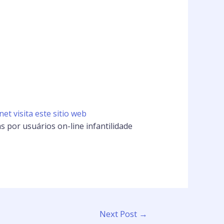
net visita este sitio web
s por usuários on-line infantilidade
Next Post
→