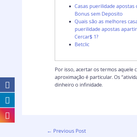
Casas puerilidade apostas
Bonus sem Deposito
Quais são as melhores cas
puerilidade apostas aparti
Cercar$ 1?
Betclic
Por isso, acertar os termos aquele
aproximação é particular. Os “ativi
dinheiro o infinidade.
←
Previous Post