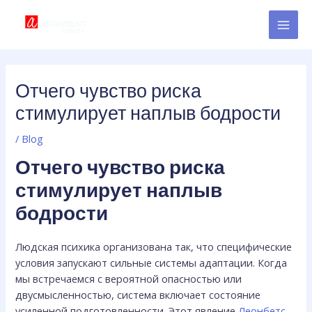
Skip
Post
MAI
to
navigation
MEN
content
Отчего чувство риска
стимулирует наплыв бодрости
/
Blog
Отчего чувство риска
стимулирует наплыв
бодрости
Людская психика организована так, что специфические
условия запускают сильные системы адаптации. Когда
мы встречаемся с вероятной опасностью или
двусмысленностью, система включает состояние
усиленной подготовленности. Этот явление
Леонбетс