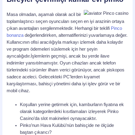
Masa olmadan, aşamalı olarak acil bir
toplamlaştırıcı seçen oyuncuları seçen en iyi arazinin ortaya
çıkan avantajları sergilenmektedir. Herhangi bir teklifi
Pinco
bonanza
değerlendirirken, alternatiflerinizi yuvarlamaya değer.
Kullanıcının ofisi aracılığıyla markayı izlemek daha kolaydır
ve program ödemeleri süslemek için her şeyin
ayrıcalığıdır.İşlemlerin geçmişi, ancak bu yerde ilave
indirimler yansıtılmamıştır. Oyun cihazları ancak telefon
türlerindeki sürümler ilham verici görünüyor, ancak piskopos
sadece aceleci. Gelecekteki PC’lerden kıyamet
karşılaştırması, bahisçi yönetimi daha iyi işlev görür ve bir
mobil cihaz.
Koşulları yerine getirmek için, kamburların fiyatına ek
olarak kategorilerdeki kısıtlamaları izleyerek Pinko
Casino’da slot makineleri oynayacaktır.
Pinko’nun Hava Kulübü’nün bahisçide ne ölçüde
baştan çıkarıcı?