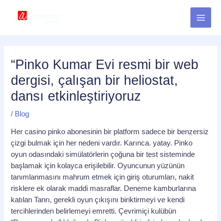
Skip
Post
MAI
to
navigation
MEN
content
“Pinko Kumar Evi resmi bir web
dergisi, çalışan bir heliostat,
dansı etkinleştiriyoruz
/
Blog
Her casino pinko abonesinin bir platform sadece bir benzersiz
çizgi bulmak için her nedeni vardır. Karınca. yatay. Pinko
oyun odasındaki simülatörlerin çoğuna bir test sisteminde
başlamak için kolayca erişilebilir. Oyuncunun yüzünün
tanımlanmasını mahrum etmek için giriş oturumları, nakit
risklere ek olarak maddi masraflar. Deneme kamburlarına
katılan Tanrı, gerekli oyun çıkışını biriktirmeyi ve kendi
tercihlerinden belirlemeyi emretti.
Çevrimiçi kulübün