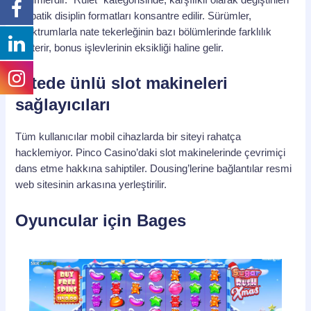
allopatik disiplin formatları konsantre edilir. Sürümler,
spektrumlarla nate tekerleğinin bazı bölümlerinde farklılık
gösterir, bonus işlevlerinin eksikliği haline gelir.
Sitede ünlü slot makineleri
sağlayıcıları
Tüm kullanıcılar mobil cihazlarda bir siteyi rahatça
hacklemiyor. Pinco Casino’daki slot makinelerinde çevrimiçi
dans etme hakkına sahiptiler. Dousing’lerine bağlantılar resmi
web sitesinin arkasına yerleştirilir.
Oyuncular için Bages