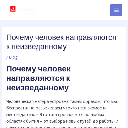
Skip
Post
MAI
to
navigation
MEN
content
Почему человек направляются
к неизведанному
/
Blog
Почему человек
направляются к
неизведанному
Человеческая натура устроена таким образом, что мы
беспрестанно разыскиваем что-то незнакомое и
нестандартное. Это тяга проявляется во любых
областях бытия – от выбора новых путей до работы и
покупки продукции до изучения незнакомых методов.