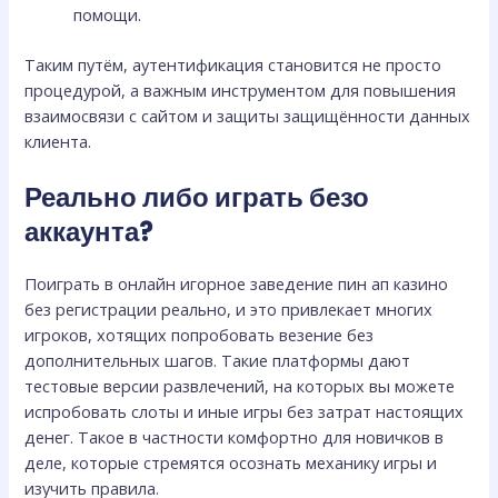
помощи.
Таким путём, аутентификация становится не просто
процедурой, а важным инструментом для повышения
взаимосвязи с сайтом и защиты защищённости данных
клиента.
Реально либо играть безо
аккаунта?
Поиграть в онлайн игорное заведение пин ап казино
без регистрации реально, и это привлекает многих
игроков, хотящих попробовать везение без
дополнительных шагов. Такие платформы дают
тестовые версии развлечений, на которых вы можете
испробовать слоты и иные игры без затрат настоящих
денег. Такое в частности комфортно для новичков в
деле, которые стремятся осознать механику игры и
изучить правила.