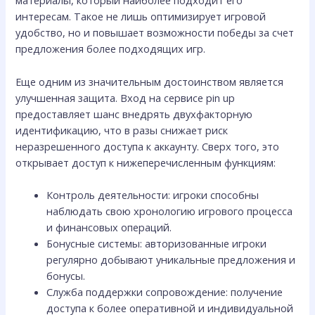
материалы, который наиболее подходит его
интересам. Такое не лишь оптимизирует игровой
удобство, но и повышает возможности победы за счет
предложения более подходящих игр.
Еще одним из значительным достоинством является
улучшенная защита. Вход на сервисе pin up
предоставляет шанс внедрять двухфакторную
идентификацию, что в разы снижает риск
неразрешенного доступа к аккаунту. Сверх того, это
открывает доступ к нижеперечисленным функциям:
Контроль деятельности: игроки способны
наблюдать свою хронологию игрового процесса
и финансовых операций.
Бонусные системы: авторизованные игроки
регулярно добывают уникальные предложения и
бонусы.
Служба поддержки сопровождение: получение
доступа к более оперативной и индивидуальной