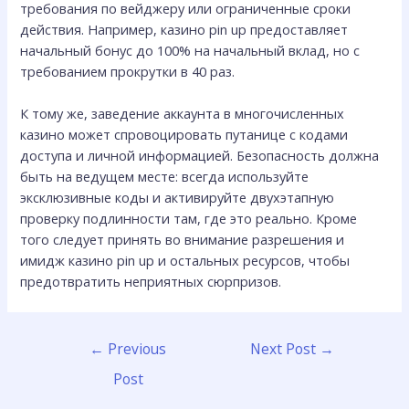
требования по вейджеру или ограниченные сроки
действия. Например, казино pin up предоставляет
начальный бонус до 100% на начальный вклад, но с
требованием прокрутки в 40 раз.
К тому же, заведение аккаунта в многочисленных
казино может спровоцировать путанице с кодами
доступа и личной информацией. Безопасность должна
быть на ведущем месте: всегда используйте
эксклюзивные коды и активируйте двухэтапную
проверку подлинности там, где это реально. Кроме
того следует принять во внимание разрешения и
имидж казино pin up и остальных ресурсов, чтобы
предотвратить неприятных сюрпризов.
←
Previous
Next Post
→
Post