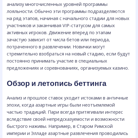
анализу многочисленных уровней программы
лояльности. Обычно эти программы подразделяются
на ряд этапов, начиная с начального стадии для новых
участников и заканчивая VIP-статусом для самых
активных игроков. Движение вперед по этапам
зачастую зависит от числа бетов или периода,
потраченного в развлечении. Новички могут
стремительно взобраться на новый стадию, если будут
постоянно принимать участие в специальных
предложениях и соревнованиях, организуемых казино.
Обзор и летопись беттинга
Анализ и прошлое ставок уходит истоками в античные
эпохи, когда азартные игры были неотъемлемой
частью традиций. Пари всегда притягивали интерес
вследствие своей непредсказуемости и возможности
быстрого наживы. Например, в Старом Римской
империи и Элладе азартные развлечения проводились