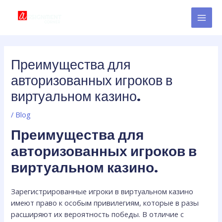
Skip
Post
MAI
to
navigation
MEN
content
Преимущества для
авторизованных игроков в
виртуальном казино.
/
Blog
Преимущества для
авторизованных игроков в
виртуальном казино.
Зарегистрированные игроки в виртуальном казино
имеют право к особым привилегиям, которые в разы
расширяют их вероятность победы. В отличие с