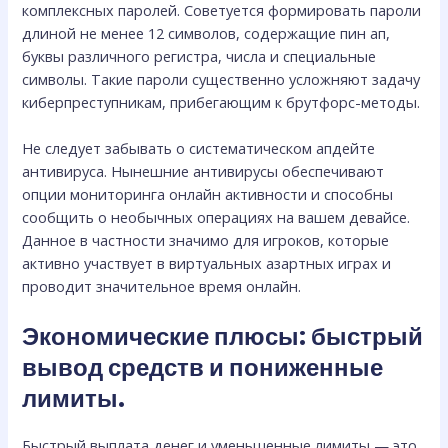
комплексных паролей. Советуется формировать пароли
длиной не менее 12 символов, содержащие пин ап,
буквы различного регистра, числа и специальные
символы. Такие пароли существенно усложняют задачу
киберпреступникам, прибегающим к брутфорс-методы.
Не следует забывать о систематическом апдейте
антивируса. Нынешние антивирусы обеспечивают
опции мониторинга онлайн активности и способны
сообщить о необычных операциях на вашем девайсе.
Данное в частности значимо для игроков, которые
активно участвует в виртуальных азартных играх и
проводит значительное время онлайн.
Экономические плюсы: быстрый
вывод средств и пониженные
лимиты.
Быстрый выплата денег и уменьшенные лимиты — это