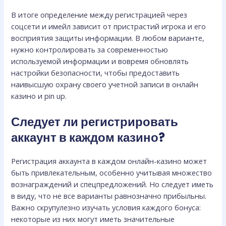
В итоге определение между регистрацией через
соцсети и имейл зависит от пристрастий игрока и его
восприятия защиты информации. В любом варианте,
нужно контролировать за современностью
используемой информации и вовремя обновлять
настройки безопасности, чтобы предоставить
наивысшую охрану своего учетной записи в онлайн
казино и pin up.
Следует ли регистрировать
аккаунт в каждом казино?
Регистрация аккаунта в каждом онлайн-казино может
быть привлекательным, особенно учитывая множество
вознаграждений и спецпредложений. Но следует иметь
в виду, что не все варианты равнозначно прибыльны.
Важно скрупулезно изучать условия каждого бонуса:
некоторые из них могут иметь значительные