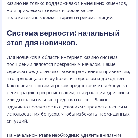
казино не только поддерживают нынешних клиентов,
но и привлекают свежих игроков за счёт
положительных комментариев и рекомендаций.
Система верности: начальный
этап для новичков.
Для новичков в области интернет-казино система
поощрений является прекрасным началом. Такие
сервисы предоставляют вознаграждения и привилегии,
что превращают игру более интересной и доходной.
Как правило новым игрокам предоставляется бонус за
регистрацию при регистрации, содержащий фриспины
или дополнительные средства на счет. Важно
вдумчиво просмотреть с условиями предоставления и
использования бонусов, чтобы избежать неожиданных
ситуаций.
На начальном этапе необходимо уделить внимание