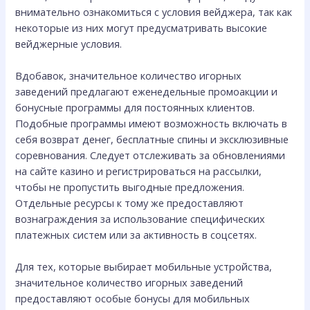
внимательно ознакомиться с условия вейджера, так как
некоторые из них могут предусматривать высокие
вейджерные условия.
Вдобавок, значительное количество игорных
заведений предлагают еженедельные промоакции и
бонусные программы для постоянных клиентов.
Подобные программы имеют возможность включать в
себя возврат денег, бесплатные спины и эксклюзивные
соревнования. Следует отслеживать за обновлениями
на сайте казино и регистрироваться на рассылки,
чтобы не пропустить выгодные предложения.
Отдельные ресурсы к тому же предоставляют
вознаграждения за использование специфических
платежных систем или за активность в соцсетях.
Для тех, которые выбирает мобильные устройства,
значительное количество игорных заведений
предоставляют особые бонусы для мобильных