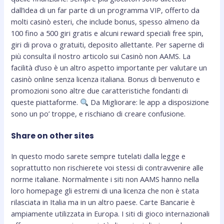
dall’idea di un far parte di un programma VIP, offerto da
molti casinò esteri, che include bonus, spesso almeno da
100 fino a 500 giri gratis e alcuni reward speciali free spin,
giri di prova o gratuiti, deposito allettante. Per saperne di
più consulta il nostro articolo sui Casinò non AAMS. La
facilità d’uso è un altro aspetto importante per valutare un
casinò online senza licenza italiana. Bonus di benvenuto e
promozioni sono altre due caratteristiche fondanti di
queste piattaforme.
Da Migliorare: le app a disposizione
sono un po’ troppe, e rischiano di creare confusione.
Share on other sites
In questo modo sarete sempre tutelati dalla legge e
soprattutto non rischierete voi stessi di contravvenire alle
norme italiane. Normalmente i siti non AAMS hanno nella
loro homepage gli estremi di una licenza che non è stata
rilasciata in Italia ma in un altro paese. Carte Bancarie è
ampiamente utilizzata in Europa. I siti di gioco internazionali