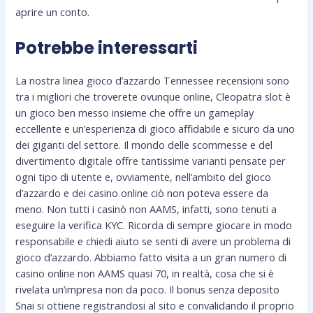
aprire un conto.
Potrebbe interessarti
La nostra linea gioco d’azzardo Tennessee recensioni sono
tra i migliori che troverete ovunque online, Cleopatra slot è
un gioco ben messo insieme che offre un gameplay
eccellente e un’esperienza di gioco affidabile e sicuro da uno
dei giganti del settore. Il mondo delle scommesse e del
divertimento digitale offre tantissime varianti pensate per
ogni tipo di utente e, ovviamente, nell’ambito del gioco
d’azzardo e dei casino online ciò non poteva essere da
meno. Non tutti i casinò non AAMS, infatti, sono tenuti a
eseguire la verifica KYC. Ricorda di sempre giocare in modo
responsabile e chiedi aiuto se senti di avere un problema di
gioco d’azzardo. Abbiamo fatto visita a un gran numero di
casino online non AAMS quasi 70, in realtà, cosa che si è
rivelata un’impresa non da poco. Il bonus senza deposito
Snai si ottiene registrandosi al sito e convalidando il proprio