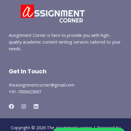
Assignment Corner is here to provide you with high-
quality academic content writing services tailored to your
needs.
Get In Touch
theassignmentcorner@gmail.com
+91-7003623897
Copyright © 2026 The assignment corner | Powered by