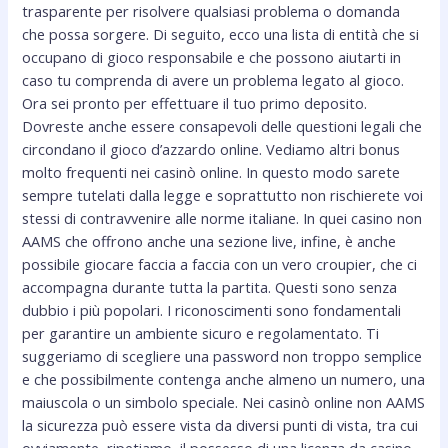
trasparente per risolvere qualsiasi problema o domanda
che possa sorgere. Di seguito, ecco una lista di entità che si
occupano di gioco responsabile e che possono aiutarti in
caso tu comprenda di avere un problema legato al gioco.
Ora sei pronto per effettuare il tuo primo deposito.
Dovreste anche essere consapevoli delle questioni legali che
circondano il gioco d’azzardo online. Vediamo altri bonus
molto frequenti nei casinò online. In questo modo sarete
sempre tutelati dalla legge e soprattutto non rischierete voi
stessi di contravvenire alle norme italiane. In quei casino non
AAMS che offrono anche una sezione live, infine, è anche
possibile giocare faccia a faccia con un vero croupier, che ci
accompagna durante tutta la partita. Questi sono senza
dubbio i più popolari. I riconoscimenti sono fondamentali
per garantire un ambiente sicuro e regolamentato. Ti
suggeriamo di scegliere una password non troppo semplice
e che possibilmente contenga anche almeno un numero, una
maiuscola o un simbolo speciale. Nei casinò online non AAMS
la sicurezza può essere vista da diversi punti di vista, tra cui