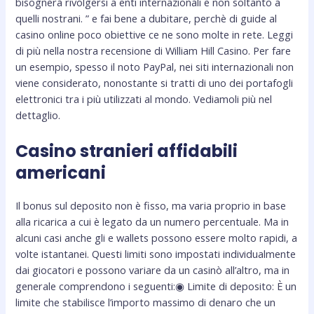
bisognerà rivolgersi a enti internazionali e non soltanto a
quelli nostrani. ” e fai bene a dubitare, perchè di guide al
casino online poco obiettive ce ne sono molte in rete. Leggi
di più nella nostra recensione di William Hill Casino. Per fare
un esempio, spesso il noto PayPal, nei siti internazionali non
viene considerato, nonostante si tratti di uno dei portafogli
elettronici tra i più utilizzati al mondo. Vediamoli più nel
dettaglio.
Casino stranieri affidabili
americani
Il bonus sul deposito non è fisso, ma varia proprio in base
alla ricarica a cui è legato da un numero percentuale. Ma in
alcuni casi anche gli e wallets possono essere molto rapidi, a
volte istantanei. Questi limiti sono impostati individualmente
dai giocatori e possono variare da un casinò all’altro, ma in
generale comprendono i seguenti:◉ Limite di deposito: È un
limite che stabilisce l’importo massimo di denaro che un