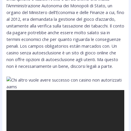
l’Amministrazione Autonoma dei Monopoli di Stato, un
organo del Ministero dell’Economia e delle Finanze a cui, fino
al 2012, era demandata la gestione del gioco d’azzardo,
unitamente alla verifica sulla tassazione dei tabacchi. Il conto
da pagare potrebbe anche essere molto salato sia in
termini economici che per quanto riguarda le conseguenze
penali. Los campos obligatorios están marcados con. Un
casino senza autoesclusione è un sito di gioco online che
non offre opzioni di autoesclusione agli utenti. Ma questo
non è necessariamente un bene, discorsi legali a parte.