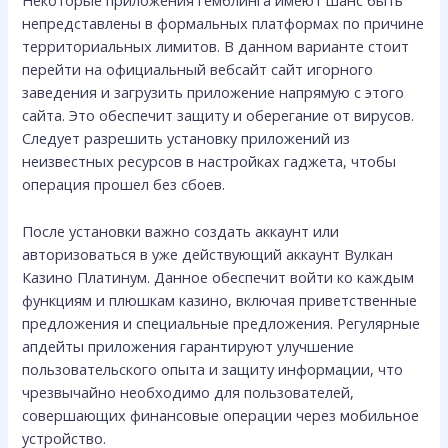
Некоторые приложения гемблинга имеют шанс быть
непредставлены в формальных платформах по причине
территориальных лимитов. В данном варианте стоит
перейти на официальный вебсайт сайт игорного
заведения и загрузить приложение напрямую с этого
сайта. Это обеспечит защиту и оберегание от вирусов.
Следует разрешить установку приложений из
неизвестных ресурсов в настройках гаджета, чтобы
операция прошел без сбоев.
После установки важно создать аккаунт или
авторизоваться в уже действующий аккаунт Вулкан
Казино Платинум. Данное обеспечит войти ко каждым
функциям и плюшкам казино, включая приветственные
предложения и специальные предложения. Регулярные
апдейты приложения гарантируют улучшение
пользовательского опыта и защиту информации, что
чрезвычайно необходимо для пользователей,
совершающих финансовые операции через мобильное
устройство.