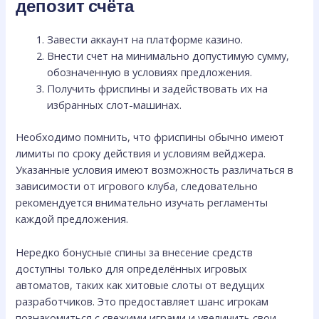
депозит счёта
Завести аккаунт на платформе казино.
Внести счет на минимально допустимую сумму,
обозначенную в условиях предложения.
Получить фриспины и задействовать их на
избранных слот-машинах.
Необходимо помнить, что фриспины обычно имеют
лимиты по сроку действия и условиям вейджера.
Указанные условия имеют возможность различаться в
зависимости от игрового клуба, следовательно
рекомендуется внимательно изучать регламенты
каждой предложения.
Нередко бонусные спины за внесение средств
доступны только для определённых игровых
автоматов, таких как хитовые слоты от ведущих
разработчиков. Это предоставляет шанс игрокам
познакомиться с свежими играми и увеличить свои