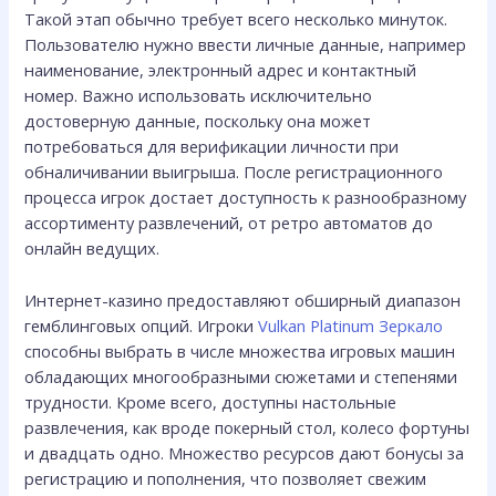
Такой этап обычно требует всего несколько минуток.
Пользователю нужно ввести личные данные, например
наименование, электронный адрес и контактный
номер. Важно использовать исключительно
достоверную данные, поскольку она может
потребоваться для верификации личности при
обналичивании выигрыша. После регистрационного
процесса игрок достает доступность к разнообразному
ассортименту развлечений, от ретро автоматов до
онлайн ведущих.
Интернет-казино предоставляют обширный диапазон
гемблинговых опций. Игроки
Vulkan Platinum Зеркало
способны выбрать в числе множества игровых машин
обладающих многообразными сюжетами и степенями
трудности. Кроме всего, доступны настольные
развлечения, как вроде покерный стол, колесо фортуны
и двадцать одно. Множество ресурсов дают бонусы за
регистрацию и пополнения, что позволяет свежим