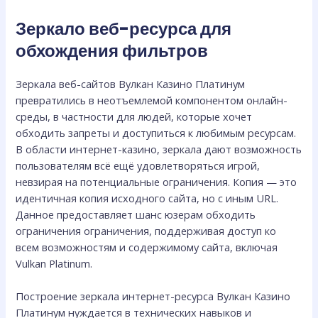
Зеркало веб-ресурса для
обхождения фильтров
Зеркала веб-сайтов Вулкан Казино Платинум
превратились в неотъемлемой компонентом онлайн-
среды, в частности для людей, которые хочет
обходить запреты и доступиться к любимым ресурсам.
В области интернет-казино, зеркала дают возможность
пользователям всё ещё удовлетворяться игрой,
невзирая на потенциальные ограничения. Копия — это
идентичная копия исходного сайта, но с иным URL.
Данное предоставляет шанс юзерам обходить
ограничения ограничения, поддерживая доступ ко
всем возможностям и содержимому сайта, включая
Vulkan Platinum.
Построение зеркала интернет-ресурса Вулкан Казино
Платинум нуждается в технических навыков и