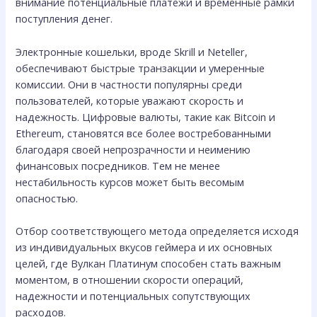
внимание потенциальные платежи и временные рамки
поступления денег.
Электронные кошельки, вроде Skrill и Neteller,
обеспечивают быстрые транзакции и умеренные
комиссии. Они в частности популярны среди
пользователей, которые уважают скорость и
надежность. Цифровые валюты, такие как Bitcoin и
Ethereum, становятся все более востребованными
благодаря своей непрозрачности и неимению
финансовых посредников. Тем не менее
нестабильность курсов может быть весомым
опасностью.
Отбор соответствующего метода определяется исходя
из индивидуальных вкусов геймера и их основных
целей, где Вулкан Платинум способен стать важным
моментом, в отношении скорости операций,
надежности и потенциальных сопутствующих
расходов.