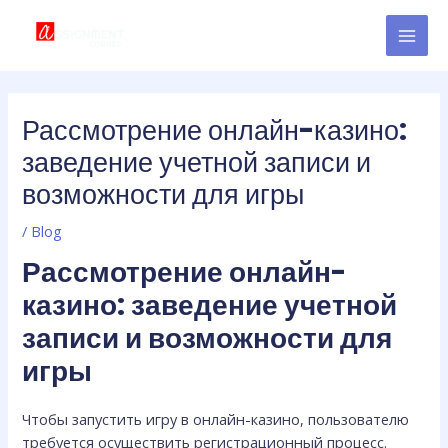
Skip
Post
MAI
to
navigation
MEN
content
Рассмотрение онлайн-казино:
заведение учетной записи и
возможности для игры
/
Blog
Рассмотрение онлайн-
казино: заведение учетной
записи и возможности для
игры
Чтобы запустить игру в онлайн-казино, пользователю
требуется осуществить регистрационный процесс.