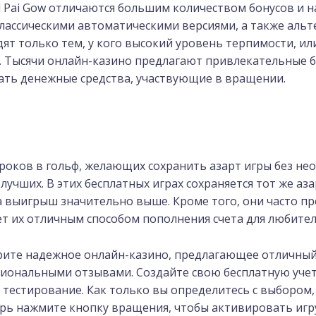
 Pai Gow отличаются большим количеством бонусов и н
лассическими автоматическими версиями, а также альт
ят только тем, у кого высокий уровень терпимости, ил
. Тысячи онлайн-казино предлагают привлекательные 
вать денежные средства, участвующие в вращении.
гроков в гольф, желающих сохранить азарт игры без не
лучших. В этих бесплатных играх сохраняется тот же азар
а выигрыш значительно выше. Кроме того, они часто 
т их отличным способом пополнения счета для любител
рите надежное онлайн-казино, предлагающее отличны
иональными отзывами. Создайте свою бесплатную учет
тестирование. Как только вы определитесь с выбором, 
ерь нажмите кнопку вращения, чтобы активировать игру