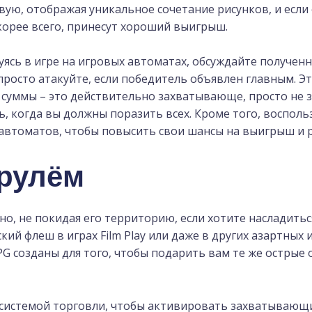
ую, отображая уникальное сочетание рисунков, и если
корее всего, принесут хороший выигрыш.
уясь в игре на игровых автоматах, обсуждайте получен
просто атакуйте, если победитель объявлен главным. Э
суммы – это действительно захватывающе, просто не 
ь, когда вы должны поразить всех. Кроме того, воспо
автоматов, чтобы повысить свои шансы на выигрыш и 
 рулём
о, не покидая его территорию, если хотите насладить
ий флеш в играх Film Play или даже в других азартных и
G созданы для того, чтобы подарить вам те же острые 
 системой торговли, чтобы активировать захватывающ