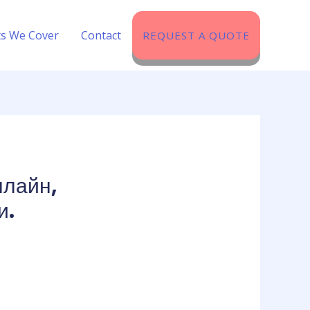
ts We Cover​
Contact
REQUEST A QUOTE
нлайн,
и.