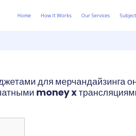
Home
How It Works
Our Services
Subjec
аджетами для мерчандайзинга о
латными money x трансляциям