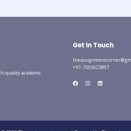
Get In Touch
theassignmentcorner@gm
+91-7003623897
gh-quality academic