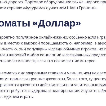
льных дорогах. Торговое оборудование также широко пр
ном сериале «Футурама» с участием Шайн Гронинга.
оматы «Доллар»
ероятно популярное онлайн-казино, особенно если игр
ы в местах с высокой посещаемостью, например, в аэр
К счастью, они популярны и среди обычных игроков, но
авлен широкий выбор концепций и специальных предло
нь волатильности, если это позволяет их интерес.
втоматах с долларовыми ставками меньше, чем на авто
могут принести крупные джекпоты. Более того, сущест
грываются джекпоты действительно внушительных сумм
ота требуется выдержка и планирование. Изучите табл
ежде чем играть.