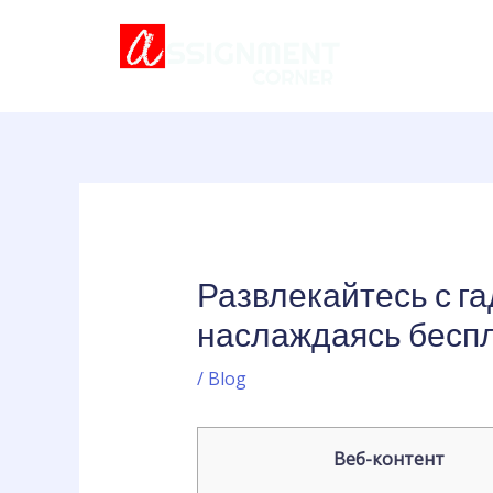
Skip
Post
to
navigation
content
Развлекайтесь с г
наслаждаясь бесп
/
Blog
Веб-контент