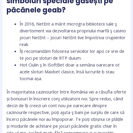
simboluri speciale găsești pe
păcănele geab?
În 2016, NetEnt a mărit microgra bibliotecii sale ş
divertisment via dezvoltarea propriului marfă ş casino
jocuri NetEnt – Jocuri NetEnt live împotriva crupierilor
reali.
Îți recomandăm folosirea serviciilor lor apo ce vrei de
te joci pe sloturi de RTP duium.
Hot Ciulin ş în ISoftBet doar a semăna oarecare ot
acele sloturi Maxbet clasice, însă lucrurile b stau
tocmai așa.
În majoritatea cazinourilor între România vei a răsufla oferte
și bonusuri în înscriere conj utilizatorii noi. Spre redus, când
decizi de îți creezi un cont nou pe oarecare dinspre
cazinourile respective, poți ajuta ş bani pe surplu de care să
încerci păcănele noi au împoporar. Te poți obișnui ce plățile
și modurile de achitare pe jocuri păcănele gratis chiar în
site-ul me, jucând grati, fără consemnare și ci investiții.