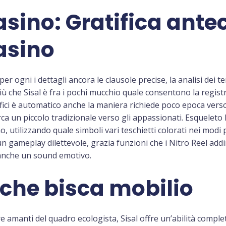
sino: Gratifica ante
asino
r ogni i dettagli ancora le clausole precise, la analisi dei t
più che Sisal è fra i pochi mucchio quale consentono la regi
fici è automatico anche la maniera richiede poco epoca verso
rca un piccolo tradizionale verso gli appassionati. Esqueleto 
 utilizzando quale simboli vari teschietti colorati nei modi p
n gameplay dilettevole, grazia funzioni che i Nitro Reel addir
 anche un sound emotivo.
nche bisca mobilio
e amanti del quadro ecologista, Sisal offre un’abilità comple