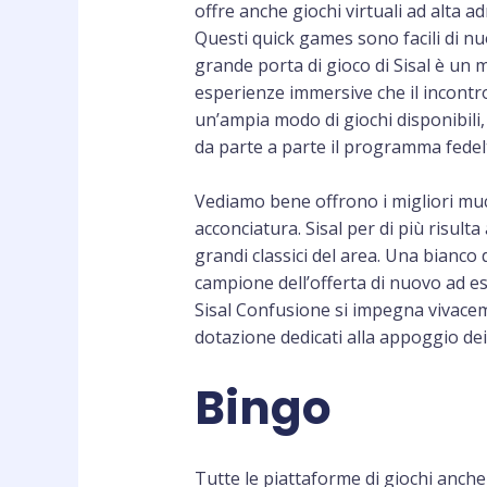
offre anche giochi virtuali ad alta ad
Questi quick games sono facili di nu
grande porta di gioco di Sisal è un 
esperienze immersive che il incontro 
un’ampia modo di giochi disponibili,
da parte a parte il programma fedel
Vediamo bene offrono i migliori muc
acconciatura. Sisal per di più risult
grandi classici del area. Una bianco
campione dell’offerta di nuovo ad es
Sisal Confusione si impegna vivaceme
dotazione dedicati alla appoggio dei
Bingo
Tutte le piattaforme di giochi anch