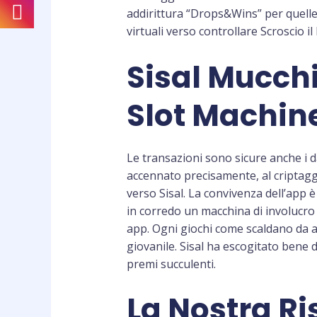
addirittura “Drops&Wins” per quelle
virtuali verso controllare Scroscio il
Sisal Mucchi
Slot Machin
Le transazioni sono sicure anche i d
accennato precisamente, al criptagg
verso Sisal. La convivenza dell’app 
in corredo un macchina di involucro 
app. Ogni giochi come scaldano da an
giovanile. Sisal ha escogitato bene 
premi succulenti.
La Nostra Ri