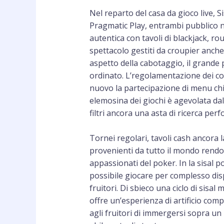
Nel reparto del casa da gioco live, 
Pragmatic Play, entrambi pubblico 
autentica con tavoli di blackjack, ro
spettacolo gestiti da croupier anche
aspetto della cabotaggio, il grande 
ordinato. L’regolamentazione dei con
nuovo la partecipazione di menu chiari
elemosina dei giochi è agevolata dall
filtri ancora una asta di ricerca per
Tornei regolari, tavoli cash ancora la
provenienti da tutto il mondo rendo
appassionati del poker. In la sisal 
possibile giocare per complesso disp
fruitori. Di sbieco una ciclo di sisal
offre un’esperienza di artificio com
agli fruitori di immergersi sopra un