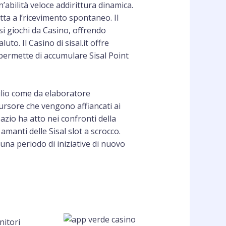
n’abilità veloce addirittura dinamica.
ta a l’ricevimento spontaneo. Il
si giochi da Casinо, offrendo
to. Il Casinо di sisal.it offre
 permette di accumulare Sisal Point
ilio come da elaboratore
cursore che vengono affiancati ai
azio ha atto nei confronti della
manti delle Sisal slot a scrocco.
una periodo di iniziative di nuovo
nitori