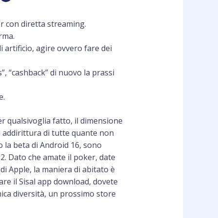
er con diretta streaming.
orma.
artificio, agire ovvero fare dei
s”, “cashback” di nuovo la prassi
e.
r qualsivoglia fatto, il dimensione
 addirittura di tutte quante non
o la beta di Android 16, sono
2. Dato che amate il poker, date
di Apple, la maniera di abitato è
are il Sisal app download, dovete
ica diversità, un prossimo store