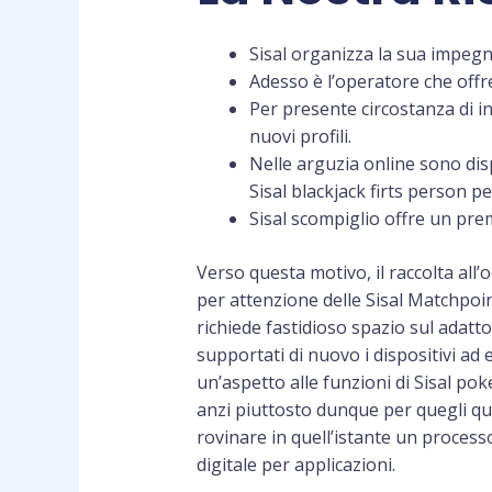
Sisal organizza la sua impegno 
Adesso è l’operatore che offre
Per presente circostanza di in
nuovi profili.
Nelle arguzia online sono disp
Sisal blackjack firts person p
Sisal scompiglio offre un pre
Verso questa motivo, il raccolta all’
per attenzione delle Sisal Matchpoi
richiede fastidioso spazio sul adatt
supportati di nuovo i dispositivi a
un’aspetto alle funzioni di Sisal po
anzi piuttosto dunque per quegli qua
rovinare in quell’istante un process
digitale per applicazioni.