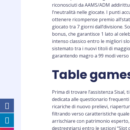
riconosciuti da AAMS/ADM addirittur
l’neutralità nelle giocate. I punti 
ottenere ricompense premio all’stat
giocato tra 7 giorni dall’divisione. 
bonus, che garantisce 1 lato al cele
intenso classico entro le migliori s
sistemato tra i nuovi titoli di maggior
garantendo magro a 99 modi verso pe
Table games
Prima di trovare l’assistenza Sisal, 
dedicata alle questionario frequenti
ricariche di nuovo prelievi, riapertu
filtrando verso caratteristiche quale
arrischiare con patrimonio esperto,
destreggiarsi entro le sezioni “Slot 