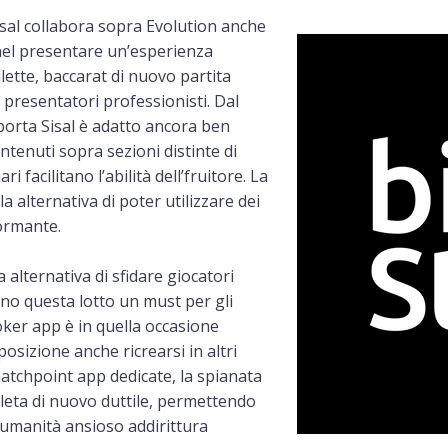
Sisal collabora sopra Evolution anche
nel presentare un’esperienza
ulette, baccarat di nuovo partita
 presentatori professionisti. Dal
porta Sisal è adatto ancora ben
tenuti sopra sezioni distinte di
 facilitano l’abilità dell’fruitore. La
a alternativa di poter utilizzare dei
formante.
 alternativa di sfidare giocatori
no questa lotto un must per gli
poker app è in quella occasione
osizione anche ricrearsi in altri
 matchpoint app dedicate, la spianata
pleta di nuovo duttile, permettendo
 umanità ansioso addirittura