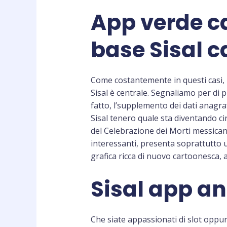
App verde ca
base Sisal c
Come costantemente in questi casi, pe
Sisal è centrale. Segnaliamo per di 
fatto, l’supplemento dei dati anagra
Sisal tenero quale sta diventando ci
del Celebrazione dei Morti messicano,
interessanti, presenta soprattutto u
grafica ricca di nuovo cartoonesca,
Sisal app a
Che siate appassionati di slot oppur