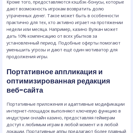
Кроме того, предоставляются кэшбэк-бонусы, которые
дают возможность игрокам возвратить долю
утраченных денег. Такое может быть в особенности
практично для тех, кто активно играет на протяжении
недели или месяца. Например, казино Вулкан может
дать 10% компенсацию от всех убытков за
установленный период. Подобные оферты помогают
уменьшить угрозы и дают ещё один мотиватор для
продолжения игры.
Портативное аппликация и
оптимизированная редакция
веб-сайта
Портативные приложения и адаптивные модификации
интернет-площадок выполняют ключевую функцию в
индустрии онлайн казино, предоставляя геймерам
доступ к любимым играм в любой момент и в любой
локации. Портативные аппы предлагают более плавный