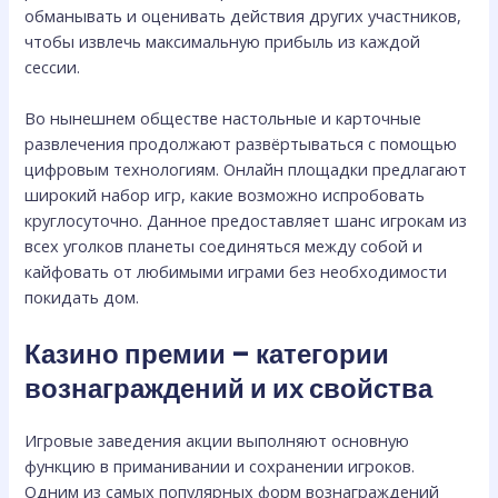
обманывать и оценивать действия других участников,
чтобы извлечь максимальную прибыль из каждой
сессии.
Во нынешнем обществе настольные и карточные
развлечения продолжают развёртываться с помощью
цифровым технологиям. Онлайн площадки предлагают
широкий набор игр, какие возможно испробовать
круглосуточно. Данное предоставляет шанс игрокам из
всех уголков планеты соединяться между собой и
кайфовать от любимыми играми без необходимости
покидать дом.
Казино премии – категории
вознаграждений и их свойства
Игровые заведения акции выполняют основную
функцию в приманивании и сохранении игроков.
Одним из самых популярных форм вознаграждений