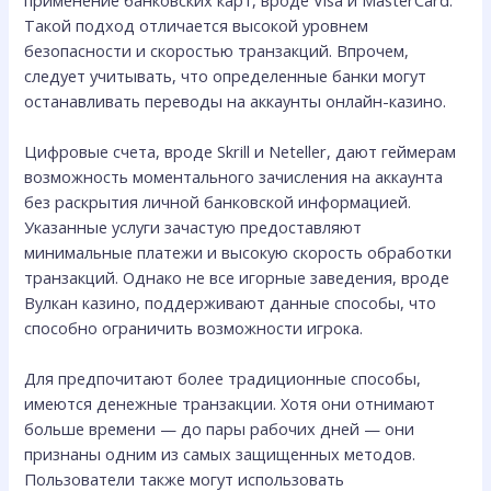
Такой подход отличается высокой уровнем
безопасности и скоростью транзакций. Впрочем,
следует учитывать, что определенные банки могут
останавливать переводы на аккаунты онлайн-казино.
Цифровые счета, вроде Skrill и Neteller, дают геймерам
возможность моментального зачисления на аккаунта
без раскрытия личной банковской информацией.
Указанные услуги зачастую предоставляют
минимальные платежи и высокую скорость обработки
транзакций. Однако не все игорные заведения, вроде
Вулкан казино, поддерживают данные способы, что
способно ограничить возможности игрока.
Для предпочитают более традиционные способы,
имеются денежные транзакции. Хотя они отнимают
больше времени — до пары рабочих дней — они
признаны одним из самых защищенных методов.
Пользователи также могут использовать