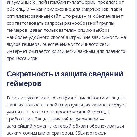
актуальные онлайн гэмблинг-платформы предлагают
обе опции — как приложение для смартфонов, так и
оптимизированный сайт. Это решение обеспечивает
соответствовать запросы разнообразной группы
геймеров, давая пользователям опцию выбора
наиболее удобного способа игры. Вне зависимости на
вкусов геймера, обеспечение устойчивого сети
интернет считается критически важным для плавного
процесса игры.
Секретность и защита сведений
геймеров
Если дискуссия идет о конфиденциальности и защите
данных пользователей в виртуальных казино, следует
учитывать, что это не просто модный тренд, а
требование. Защита личной информации —
важнейший момент, который обязан обеспечиваться
всяким солидным оператором. SSL-протокол-