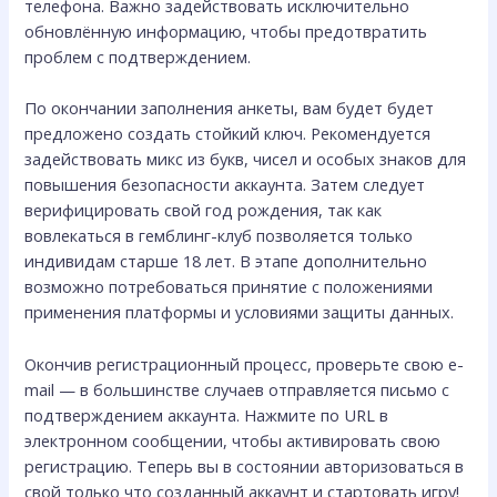
телефона. Важно задействовать исключительно
обновлённую информацию, чтобы предотвратить
проблем с подтверждением.
По окончании заполнения анкеты, вам будет будет
предложено создать стойкий ключ. Рекомендуется
задействовать микс из букв, чисел и особых знаков для
повышения безопасности аккаунта. Затем следует
верифицировать свой год рождения, так как
вовлекаться в гемблинг-клуб позволяется только
индивидам старше 18 лет. В этапе дополнительно
возможно потребоваться принятие с положениями
применения платформы и условиями защиты данных.
Окончив регистрационный процесс, проверьте свою e-
mail — в большинстве случаев отправляется письмо с
подтверждением аккаунта. Нажмите по URL в
электронном сообщении, чтобы активировать свою
регистрацию. Теперь вы в состоянии авторизоваться в
свой только что созданный аккаунт и стартовать игру!