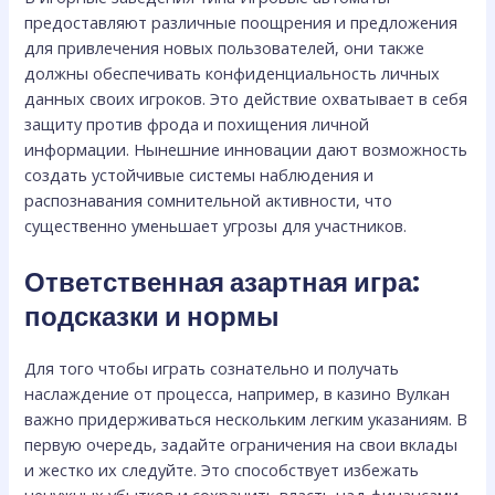
предоставляют различные поощрения и предложения
для привлечения новых пользователей, они также
должны обеспечивать конфиденциальность личных
данных своих игроков. Это действие охватывает в себя
защиту против фрода и похищения личной
информации. Нынешние инновации дают возможность
создать устойчивые системы наблюдения и
распознавания сомнительной активности, что
существенно уменьшает угрозы для участников.
Ответственная азартная игра:
подсказки и нормы
Для того чтобы играть сознательно и получать
наслаждение от процесса, например, в казино Вулкан
важно придерживаться нескольким легким указаниям. В
первую очередь, задайте ограничения на свои вклады
и жестко их следуйте. Это способствует избежать
ненужных убытков и сохранить власть над финансами.