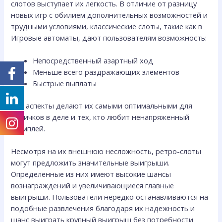
слотов выступает их легкость. В отличие от разницу
новых игр с обилием дополнительных возможностей и
трудными условиями, классические слоты, такие как в
Игровые автоматы, дают пользователям возможность:
Непосредственный азартный ход
Меньше всего раздражающих элементов
Быстрые выплаты
Эти аспекты делают их самыми оптимальными для
новичков в деле и тех, кто любит ненапряженный
геймплей.
Несмотря на их внешнюю несложность, ретро-слоты
могут предложить значительные выигрыши.
Определенные из них имеют высокие шансы
вознаграждений и увеличивающиеся главные
выигрыши. Пользователи нередко останавливаются на
подобные развлечения благодаря их надежность и
шанс выиграть крупный выигрыш без потребности