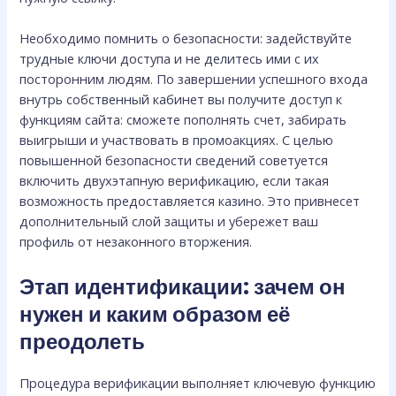
Необходимо помнить о безопасности: задействуйте
трудные ключи доступа и не делитесь ими с их
посторонним людям. По завершении успешного входа
внутрь собственный кабинет вы получите доступ к
функциям сайта: сможете пополнять счет, забирать
выигрыши и участвовать в промоакциях. С целью
повышенной безопасности сведений советуется
включить двухэтапную верификацию, если такая
возможность предоставляется казино. Это привнесет
дополнительный слой защиты и убережет ваш
профиль от незаконного вторжения.
Этап идентификации: зачем он
нужен и каким образом её
преодолеть
Процедура верификации выполняет ключевую функцию