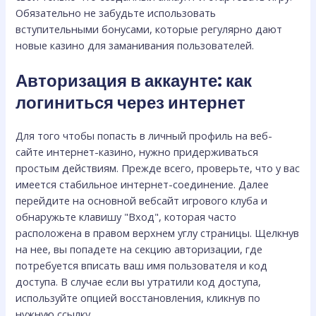
Обязательно не забудьте использовать
вступительными бонусами, которые регулярно дают
новые казино для заманивания пользователей.
Авторизация в аккаунте: как
логиниться через интернет
Для того чтобы попасть в личный профиль на веб-
сайте интернет-казино, нужно придерживаться
простым действиям. Прежде всего, проверьте, что у вас
имеется стабильное интернет-соединение. Далее
перейдите на основной вебсайт игрового клуба и
обнаружьте клавишу "Вход", которая часто
расположена в правом верхнем углу страницы. Щелкнув
на нее, вы попадете на секцию авторизации, где
потребуется вписать ваш имя пользователя и код
доступа. В случае если вы утратили код доступа,
используйте опцией восстановления, кликнув по
нужную ссылку.