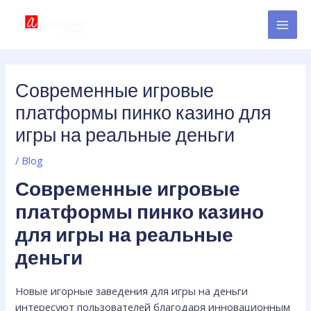
Skip
Post
MAI
to
navigation
MEN
content
Современные игровые
платформы пинко казино для
игры на реальные деньги
/
Blog
Современные игровые
платформы пинко казино
для игры на реальные
деньги
Новые игорные заведения для игры на деньги
интересуют пользователей благодаря инновационным