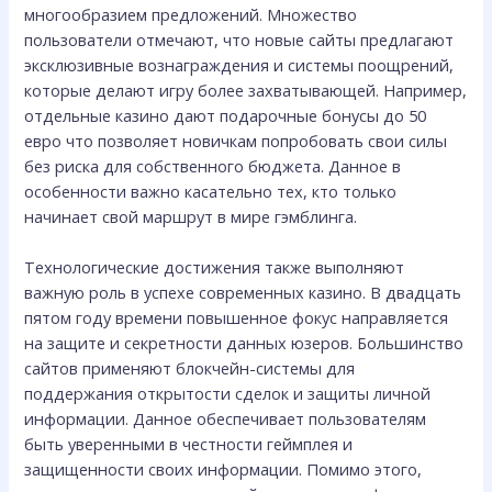
многообразием предложений. Множество
пользователи отмечают, что новые сайты предлагают
эксклюзивные вознаграждения и системы поощрений,
которые делают игру более захватывающей. Например,
отдельные казино дают подарочные бонусы до 50
евро что позволяет новичкам попробовать свои силы
без риска для собственного бюджета. Данное в
особенности важно касательно тех, кто только
начинает свой маршрут в мире гэмблинга.
Технологические достижения также выполняют
важную роль в успехе современных казино. В двадцать
пятом году времени повышенное фокус направляется
на защите и секретности данных юзеров. Большинство
сайтов применяют блокчейн-системы для
поддержания открытости сделок и защиты личной
информации. Данное обеспечивает пользователям
быть уверенными в честности геймплея и
защищенности своих информации. Помимо этого,