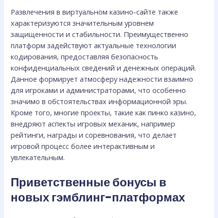
Развлечения в виртуальном казино-сайте также
характеризуются значительным уровнем
защищенности и стабильности. Преимущественно
платформ задействуют актуальные технологии
кодирования, предоставляя безопасность
конфиденциальных сведений и денежных операций.
Данное формирует атмосферу надежности взаимно
для игроками и администраторами, что особенно
значимо в обстоятельствах информационной эры.
Кроме того, многие проекты, такие как пинко казино,
внедряют аспекты игровых механик, например
рейтинги, награды и соревнования, что делает
игровой процесс более интерактивным и
увлекательным.
Приветственные бонусы в
новых гэмблинг-платформах