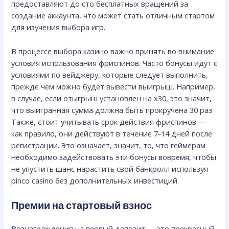
предоставляют до сто бесплатных вращений за
создание аккаунта, что может стать отличным стартом
для изучения выбора игр.
В процессе выбора казино важно принять во внимание
условия использования фриспинов. Часто бонусы идут с
условиями по вейджеру, которые следует выполнить,
прежде чем можно будет вывести выигрыш. Например,
в случае, если отыгрыш установлен на x30, это значит,
что выигранная сумма должна быть прокручена 30 раз.
Также, стоит учитывать срок действия фриспинов —
как правило, они действуют в течение 7-14 дней после
регистрации. Это означает, значит, то, что геймерам
необходимо задействовать эти бонусы вовремя, чтобы
не упустить шанс нарастить свой банкролл используя
pinco casino без дополнительных инвестиций.
Премии на стартовый взнос
Вознаграждения на первый депозит — это прекрасный