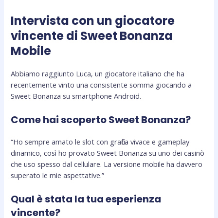
Intervista con un giocatore
vincente di Sweet Bonanza
Mobile
Abbiamo raggiunto Luca‚ un giocatore italiano che ha
recentemente vinto una consistente somma giocando a
Sweet Bonanza su smartphone Android.
Come hai scoperto Sweet Bonanza?
“Ho sempre amato le slot con grafica vivace e gameplay
dinamico‚ così ho provato Sweet Bonanza su uno dei casinò
che uso spesso dal cellulare. La versione mobile ha davvero
superato le mie aspettative.”
Qual è stata la tua esperienza
vincente?