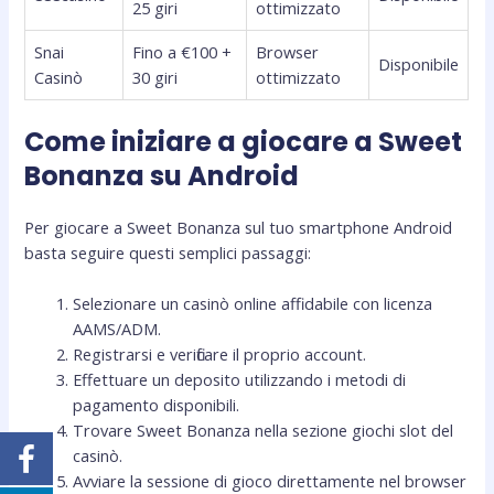
25 giri
ottimizzato
Snai
Fino a €100 +
Browser
Disponibile
Casinò
30 giri
ottimizzato
Come iniziare a giocare a Sweet
Bonanza su Android
Per giocare a Sweet Bonanza sul tuo smartphone Android
basta seguire questi semplici passaggi:
Selezionare un casinò online affidabile con licenza
AAMS/ADM.
Registrarsi e verificare il proprio account.
Effettuare un deposito utilizzando i metodi di
pagamento disponibili.
Trovare Sweet Bonanza nella sezione giochi slot del
casinò.
Avviare la sessione di gioco direttamente nel browser