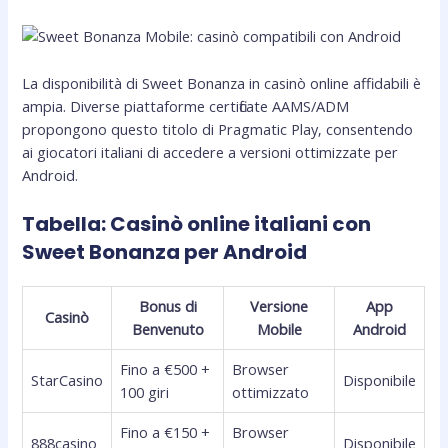
La disponibilità di Sweet Bonanza in casinò online affidabili è
ampia. Diverse piattaforme certificate AAMS/ADM
propongono questo titolo di Pragmatic Play‚ consentendo
ai giocatori italiani di accedere a versioni ottimizzate per
Android.
Tabella: Casinò online italiani con
Sweet Bonanza per Android
Bonus di
Versione
App
Casinò
Benvenuto
Mobile
Android
Fino a €500 +
Browser
StarCasino
Disponibile
100 giri
ottimizzato
Fino a €150 +
Browser
888casino
Disponibile