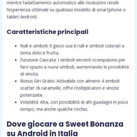
mentre l’adattamento automatico alle risoluzioni rende
l’esperienza ottimale su qualsiasi modello di smartphone o
tablet Android.
Caratteristiche principali
Rulli e simboli: Il gioco usa 6 rulli e simboli colorati a
tema dolci e frutta.
Funzione Cascata: I simboli vincenti scompaiono per
fare spazio a nuovi simboli‚ aumentando le possibilità
di vincita.
Bonus Giri Gratis: Attivabile con almeno 4 simboli
scatter di caramelle‚ offre moltiplicatori e vincite
potenziate.
Volatilità: Alta‚ con possibilità di alti guadagni in poco
tempo‚ ma anche qualche rischio.
Dove giocare a Sweet Bonanza
su Android in Italia