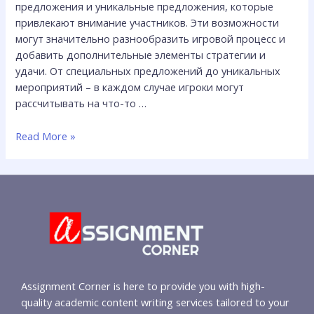
предложения и уникальные предложения, которые
привлекают внимание участников. Эти возможности
могут значительно разнообразить игровой процесс и
добавить дополнительные элементы стратегии и
удачи. От специальных предложений до уникальных
мероприятий – в каждом случае игроки могут
рассчитывать на что-то …
Read More »
Assignment Corner is here to provide you with high-
quality academic content writing services tailored to your