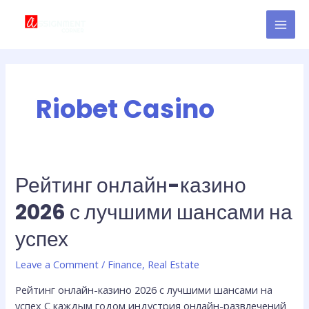
Skip
MAI
to
MEN
content
Riobet Casino
Рейтинг онлайн-казино
Рейтинг
онлайн-
2026 с лучшими шансами на
казино
2026
успех
с
лучшими
Leave a Comment
/
Finance, Real Estate
шансами
Рейтинг онлайн-казино 2026 с лучшими шансами на
на
успех С каждым годом индустрия онлайн-развлечений
успех