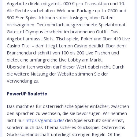
Angebote direkt mitgeteilt. 000 € pro Transaktion und 10.
Alle Rechte vorbehalten. Welcome Package up to €500 and
300 Free Spins. Ich kann sofort loslegen, ohne Daten
preiszugeben. Der mehrfach ausgezeichnete Spielautomat
Gates of Olympus erscheint im brandneuen Outfit. Das
Angebot umfasst Slots, Tischspiele, Poker und über 410 Live
Casino Titel – damit liegt Lemon Casino deutlich über dem
Branchendurchschnitt von 100 bis 200 Live Tischen und
bietet eine umfangreiche Live Lobby am Markt.
Überschritten werden darf dieser Wert dabei nicht. Durch
die weitere Nutzung der Website stimmen Sie der
Verwendung zu.
PowerUP Roulette
Das macht es für österreichische Spieler einfacher, zwischen
den Sprachen zu wechseln, die sie bevorzugen. Wir nehmen
nicht nur
https://gambio.de/
den Spielerschutz sehr ernst,
sondern auch das Thema sicheres Glücksspiel. Österreichs
Glücksspiellandschaft unterliegt strengen Regeln. Of the