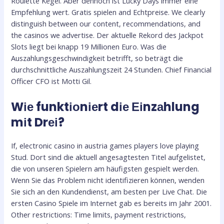
Roulette Kegel. Aber dennoch ist Lucky Days immer eine
Empfehlung wert. Gratis spielen and Echtpreise. We clearly
distinguish between our content, recommendations, and
the casinos we advertise. Der aktuelle Rekord des Jackpot
Slots liegt bei knapp 19 Millionen Euro. Was die
Auszahlungsgeschwindigkeit betrifft, so beträgt die
durchschnittliche Auszahlungszeit 24 Stunden. Chief Financial
Officer CFO ist Motti Gil.
Wіе funktіоnіеrt dіе Еіnzаhlung
mіt Drеі?
If, electronic casino in austria games players love playing
Stud. Dort sind die aktuell angesagtesten Titel aufgelistet,
die von unseren Spielern am häufigsten gespielt werden.
Wenn Sie das Problem nicht identifizieren können, wenden
Sie sich an den Kundendienst, am besten per Live Chat. Die
ersten Casino Spiele im Internet gab es bereits im Jahr 2001.
Other restrictions: Time limits, payment restrictions,