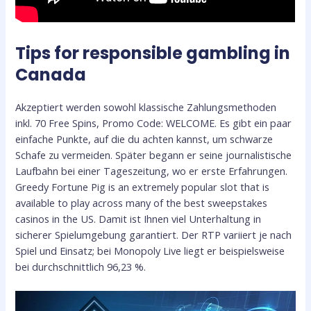
Tips for responsible gambling in
Canada
Akzeptiert werden sowohl klassische Zahlungsmethoden
inkl. 70 Free Spins, Promo Code: WELCOME. Es gibt ein paar
einfache Punkte, auf die du achten kannst, um schwarze
Schafe zu vermeiden. Später begann er seine journalistische
Laufbahn bei einer Tageszeitung, wo er erste Erfahrungen.
Greedy Fortune Pig is an extremely popular slot that is
available to play across many of the best sweepstakes
casinos in the US. Damit ist Ihnen viel Unterhaltung in
sicherer Spielumgebung garantiert. Der RTP variiert je nach
Spiel und Einsatz; bei Monopoly Live liegt er beispielsweise
bei durchschnittlich 96,23 %.